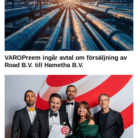
VAROPreem ingår avtal om försäljning av
Road B.V. till Hametha B.V.