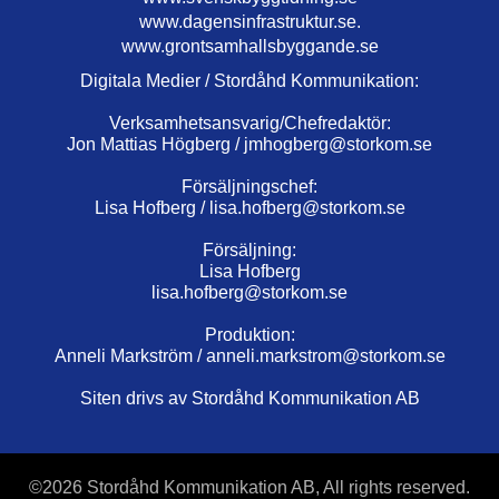
www.dagensinfrastruktur.se.
www.grontsamhallsbyggande.se
Digitala Medier / Stordåhd Kommunikation:
Verksamhetsansvarig/Chefredaktör:
Jon Mattias Högberg /
jmhogberg@storkom.se
Försäljningschef:
Lisa Hofberg /
lisa.hofberg@storkom.se
Försäljning:
Lisa Hofberg
lisa.hofberg@storkom.se
Produktion:
Anneli Markström /
anneli.markstrom@storkom.se
Siten drivs av Stordåhd Kommunikation AB
©
2026 Stordåhd Kommunikation AB, All rights reserved.