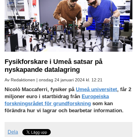
Fysikforskare i Umeå satsar på
nyskapande datalagring
Av Redaktionen |
onsdag 24 januari 2024 kl. 12:21
Ladda
Nicolò Maccaferri, fysiker på
Umeå universitet
, får 2
ned
miljoner euro i startbidrag från
Europeiska
som
forskningsrådet för grundforskning
som kan
PDF
förändra hur vi lagrar och bearbetar information.
Dela