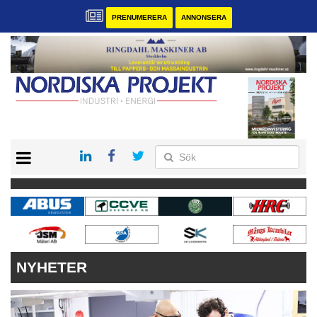
PRENUMERERA
ANNONSERA
START
KONTAKT
VÅRA ANDRA MAGASIN
PRENUMERERA
ANNONSERA
NYHETER