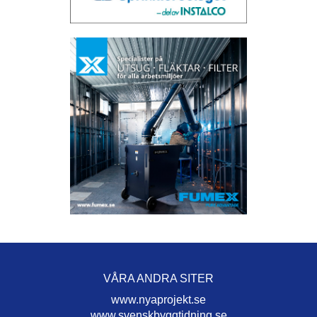
VÅRA ANDRA SITER
www.nyaprojekt.se
www.svenskbyggtidning.se