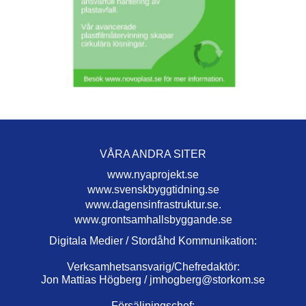
VÅRA ANDRA SITER
www.nyaprojekt.se
www.svenskbyggtidning.se
www.dagensinfrastruktur.se.
www.grontsamhallsbyggande.se
Digitala Medier / Stordåhd Kommunikation:
Verksamhetsansvarig/Chefredaktör:
Jon Mattias Högberg /
jmhogberg@storkom.se
Försäljningschef: