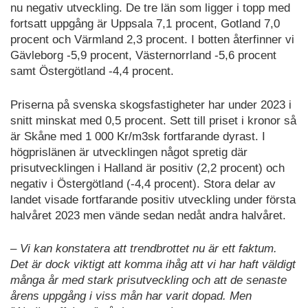
nu negativ utveckling. De tre län som ligger i topp med
fortsatt uppgång är Uppsala 7,1 procent, Gotland 7,0
procent och Värmland 2,3 procent. I botten återfinner vi
Gävleborg -5,9 procent, Västernorrland -5,6 procent
samt Östergötland -4,4 procent.
Priserna på svenska skogsfastigheter har under 2023 i
snitt minskat med 0,5 procent. Sett till priset i kronor så
är Skåne med 1 000 Kr/m3sk fortfarande dyrast. I
högprislänen är utvecklingen något spretig där
prisutvecklingen i Halland är positiv (2,2 procent) och
negativ i Östergötland (-4,4 procent). Stora delar av
landet visade fortfarande positiv utveckling under första
halvåret 2023 men vände sedan nedåt andra halvåret.
– Vi kan konstatera att trendbrottet nu är ett faktum.
Det är dock viktigt att komma ihåg att vi har haft väldigt
många år med stark prisutveckling och att de senaste
årens uppgång i viss mån har varit dopad. Men