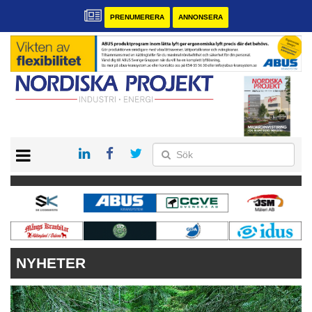
PRENUMERERA
ANNONSERA
START
KONTAKT
VÅRA ANDRA MAGASIN
PRENUMERERA
ANNONSERA
NYHETER