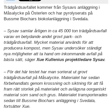
Trädgårdsavfallet kommer från Sysavs anläggning i
Måsalycke på Österlen och har pyrolyserats på
Bussme Biochars biokolanläggning i Svedala.
– Sysav samlar årligen in ca 45 000 ton trädgårdsavfall
varav en betydande andel grovt park- och
trädgårdsavfall. Mycket material används för att
producera kompost, men Sysav undersöker ständigt
nya möjligheter att ta hand om inkommande avfall på
bästa sätt, säger
Xue Kullenius projektledare Sysav.
– För det här testet har man sorterat ut grovt
trädgårdsavfall på Måsalycke. Materialet har sedan
förbehandlats genom krossning och siktning för att få
fram rätt storlek på materialet och avlägsna oorganiskt
material som sand och grus. Materialet transporterades
sedan till Bussme Biochars anläggning i Svedala,
fortsätter Xue.