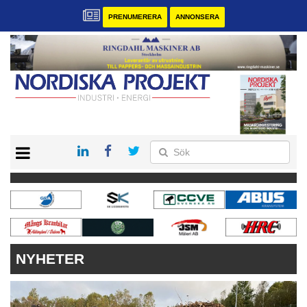
PRENUMERERA
ANNONSERA
START
KONTAKT
VÅRA ANDRA MAGASIN
PRENUMERERA
ANNONSERA
NYHETER