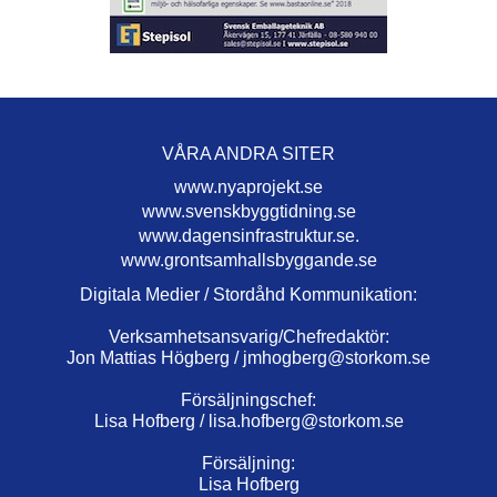
VÅRA ANDRA SITER
www.nyaprojekt.se
www.svenskbyggtidning.se
www.dagensinfrastruktur.se.
www.grontsamhallsbyggande.se
Digitala Medier / Stordåhd Kommunikation:
Verksamhetsansvarig/Chefredaktör:
Jon Mattias Högberg /
jmhogberg@storkom.se
Försäljningschef:
Lisa Hofberg /
lisa.hofberg@storkom.se
Försäljning:
Lisa Hofberg