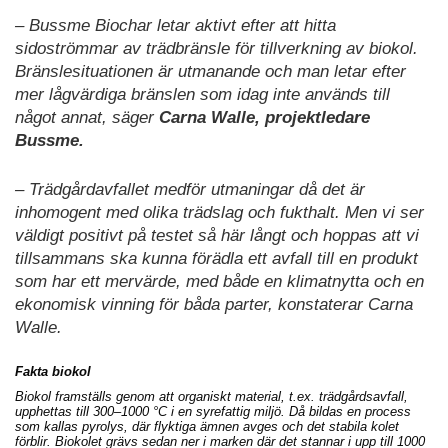
– Bussme Biochar letar aktivt efter att hitta
sidoströmmar av trädbränsle för tillverkning av biokol.
Bränslesituationen är utmanande och man letar efter
mer lågvärdiga bränslen som idag inte används till
något annat, säger
Carna Walle, projektledare
Bussme.
– Trädgårdavfallet medför utmaningar då det är
inhomogent med olika trädslag och fukthalt. Men vi ser
väldigt positivt på testet så här långt och hoppas att vi
tillsammans ska kunna förädla ett avfall till en produkt
som har ett mervärde, med både en klimatnytta och en
ekonomisk vinning för båda parter, konstaterar Carna
Walle.
Fakta biokol
Biokol framställs genom att organiskt material, t.ex. trädgårdsavfall,
upphettas till 300–1000 °C i en syrefattig miljö. Då bildas en process
som kallas pyrolys, där flyktiga ämnen avges och det stabila kolet
förblir. Biokolet grävs sedan ner i marken där det stannar i upp till 1000