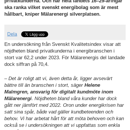
privatkunderna. Och när hela landets 16–29-åringar
ska ranka vilket svenskt energibolag som är mest
hållbart, kniper Mälarenergi silverplatsen.
Dela
En undersökning från Svenskt Kvalitetsindex visar att
nöjdheten bland privatkunderna i energibranschen i
stort var 62,2 under 2023. För Mälarenergis del landade
dock siffran på 70,4.
– Det är roligt att vi, även detta år, ligger avsevärt
bättre till än branschen i stort, säger
Helene
Malmgren, ansvarig för digitalt kundmöte inom
Mälarenergi
. Nöjdheten bland våra kunder har dock
gått ner jämfört med 2022. Oron under energikrisen har
satt sina spår, både vad gäller kundbeteenden och
behov. Vi har arbetat hårt för att möta behoven och kan
också se i undersökningen att vi uppfattas som enkla