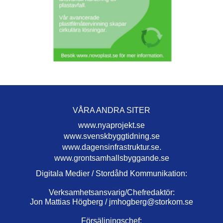
VÅRA ANDRA SITER
www.nyaprojekt.se
www.svenskbyggtidning.se
www.dagensinfrastruktur.se.
www.grontsamhallsbyggande.se
Digitala Medier / Stordåhd Kommunikation:
Verksamhetsansvarig/Chefredaktör:
Jon Mattias Högberg /
jmhogberg@storkom.se
Försäljningschef: