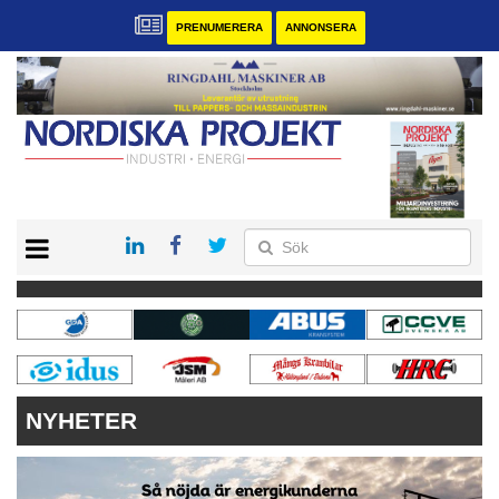
PRENUMERERA
ANNONSERA
START
KONTAKT
VÅRA ANDRA MAGASIN
PRENUMERERA
ANNONSERA
NYHETER