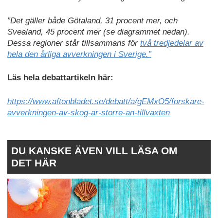
”Det gäller både Götaland, 31 procent mer, och
Svealand, 45 procent mer (se diagrammet nedan).
Dessa regioner står tillsammans för
två tredjedelar av
hela den årliga avverkningen i Sverige.”
Läs hela debattartikeln här:
https://www.aftonbladet.se/debatt/a/gEMxO5/forskare-
avverkningen-av-skog-ar-storre-an-tillvaxten
DU KANSKE ÄVEN VILL LÄSA OM
DET HÄR