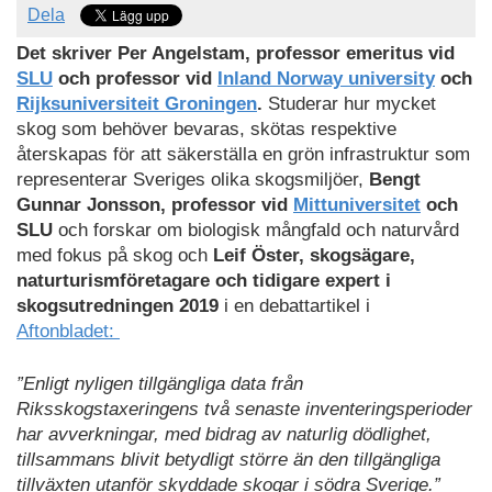
Dela
Det skriver Per Angelstam, professor emeritus vid
SLU
och professor vid
Inland Norway university
och
Rijksuniversiteit Groningen
.
Studerar hur mycket
skog som behöver bevaras, skötas respektive
återskapas för att säkerställa en grön infrastruktur som
representerar Sveriges olika skogsmiljöer,
Bengt
Gunnar Jonsson, professor vid
Mittuniversitet
och
SLU
och forskar om biologisk mångfald och naturvård
med fokus på skog och
Leif Öster, skogsägare,
naturturismföretagare och tidigare expert i
skogsutredningen 2019
i en debattartikel i
Aftonbladet:
”Enligt nyligen tillgängliga data från
Riksskogstaxeringens två senaste inventeringsperioder
har avverkningar, med bidrag av naturlig dödlighet,
tillsammans blivit betydligt större än den tillgängliga
tillväxten utanför skyddade skogar i södra Sverige.”