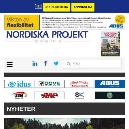
PRENUMERERA
ANNONSERA
START
KONTAKT
VÅRA ANDRA MAGASIN
PRENUMERERA
ANNONSERA
NYHETER