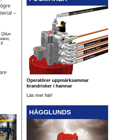
högre
terial –
; Qilun
biano,
 9
are
Operatörer uppmärksammar
brandrisker i hamnar
Läs mer här!
HÄGGLUNDS