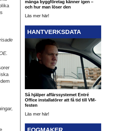
många byggföretag känner igen –
olika
och hur man löser den
as
Läs mer här!
HANTVERKSDATA
visade
LOE.
sorer
iska
a dem
Så hjälper affärssystemet Entré
Office installatörer att få tid till VM-
festen
ningar,
Läs mer här!
FOGMAKER
e