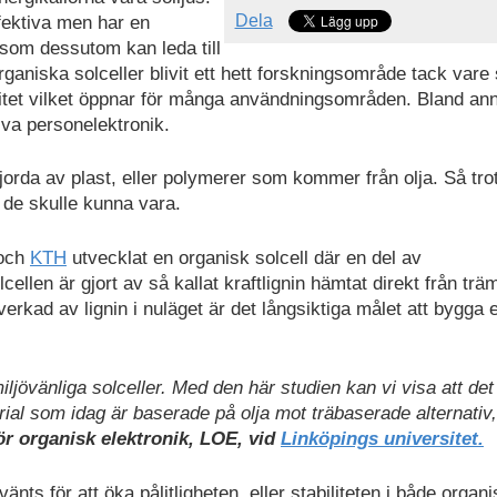
Dela
effektiva men har en
som dessutom kan leda till
rganiska solceller blivit ett hett forskningsområde tack vare 
ibilitet vilket öppnar för många användningsområden. Bland an
iva personelektronik.
jorda av plast, eller polymerer som kommer från olja. Så trot
 de skulle kunna vara.
och
KTH
utvecklat en organisk solcell där en del av
lcellen är gjort av så kallat kraftlignin hämtat direkt från tr
verkad av lignin i nuläget är det långsiktiga målet att bygga 
 miljövänliga solceller. Med den här studien kan vi visa att det
erial som idag är baserade på olja mot träbaserade alternativ
ör organisk elektronik, LOE, vid
Linköpings universitet.
vänts för att öka pålitligheten, eller stabiliteten i både organ