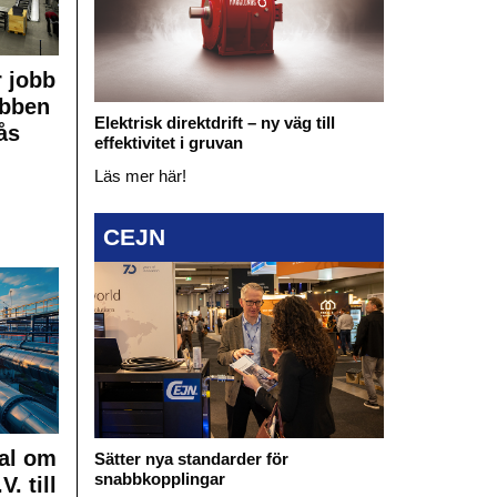
 jobb
obben
Elektrisk direktdrift – ny väg till
ås
effektivitet i gruvan
Läs mer här!
CEJN
al om
Sätter nya standarder för
snabbkopplingar
. till