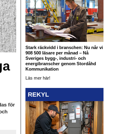
Stark räckvidd i branschen: Nu når vi
908 500 läsare per månad – Nå
Sveriges bygg-, industri- och
ga
energibranscher genom Stordåhd
Kommunikation
Läs mer här!
REKYL
das för
 och