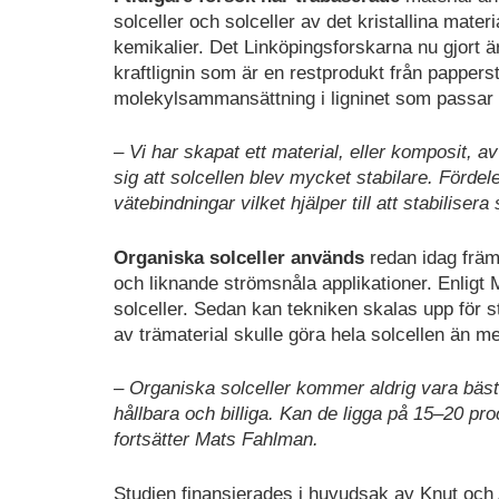
solceller och solceller av det kristallina mater
kemikalier. Det Linköpingsforskarna nu gjort ä
kraftlignin som är en restprodukt från papper
molekylsammansättning i ligninet som passar 
– Vi har skapat ett material, eller komposit, 
sig att solcellen blev mycket stabilare. Förde
vätebindningar vilket hjälper till att stabilise
Organiska solceller används
redan idag främ
och liknande strömsnåla applikationer. Enligt
solceller. Sedan kan tekniken skalas upp för s
av trämaterial skulle göra hela solcellen än me
– Organiska solceller kommer aldrig vara bäst nä
hållbara och billiga. Kan de ligga på 15–20 proc
fortsätter Mats Fahlman.
Studien finansierades i huvudsak av Knut och