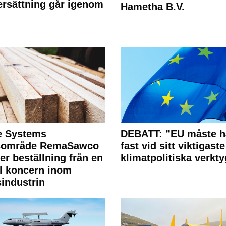
rsättning går igenom
Hametha B.V.
e Systems
DEBATT: ”EU måste h
rsområde RemaSawco
fast vid sitt viktigaste
ler beställning från en
klimatpolitiska verkty
l koncern inom
industrin