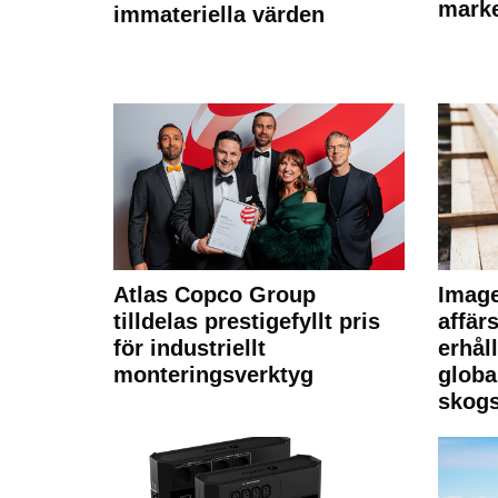
marke
immateriella värden
Atlas Copco Group
Imag
tilldelas prestigefyllt pris
affä
för industriellt
erhål
monteringsverktyg
globa
skogs