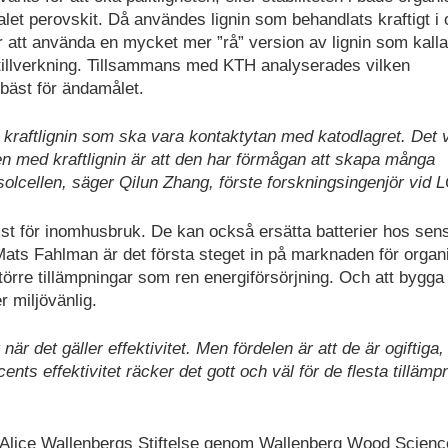
ialet perovskit. Då användes lignin som behandlats kraftigt i 
r att använda en mycket mer ”rå” version av lignin som kall
stillverkning. Tillsammans med KTH analyserades vilken
bäst för ändamålet.
av kraftlignin som ska vara kontaktytan med katodlagret. Det 
len med kraftlignin är att den har förmågan att skapa många
ra solcellen, säger Qilun Zhang, förste forskningsingenjör vid 
st för inomhusbruk. De kan också ersätta batterier hos sen
 Mats Fahlman är det första steget in på marknaden för organ
törre tillämpningar som ren energiförsörjning. Och att bygg
r miljövänlig.
r det gäller effektivitet. Men fördelen är att de är ogiftiga,
ents effektivitet räcker det gott och väl för de flesta tillämp
 Alice Wallenbergs Stiftelse genom Wallenberg Wood Scienc