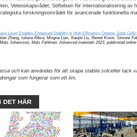
en, Vetenskapsrådet, Stiftelsen för internationalisering av 
strategiska forskningsområdet för avancerade funktionella ma
rface Layer Enables Enhanced Stability in High Efficiency Organic Solar Cells
tian Zhang, Iuliana Ribca, Mingna Liao, Xianjie Liu, Renee Kroon, Simone Fa
Mats Johansson, Mats Fahlman; Advanced materials 2023, publicerad online
assa och kan användas för att skapa stabila solceller tack v
ningar som fungerar som ett lim.
M DET HÄR