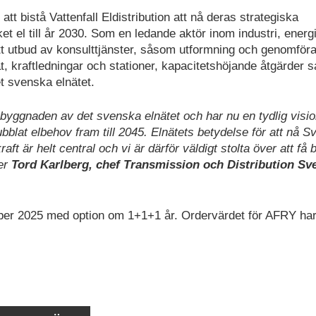
t bistå Vattenfall Eldistribution att nå deras strategiska
et el till år 2030. Som en ledande aktör inom industri, energ
tt utbud av konsulttjänster, såsom utformning och genomför
ät, kraftledningar och stationer, kapacitetshöjande åtgärder 
et svenska elnätet.
 utbyggnaden av det svenska elnätet och har nu en tydlig visi
ubblat elbehov fram till 2045. Elnätets betydelse för att nå S
t är helt central och vi är därför väldigt stolta över att få 
er
Tord Karlberg, chef Transmission och Distribution Sv
ember 2025 med option om 1+1+1 år. Ordervärdet för AFRY har