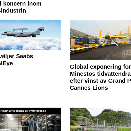
l koncern inom
industrin
väljer Saabs
alEye
Global exponering för
Minestos tidvattendra
efter vinst av Grand P
Cannes Lions