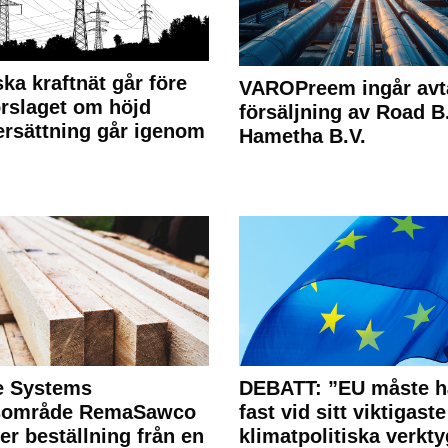
ka kraftnät går före
VAROPreem ingår avt
rslaget om höjd
försäljning av Road B.V
rsättning går igenom
Hametha B.V.
e Systems
DEBATT: ”EU måste h
rsområde RemaSawco
fast vid sitt viktigaste
ler beställning från en
klimatpolitiska verkty