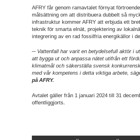
AFRY får genom ramavtalet förnyat förtroende at
målsättning om att distribuera dubbelt så myck
infrastruktur kommer AFRY att erbjuda ett bre
teknik för smarta elnät, projektering av lokaln
integrering av en rad fossilfria energikällor i d
─ Vattenfall har varit en betydelsefull aktör i
att bygga ut och anpassa nätet utifrån ett förd
klimatmål och säkerställa svensk konkurrenskraf
med vår kompetens i detta viktiga arbete, säg
på AFRY.
Avtalet gäller från 1 januari 2024 till 31 dec
offentliggjorts.