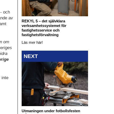
i- och
ande av
REKYL 5 – det självklara
samt
verksamhetssystemet för
fastighetsservice och
fastighetsförvaltning
on om
Läs mer här!
veriges
bidra
NEXT
erige
 inte
Utmaningen under fotbollsfesten