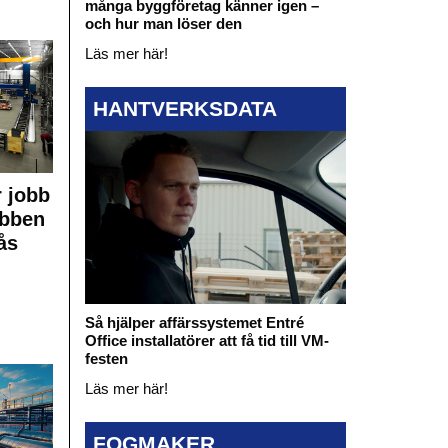
många byggföretag känner igen –
och hur man löser den
Läs mer här!
HANTVERKSDATA
 jobb
obben
ås
Så hjälper affärssystemet Entré
Office installatörer att få tid till VM-
festen
Läs mer här!
FOGMAKER