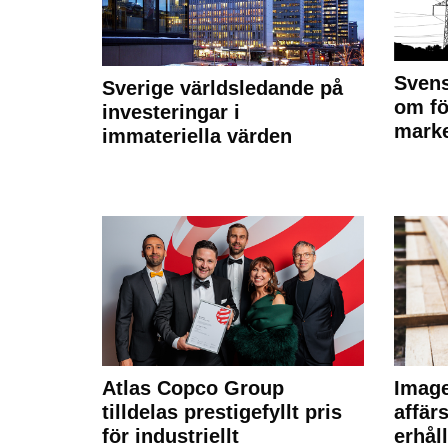
Svens
Sverige världsledande på
om fö
investeringar i
marke
immateriella värden
Atlas Copco Group
Imag
tilldelas prestigefyllt pris
affä
för industriellt
erhål