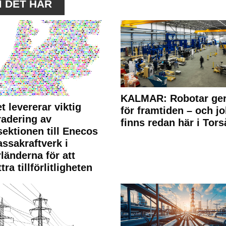
M DET HÄR
KALMAR: Robotar ger
t levererar viktig
för framtiden – och j
adering av
finns redan här i Tors
sektionen till Enecos
ssakraftverk i
länderna för att
tra tillförlitligheten