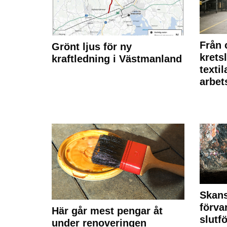
Från 
Grönt ljus för ny
krets
kraftledning i Västmanland
texti
arbet
Skan
förva
Här går mest pengar åt
slutf
under renoveringen