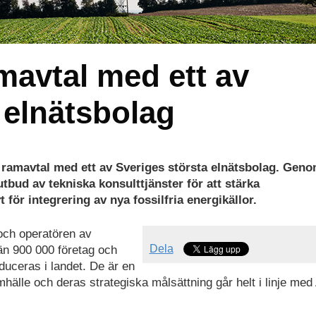
mavtal med ett av
 elnätsbolag
t ramavtal med ett av Sveriges största elnätsbolag. Gen
bud av tekniska konsulttjänster för att stärka
 för integrering av nya fossilfria energikällor.
och operatören av
Dela
r än 900 000 företag och
duceras i landet. De är en
 samhälle och deras strategiska målsättning går helt i linje m