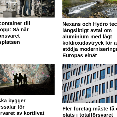
container till
Nexans och Hydro te
lopp: Så når
långsiktigt avtal om
lansvaret
aluminium med lågt
splatsen
koldioxidavtryck för a
stödja modernisering
Europas elnät
ska bygger
rssalar för
Fler företag måste få 
örvaret av kortlivat
plats i totalförsvaret