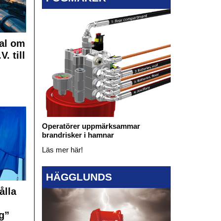
al om
. till
Operatörer uppmärksammar
brandrisker i hamnar
Läs mer här!
HÄGGLUNDS
ålla
g”