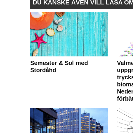
DU KANSKE ÄVEN VILL LÄSA O
Semester & Sol med
Valme
Stordåhd
uppgr
tryck
bioma
Neder
förbät