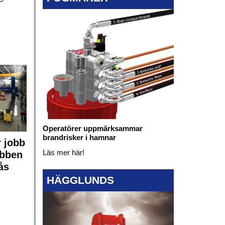
Operatörer uppmärksammar
brandrisker i hamnar
 jobb
Läs mer här!
obben
ås
HÄGGLUNDS