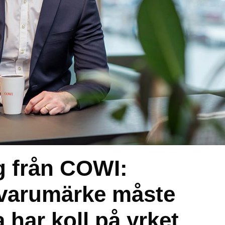
g från COWI:
 varumärke måste
 har koll på yrket