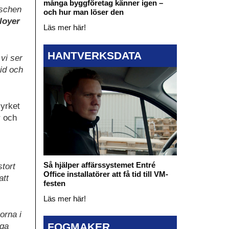
många byggföretag känner igen –
nschen
och hur man löser den
loyer
Läs mer här!
HANTVERKSDATA
vi ser
tid och
syrket
r och
Så hjälper affärssystemet Entré
stort
Office installatörer att få tid till VM-
att
festen
Läs mer här!
orna i
FOGMAKER
nga