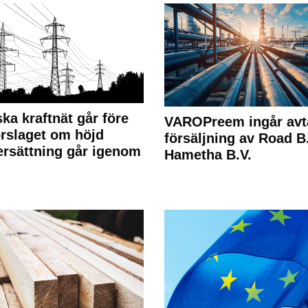
ka kraftnät går före
VAROPreem ingår avt
rslaget om höjd
försäljning av Road B.V
rsättning går igenom
Hametha B.V.