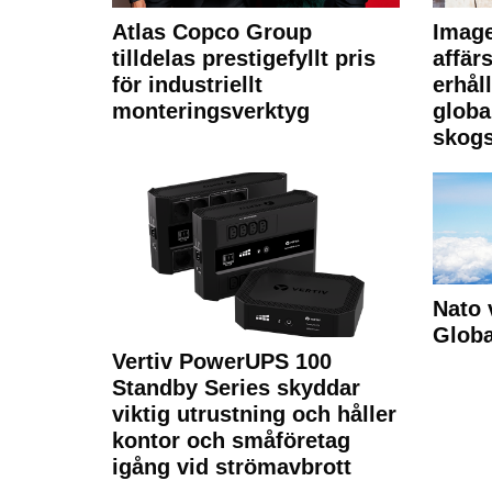
Atlas Copco Group
Imag
tilldelas prestigefyllt pris
affä
för industriellt
erhål
monteringsverktyg
globa
skogs
Nato 
Glob
Vertiv PowerUPS 100
Standby Series skyddar
viktig utrustning och håller
kontor och småföretag
igång vid strömavbrott