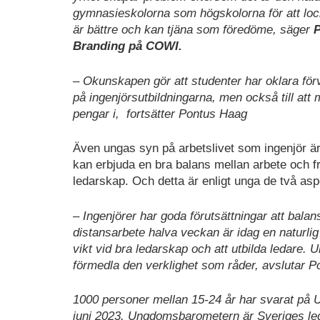
gymnasieskolorna som högskolorna för att lock
är bättre och kan tjäna som föredöme, säger
P
Branding på COWI.
– Okunskapen gör att studenter har oklara förvä
på ingenjörsutbildningarna, men också till att
pengar i, fortsätter Pontus Haag
Även ungas syn på arbetslivet som ingenjör är 
kan erbjuda en bra balans mellan arbete och fri
ledarskap. Och detta är enligt unga de två aspe
– Ingenjörer har goda förutsättningar att balanse
distansarbete halva veckan är idag en naturlig
vikt vid bra ledarskap och att utbilda ledare. U
förmedla den verklighet som råder, avslutar 
1000 personer mellan 15-24 år har svarat på
juni 2023. Ungdomsbarometern är Sveriges l