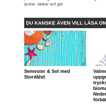
tycker, tänker och gör.
DU KANSKE ÄVEN VILL LÄSA O
Semester & Sol med
Valme
Stordåhd
uppgr
tryck
bioma
Neder
förbät