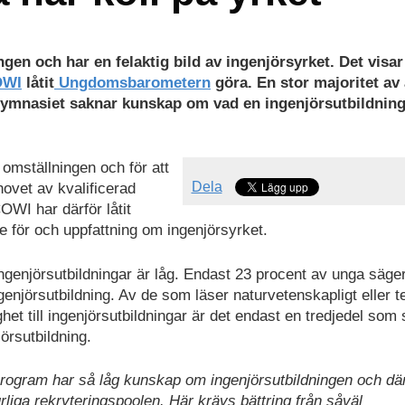
en och har en felaktig bild av ingenjörsyrket. Det visar
OWI
låtit
Ungdomsbarometern
göra. En stor majoritet av 
 gymnasiet saknar kunskap om vad en ingenjörsutbildnin
 omställningen och för att
Dela
ovet av kvalificerad
OWI har därför låtit
för och uppfattning om ingenjörsyrket.
enjörsutbildningar är låg. Endast 23 procent av unga säger
genjörsutbildning. Av de som läser naturvetenskapligt eller t
t till ingenjörsutbildningar är det endast en tredjedel som 
örsutbildning.
 program har så låg kunskap om ingenjörsutbildningen och d
liga rekryteringspoolen. Här krävs bättring från såväl