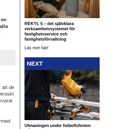
 en
REKYL 5 – det självklara
alla
verksamhetssystemet för
g
fastighetsservice och
fastighetsförvaltning
Läs mer här!
NEXT
 att de
ekniskt
svarar
ärmed
Utmaningen under fotbollsfesten