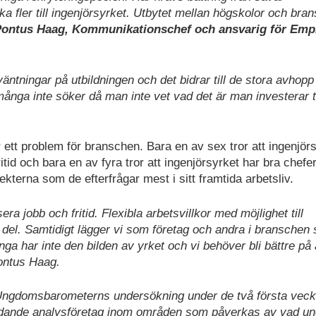
a fler till ingenjörsyrket. Utbytet mellan högskolor och bra
ontus Haag, Kommunikationschef och ansvarig för Emp
ntningar på utbildningen och det bidrar till de stora avhopp 
 många inte söker då man inte vet vad det är man investerar 
ett problem för branschen. Bara en av sex tror att ingenjör
tid och bara en av fyra tror att ingenjörsyrket har bra chefe
kterna som de efterfrågar mest i sitt framtida arbetsliv.
ra jobb och fritid. Flexibla arbetsvillkor med möjlighet till
 del. Samtidigt lägger vi som företag och andra i branschen 
nga har inte den bilden av yrket och vi behöver bli bättre på 
Pontus Haag.
 Ungdomsbarometerns undersökning under de två första veck
edande analysföretag inom områden som påverkas av vad u