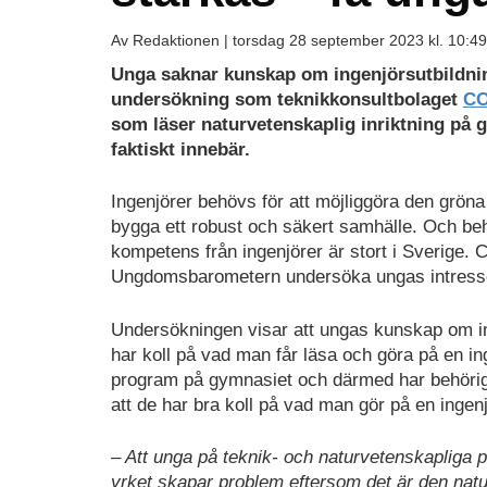
Av Redaktionen |
torsdag 28 september 2023 kl. 10:49
Unga saknar kunskap om ingenjörsutbildning
undersökning som teknikkonsultbolaget
C
som läser naturvetenskaplig inriktning på
faktiskt innebär.
Ingenjörer behövs för att möjliggöra den gröna
bygga ett robust och säkert samhälle. Och beh
kompetens från ingenjörer är stort i Sverige. C
Ungdomsbarometern undersöka ungas intresse 
Undersökningen visar att ungas kunskap om ing
har koll på vad man får läsa och göra på en in
program på gymnasiet och därmed har behörighe
att de har bra koll på vad man gör på en ingenj
– Att unga på teknik- och naturvetenskapliga
yrket skapar problem eftersom det är den natur