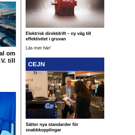
Elektrisk direktdrift – ny väg till
effektivitet i gruvan
Läs mer här!
al om
. till
CEJN
Sätter nya standarder för
snabbkopplingar