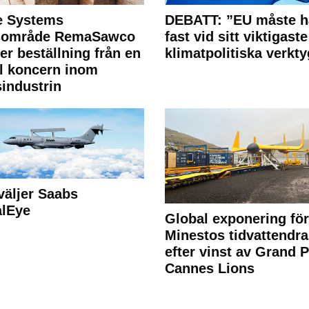
e Systems
DEBATT: ”EU måste h
rsområde RemaSawco
fast vid sitt viktigaste
ler beställning från en
klimatpolitiska verkty
l koncern inom
industrin
väljer Saabs
alEye
Global exponering för
Minestos tidvattendra
efter vinst av Grand P
Cannes Lions