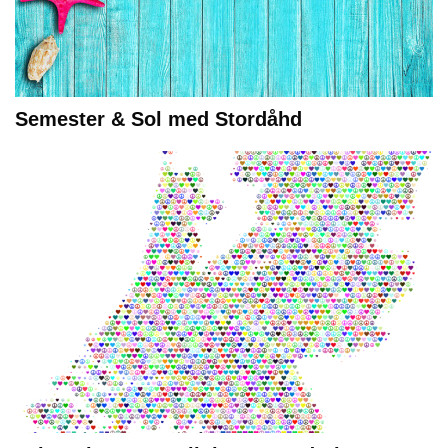
Semester & Sol med Stordåhd