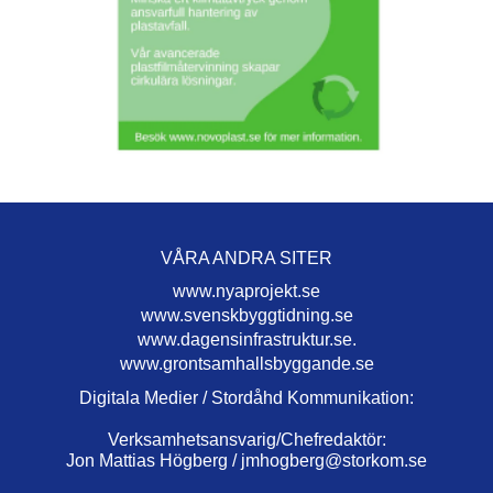
VÅRA ANDRA SITER
www.nyaprojekt.se
www.svenskbyggtidning.se
www.dagensinfrastruktur.se.
www.grontsamhallsbyggande.se
Digitala Medier / Stordåhd Kommunikation:
Verksamhetsansvarig/Chefredaktör:
Jon Mattias Högberg /
jmhogberg@storkom.se