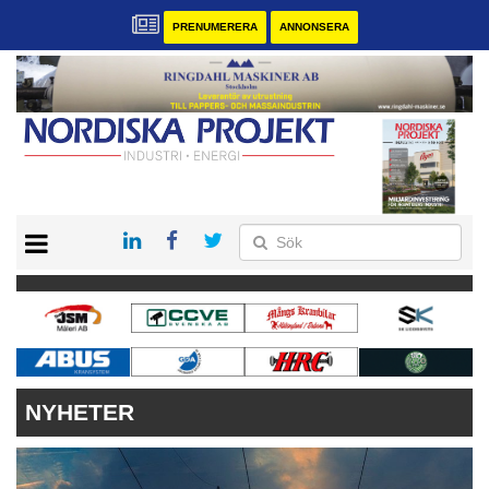
PRENUMERERA
ANNONSERA
START
KONTAKT
VÅRA ANDRA MAGASIN
PRENUMERERA
ANNONSERA
NYHETER