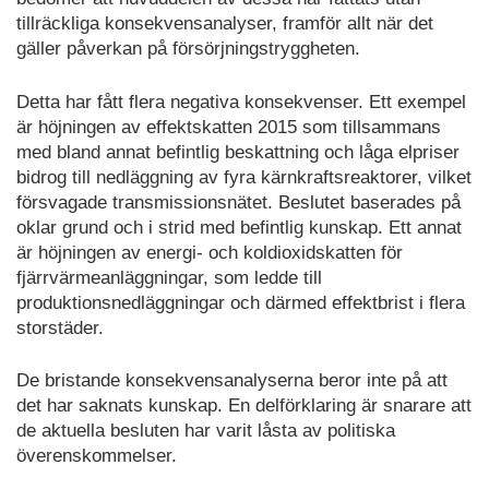
tillräckliga konsekvensanalyser, framför allt när det
gäller påverkan på försörjningstryggheten.
Detta har fått flera negativa konsekvenser. Ett exempel
är höjningen av effekt­skatten 2015 som tillsammans
med bland annat befintlig beskattning och låga elpriser
bidrog till nedläggning av fyra kärnkrafts­reaktorer, vilket
försvagade transmissionsnätet. Beslutet baserades på
oklar grund och i strid med befintlig kunskap. Ett annat
är höjningen av energi- och koldioxidskatten för
fjärrvärme­anläggningar, som ledde till
produktionsnedläggningar och därmed effektbrist i flera
storstäder.
De bristande konsekvensanalyserna beror inte på att
det har saknats kunskap. En delförklaring är snarare att
de aktuella besluten har varit låsta av politiska
överenskommelser.