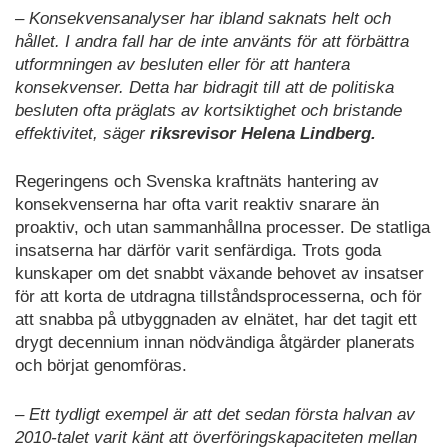
– Konsekvensanalyser har ibland saknats helt och
hållet. I andra fall har de inte använts för att förbättra
utformningen av besluten eller för att hantera
konsekvenser. Detta har bidragit till att de politiska
besluten ofta präglats av kortsiktighet och bristande
effektivitet, säger
riksrevisor Helena Lindberg.
Regeringens och Svenska kraftnäts hantering av
konsekvenserna har ofta varit reaktiv snarare än
proaktiv, och utan sammanhållna processer. De statliga
insatserna har därför varit senfärdiga. Trots goda
kunskaper om det snabbt växande behovet av insatser
för att korta de utdragna tillståndsprocesserna, och för
att snabba på utbyggnaden av elnätet, har det tagit ett
drygt decennium innan nödvändiga åtgärder planerats
och börjat genomföras.
– Ett tydligt exempel är att det sedan första halvan av
2010-talet varit känt att överföringskapaciteten mellan