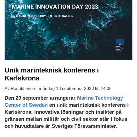
Unik marinteknisk konferens i
Karlskrona
Av Redaktionen |
måndag 18 september 2023 kl. 14:06
Ladda
Den 20 september arrangerar
Marine Technology
ned
Center of Sweden
en unik marinteknisk konferens i
som
Karlskrona. Innovativa lösningar och insikter på
PDF
gränsen mellan militär och civil sektor står i fokus
och huvudtalare är Sveriges Försvarsminister.