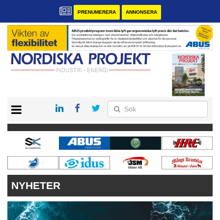
PRENUMERERA
ANNONSERA
START
KONTAKT
VÅRA ANDRA MAGASIN
PRENUMERERA
ANNONSERA
NYHETER