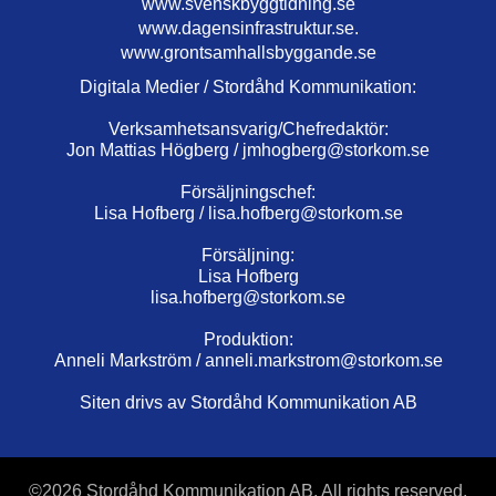
www.svenskbyggtidning.se
www.dagensinfrastruktur.se.
www.grontsamhallsbyggande.se
Digitala Medier / Stordåhd Kommunikation:
Verksamhetsansvarig/Chefredaktör:
Jon Mattias Högberg /
jmhogberg@storkom.se
Försäljningschef:
Lisa Hofberg /
lisa.hofberg@storkom.se
Försäljning:
Lisa Hofberg
lisa.hofberg@storkom.se
Produktion:
Anneli Markström /
anneli.markstrom@storkom.se
Siten drivs av Stordåhd Kommunikation AB
©
2026 Stordåhd Kommunikation AB, All rights reserved.