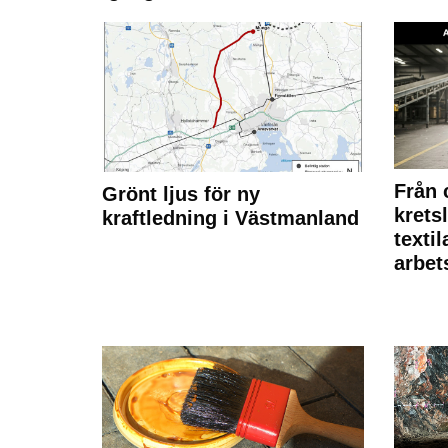
Från 
Grönt ljus för ny
krets
kraftledning i Västmanland
texti
arbet