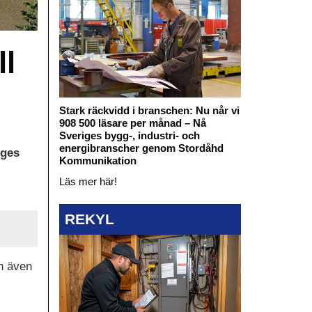
ll
Stark räckvidd i branschen: Nu når vi
908 500 läsare per månad – Nå
Sveriges bygg-, industri- och
energibranscher genom Stordåhd
iges
Kommunikation
Läs mer här!
REKYL
h även