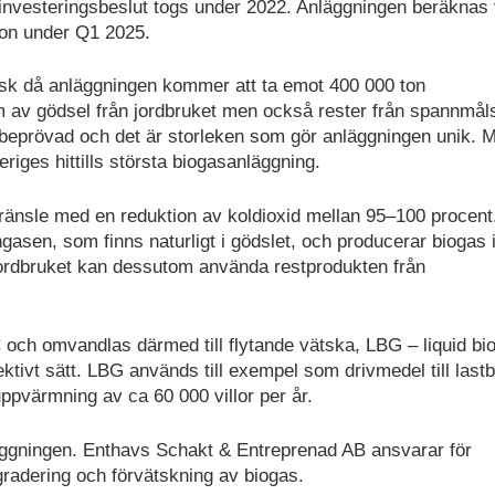
igt investeringsbeslut togs under 2022. Anläggningen beräknas
tion under Q1 2025.
isk då anläggningen kommer att ta emot 400 000 ton
m av gödsel från jordbruket men också rester från spannmål
 beprövad och det är storleken som gör anläggningen unik. 
iges hittills största biogasanläggning.
 bränsle med en reduktion av koldioxid mellan 95–100 procent
sen, som finns naturligt i gödslet, och producerar biogas 
 jordbruket kan dessutom använda restprodukten från
 och omvandlas därmed till flytande vätska, LBG – liquid bi
ektivt sätt. LBG används till exempel som drivmedel till lastbi
värmning av ca 60 000 villor per år.
äggningen. Enthavs Schakt & Entreprenad AB ansvarar för
adering och förvätskning av biogas.