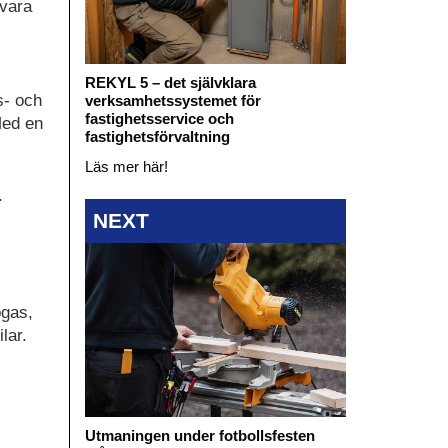
 vara
REKYL 5 – det självklara
s- och
verksamhetssystemet för
fastighetsservice och
Med en
fastighetsförvaltning
Läs mer här!
.
i
NEXT
ogas,
lar.
Utmaningen under fotbollsfesten