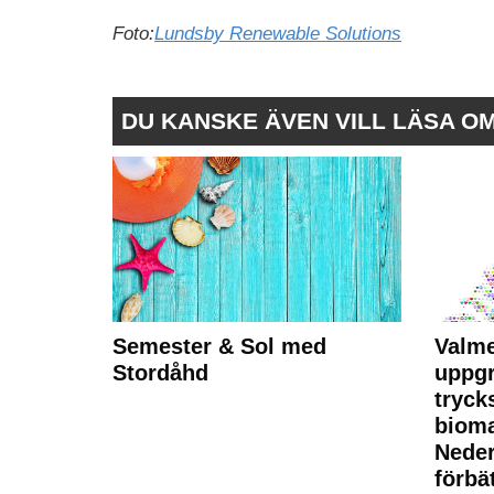
Foto:
Lundsby Renewable Solutions
DU KANSKE ÄVEN VILL LÄSA O
Semester & Sol med
Valme
Stordåhd
uppgr
tryck
bioma
Neder
förbät