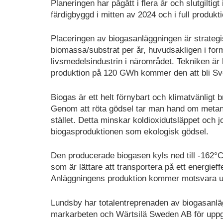
Planeringen har pågått i flera år och slutgilt
färdigbyggd i mitten av 2024 och i full produk
Placeringen av biogasanläggningen är strateg
biomassa/substrat per år, huvudsakligen i for
livsmedelsindustrin i närområdet. Tekniken är
produktion på 120 GWh kommer den att bli Sver
Biogas är ett helt förnybart och klimatvänligt
Genom att röta gödsel tar man hand om metanga
stället. Detta minskar koldioxidutsläppet och
biogasproduktionen som ekologisk gödsel.
Den producerade biogasen kyls ned till -162°C
som är lättare att transportera på ett energieff
Anläggningens produktion kommer motsvara upp
Lundsby har totalentreprenaden av biogasanl
markarbeten och Wärtsilä Sweden AB för uppgr