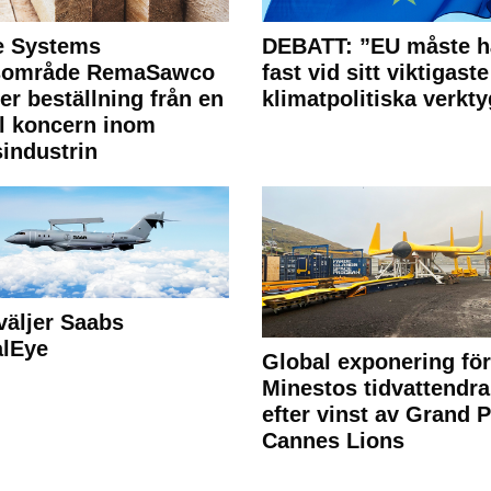
e Systems
DEBATT: ”EU måste h
rsområde RemaSawco
fast vid sitt viktigaste
ler beställning från en
klimatpolitiska verkty
l koncern inom
industrin
väljer Saabs
alEye
Global exponering för
Minestos tidvattendra
efter vinst av Grand P
Cannes Lions