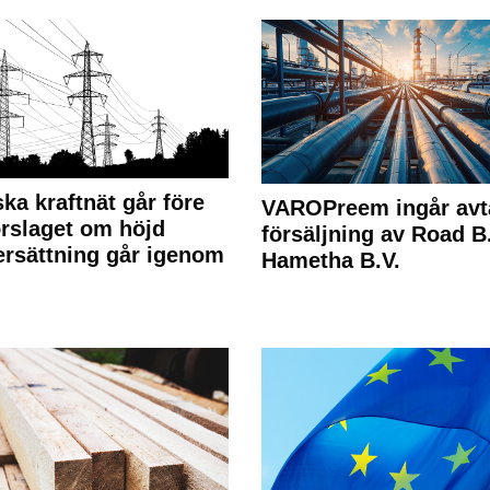
ka kraftnät går före
VAROPreem ingår avt
rslaget om höjd
försäljning av Road B.V
rsättning går igenom
Hametha B.V.