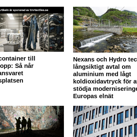
container till
Nexans och Hydro te
lopp: Så når
långsiktigt avtal om
lansvaret
aluminium med lågt
splatsen
koldioxidavtryck för a
stödja modernisering
Europas elnät