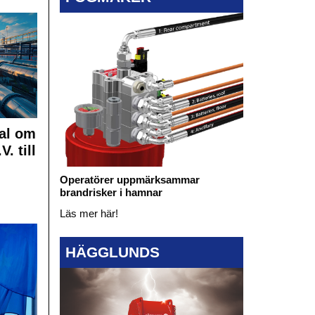
al om
. till
Operatörer uppmärksammar
brandrisker i hamnar
Läs mer här!
HÄGGLUNDS