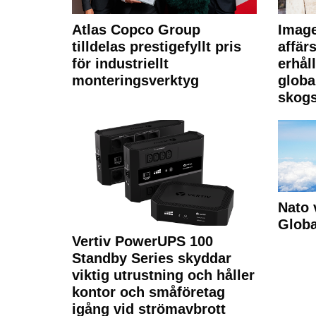
Atlas Copco Group
Imag
tilldelas prestigefyllt pris
affä
för industriellt
erhål
monteringsverktyg
globa
skogs
Nato 
Glob
Vertiv PowerUPS 100
Standby Series skyddar
viktig utrustning och håller
kontor och småföretag
igång vid strömavbrott