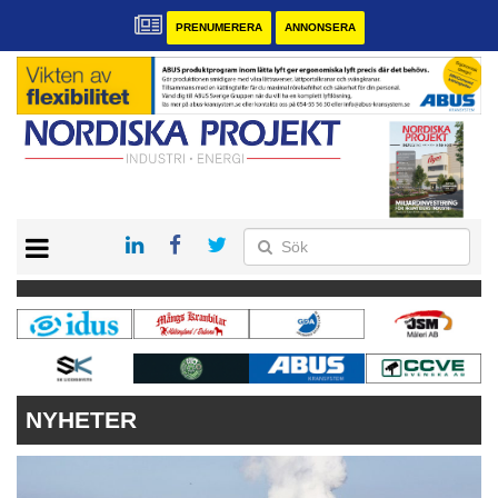
PRENUMERERA
ANNONSERA
START
KONTAKT
VÅRA ANDRA MAGASIN
PRENUMERERA
ANNONSERA
NYHETER