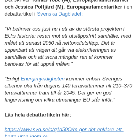
och Jessica Polfjärd (M), Europa­parlamentariker
i en
debattartikel i
Svenska Dagbladet:
”Vi befinner oss just nu i ett av de största projekten i
EU:s historia: resan mot ett utsläpps­fritt samhälle, med
målet att senast 2050 nå nettonoll­utsläpp. Det är
uppenbart att vägen dit går via elektrifieringen av
samhället och att stora mängder ren el kommer
behövas för att uppnå målen.”
”Enligt
Energimyndigheten
kommer enbart Sveriges
elbehov öka från dagens 140 terawattimmar till 210–370
terawattimmar fram till år 2045. Det ger en god
fingervisning om vilka utmaningar EU står inför.”
Läs hela debattartikeln här:
https://www.svd.se/a/q1d50O/m-gor-det-enklare-att-
bryta-uran-inom-eu