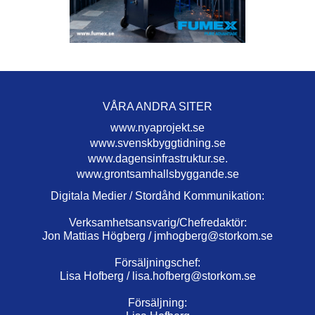
VÅRA ANDRA SITER
www.nyaprojekt.se
www.svenskbyggtidning.se
www.dagensinfrastruktur.se.
www.grontsamhallsbyggande.se
Digitala Medier / Stordåhd Kommunikation:
Verksamhetsansvarig/Chefredaktör:
Jon Mattias Högberg /
jmhogberg@storkom.se
Försäljningschef:
Lisa Hofberg /
lisa.hofberg@storkom.se
Försäljning: