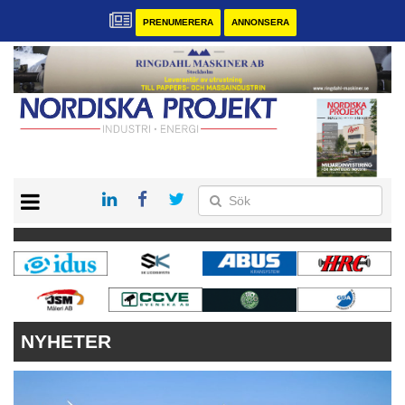
PRENUMERERA
ANNONSERA
START
KONTAKT
VÅRA ANDRA MAGASIN
PRENUMERERA
ANNONSERA
NYHETER