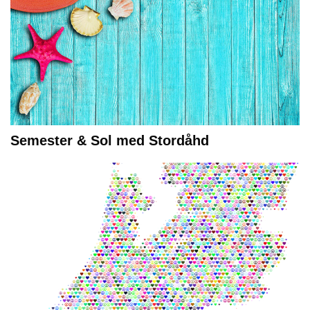
Semester & Sol med Stordåhd