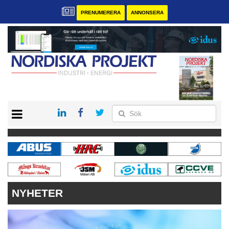
PRENUMERERA
ANNONSERA
START
KONTAKT
VÅRA ANDRA MAGASIN
PRENUMERERA
ANNONSERA
NYHETER