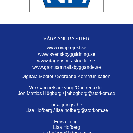
VÅRA ANDRA SITER
www.nyaprojekt.se
www.svenskbyggtidning.se
www.dagensinfrastruktur.se.
www.grontsamhallsbyggande.se
Digitala Medier / Stordåhd Kommunikation:
Verksamhetsansvarig/Chefredaktör:
Jon Mattias Högberg /
jmhogberg@storkom.se
Försäljningschef:
Lisa Hofberg /
lisa.hofberg@storkom.se
Försäljning:
Lisa Hofberg
lisa.hofberg@storkom.se