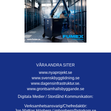
VÅRA ANDRA SITER
www.nyaprojekt.se
www.svenskbyggtidning.se
www.dagensinfrastruktur.se.
www.grontsamhallsbyggande.se
Digitala Medier / Stordåhd Kommunikation:
Verksamhetsansvarig/Chefredaktör:
Jon Mattias Högberg /
jmhogberg@storkom.se