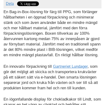
Dela
En Bag-in-Box-lösning för färg till PPG, som förlänger
hållbarheten i en öppnad förpackning och minimerar
stänk och som även använder både en mindre mängd
och mer hållbart material, jämfört med den förra
förpackningslösningen. Boxen tillverkas av 100%
återvunnen kartong medan 75% av innerpåsen är gjord
av förnybart material. Jämfört med en traditionell spann
är det 80% mindre plast i BIB-lösningen, vilket medför
en mindre mängd plastavfall. En riktigt hållbar lösning.
En innovativ förpackning till
Gartneriet Lundager
, som
gör det möjligt att skicka och transportera krukväxter
på ett säkert sätt via e-handel. Den smarta lösningen
separerar jord och kruka från växten och ser till så att
produkten kommer fram hel och ren till kunden.
En iögonfallande display för chokladkakor till Lindt, som
skapar en hel vägg av choklad och behåller sitt