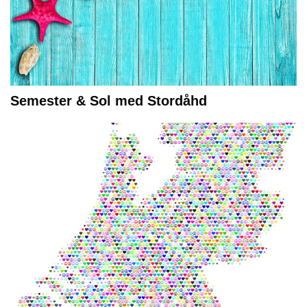
Semester & Sol med Stordåhd