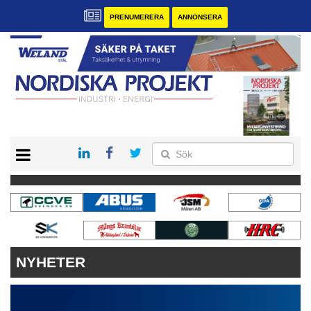
PRENUMERERA
ANNONSERA
START
KONTAKT
VÅRA ANDRA MAGASIN
PRENUMERERA
ANNONSERA
NYHETER