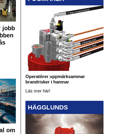
 jobb
obben
ås
Operatörer uppmärksammar
brandrisker i hamnar
Läs mer här!
HÄGGLUNDS
al om