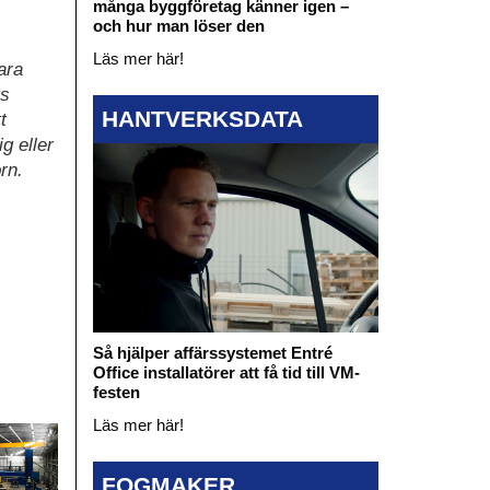
många byggföretag känner igen –
och hur man löser den
Läs mer här!
ara
ts
HANTVERKSDATA
t
g eller
rn.
Så hjälper affärssystemet Entré
Office installatörer att få tid till VM-
festen
Läs mer här!
FOGMAKER