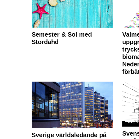
Semester & Sol med
Valme
Stordåhd
uppgr
tryck
bioma
Neder
förbät
Svens
Sverige världsledande på