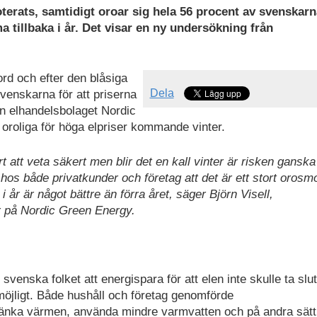
erats, samtidigt oroar sig hela 56 procent av svenskarn
 tillbaka i år.
Det visar en ny undersökning från
ord och efter den blåsiga
Dela
venskarna för att priserna
ån elhandelsbolaget Nordic
 oroliga för höga elpriser kommande vinter.
 att veta säkert men blir det en kall vinter är risken ganska
gt hos både privatkunder och företag att det är ett stort oros
 år är något bättre än förra året, säger Björn Visell,
r på Nordic Green Energy.
venska folket att energispara för att elen inte skulle ta slu
möjligt. Både hushåll och företag genomförde
änka värmen, använda mindre varmvatten och på andra sätt