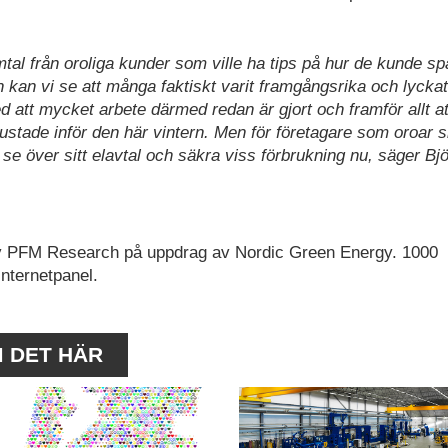
mtal från oroliga kunder som ville ha tips på hur de kunde sp
 kan vi se att många faktiskt varit framgångsrika och lycka
d att mycket arbete därmed redan är gjort och framför allt at
stade inför den här vintern. Men för företagare som oroar si
se över sitt elavtal och säkra viss förbrukning nu, säger Bjö
v PFM Research på uppdrag av Nordic Green Energy. 1000
nternetpanel.
M DET HÄR