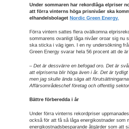
Under sommaren har rekordlåga elpriser not
att förra vinterns höga prisnivåer ska komma
elhandelsbolaget
Nordic Green Energy.
Förra vintern sattes flera ovälkomna elprisrek
sommarens ovanligt låga nivåer oroar sig nu s
ska sticka i väg igen. I en ny undersökning fr
Green Energy svarar hela 56 procent att de är
– Det är dessvärre en befogad oro. Det är svårt
att elpriserna blir höga även i år. Det är tydli
men jag skulle ända säga att förutsättningarna i
Affärsområdeschef företag och offentlig sekto
Bättre förberedda i år
Under förra vinterns rekordpriser uppmanades s
också för att få så låga energikostnader som 
energikostnadsbesparande åtgärder som att s