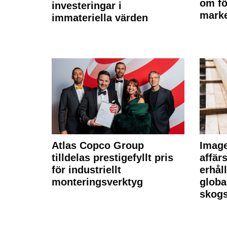
om fö
investeringar i
marke
immateriella värden
Atlas Copco Group
Imag
tilldelas prestigefyllt pris
affä
för industriellt
erhål
monteringsverktyg
globa
skogs