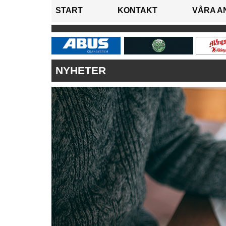
START
KONTAKT
VÅRA A
NYHETER