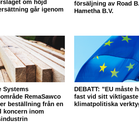
rslaget om höjd
försäljning av Road B.V
rsättning går igenom
Hametha B.V.
e Systems
DEBATT: ”EU måste h
rsområde RemaSawco
fast vid sitt viktigaste
ler beställning från en
klimatpolitiska verkty
l koncern inom
industrin