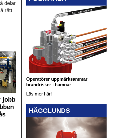
å delar
å rätt
Operatörer uppmärksammar
brandrisker i hamnar
Läs mer här!
 jobb
obben
HÄGGLUNDS
ås