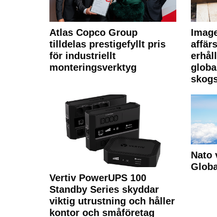
Atlas Copco Group
Imag
tilldelas prestigefyllt pris
affä
för industriellt
erhål
monteringsverktyg
globa
skogs
Nato 
Glob
Vertiv PowerUPS 100
Standby Series skyddar
viktig utrustning och håller
kontor och småföretag