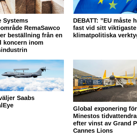
e Systems
DEBATT: ”EU måste h
rsområde RemaSawco
fast vid sitt viktigaste
ler beställning från en
klimatpolitiska verkty
l koncern inom
industrin
väljer Saabs
alEye
Global exponering för
Minestos tidvattendra
efter vinst av Grand P
Cannes Lions