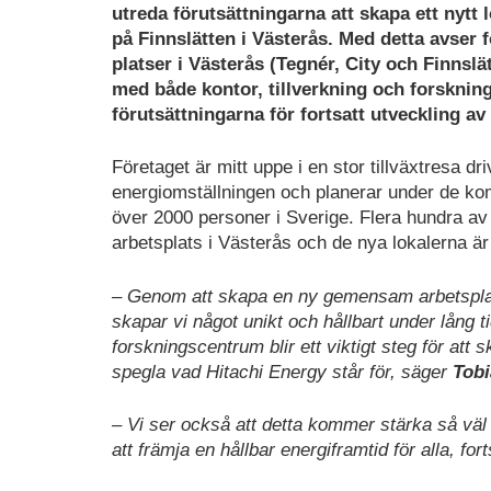
utreda förutsättningarna att skapa ett nytt
på Finnslätten i Västerås. Med detta avser 
platser i Västerås (Tegnér, City och Finnslä
med både kontor, tillverkning och forsknin
förutsättningarna för fortsatt utveckling a
Företaget är mitt uppe i en stor tillväxtresa d
energiomställningen och planerar under de ko
över 2000 personer i Sverige. Flera hundra a
arbetsplats i Västerås och de nya lokalerna är 
– Genom att skapa en ny gemensam arbetsplats
skapar vi något unikt och hållbart under lång 
forskningscentrum blir ett viktigt steg för at
spegla vad Hitachi Energy står för, säger
Tobi
– Vi ser också att detta kommer stärka så väl 
att främja en hållbar energiframtid för alla, for