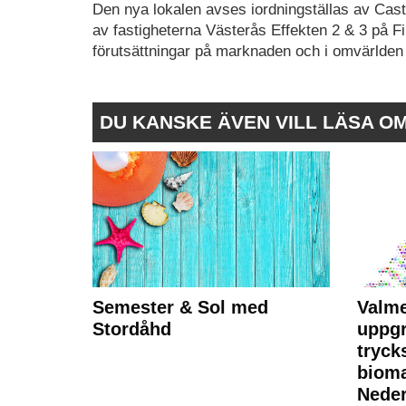
Den nya lokalen avses iordningställas av Cas
av fastigheterna Västerås Effekten 2 & 3 på Fin
förutsättningar på marknaden och i omvärlden 
DU KANSKE ÄVEN VILL LÄSA O
Semester & Sol med
Valme
Stordåhd
uppgr
tryck
bioma
Neder