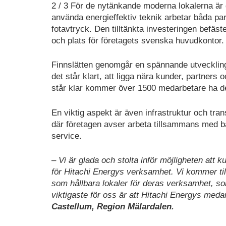
2 / 3 För de nytänkande moderna lokalerna är d
använda energieffektiv teknik arbetar båda pa
fotavtryck. Den tilltänkta investeringen befä
och plats för företagets svenska huvudkontor.
Finnslätten genomgår en spännande utveckling
det står klart, att ligga nära kunder, partners
står klar kommer över 1500 medarbetare ha d
En viktig aspekt är även infrastruktur och tra
där företagen avser arbeta tillsammans med både
service.
– Vi är glada och stolta inför möjligheten att 
för Hitachi Energys verksamhet. Vi kommer t
som hållbara lokaler för deras verksamhet, so
viktigaste för oss är att Hitachi Energys med
Castellum, Region Mälardalen.