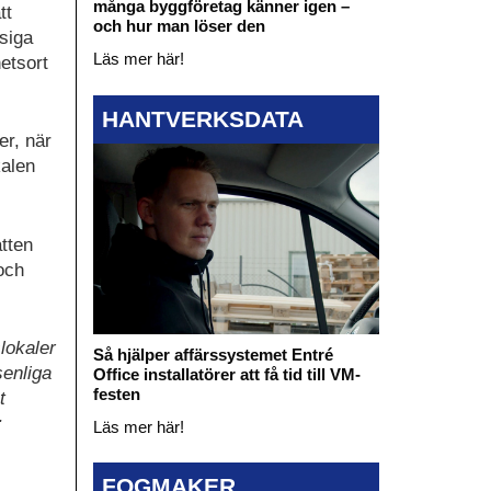
många byggföretag känner igen –
tt
och hur man löser den
siga
Läs mer här!
etsort
HANTVERKSDATA
r, när
kalen
ätten
och
slokaler
Så hjälper affärssystemet Entré
enliga
Office installatörer att få tid till VM-
festen
t
r
Läs mer här!
FOGMAKER