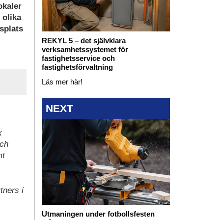
okaler
 olika
splats
REKYL 5 – det självklara
verksamhetssystemet för
fastighetsservice och
fastighetsförvaltning
Läs mer här!
NEXT
k
och
mt
tners i
Utmaningen under fotbollsfesten