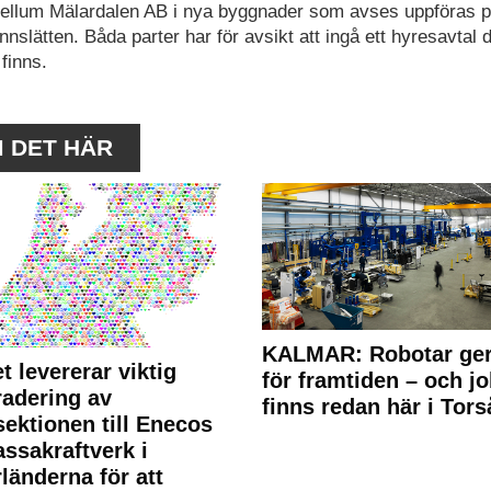
tellum Mälardalen AB i nya byggnader som avses uppföras p
nslätten. Båda parter har för avsikt att ingå ett hyresavtal d
finns.
M DET HÄR
KALMAR: Robotar ger
t levererar viktig
för framtiden – och j
adering av
finns redan här i Tors
sektionen till Enecos
ssakraftverk i
länderna för att