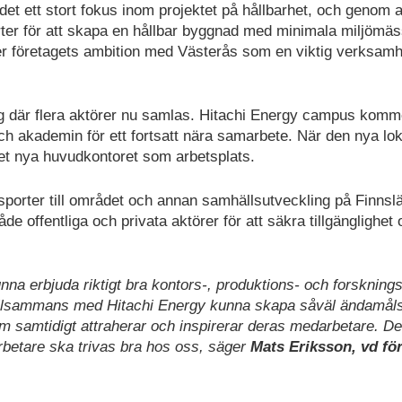
et ett stort fokus inom projektet på hållbarhet, och genom a
rter för att skapa en hållbar byggnad med minimala miljömäs
ster företagets ambition med Västerås som en viktig verksamh
 där flera aktörer nu samlas. Hitachi Energy campus komme
 och akademin för ett fortsatt nära samarbete. När den nya lo
et nya huvudkontoret som arbetsplats.
nsporter till området och annan samhällsutveckling på Finnsl
 offentliga och privata aktörer för att säkra tillgänglighet 
kunna erbjuda riktigt bra kontors-, produktions- och forskning
illsammans med Hitachi Energy kunna skapa såväl ändamåls
m samtidigt attraherar och inspirerar deras medarbetare. De
arbetare ska trivas bra hos oss, säger
Mats Eriksson, vd fö