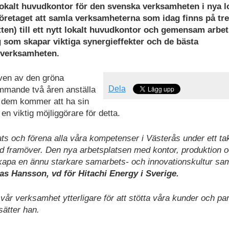
 lokalt huvudkontor för den svenska verksamheten i nya l
företaget att samla verksamheterna som idag finns på tre
tten) till ett nytt lokalt huvudkontor och gemensam arbet
g som skapar viktiga synergieffekter och de bästa
v verksamheten.
riven av den gröna
Dela
mmande två åren anställa
v dem kommer att ha sin
en viktig möjliggörare för detta.
 och förena alla våra kompetenser i Västerås under ett ta
tid framöver. Den nya arbetsplatsen med kontor, produktion 
t skapa en ännu starkare samarbets- och innovationskultur sa
as Hansson, vd för Hitachi Energy i Sverige.
vår verksamhet ytterligare för att stötta våra kunder och par
tsätter han.