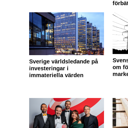
förbät
Svens
Sverige världsledande på
om fö
investeringar i
marke
immateriella värden