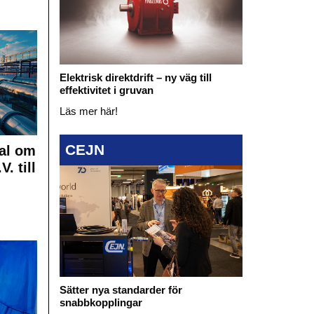
Elektrisk direktdrift – ny väg till
effektivitet i gruvan
Läs mer här!
CEJN
al om
. till
Sätter nya standarder för
snabbkopplingar