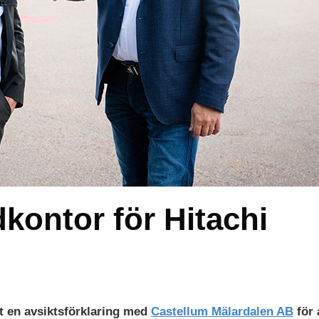
dkontor för Hitachi
t en avsiktsförklaring med
Castellum Mälardalen AB
för 