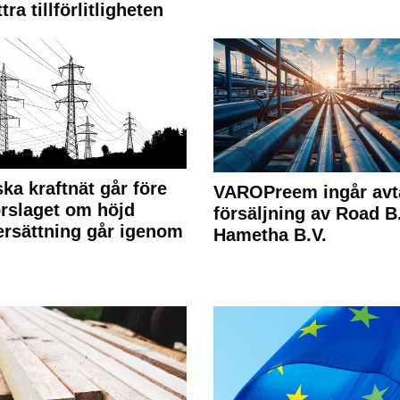
tra tillförlitligheten
ka kraftnät går före
VAROPreem ingår avt
rslaget om höjd
försäljning av Road B.V
rsättning går igenom
Hametha B.V.