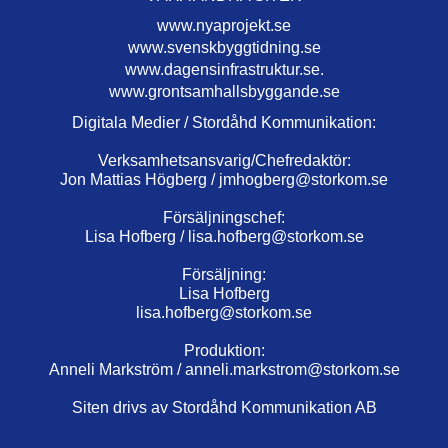
www.nyaprojekt.se
www.svenskbyggtidning.se
www.dagensinfrastruktur.se.
www.grontsamhallsbyggande.se
Digitala Medier / Stordåhd Kommunikation:
Verksamhetsansvarig/Chefredaktör:
Jon Mattias Högberg /
jmhogberg@storkom.se
Försäljningschef:
Lisa Hofberg /
lisa.hofberg@storkom.se
Försäljning:
Lisa Hofberg
lisa.hofberg@storkom.se
Produktion:
Anneli Markström /
anneli.markstrom@storkom.se
Siten drivs av Stordåhd Kommunikation AB