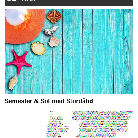
Semester & Sol med Stordåhd