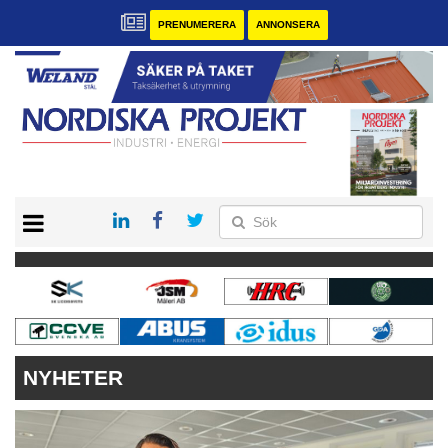
PRENUMERERA
ANNONSERA
START
KONTAKT
VÅRA ANDRA MAGASIN
PRENUMERERA
ANNONSERA
NYHETER