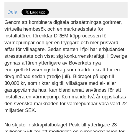
Dela
Genom att kombinera digitala prissättningsalgoritmer,
virtuella hembesök och en marknadsplats för
installatörer, förenklar DREM köpprocessen för
värmepumpar och ger en tryggare och mer prisvärd
affär för villaägare. Sedan starten i fjol har erbjudandet
stresstestats och visat sig konkurrenskraftigt. I Sverige
gynnas affären ytterligare av Boverkets nya
energieffektiviseringsbidrag som trädde i kraft för en
dryg månad sedan (tredje juli). Bidraget på upp till
30,000 kr, som riktar sig till villaägare med el- eller
gasuppvärmda hus, kan bland annat användas för att
installera en värmepump. Kommande två år uppskattas
den svenska marknaden för värmepumpar vara värd 22
miljarder SEK.
Nu skjuter riskkapitalbolaget Peak till ytterligare 23
miljoner SEK för att möjliggöra en europaexpansion för