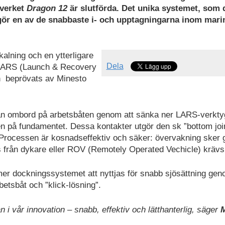
tverket
Dragon 12
är slutförda. Det unika systemet, som
gör en av de snabbaste i- och upptagningarna inom mari
alning och en ytterligare
Dela
 LARS (Launch & Recovery
h beprövats av Minesto
ytan ombord på arbetsbåten genom att sänka ner LARS-verkty
n på fundamentet. Dessa kontakter utgör den sk ”bottom joi
r. Processen är kosnadseffektiv och säker: övervakning sker
 från dykare eller ROV (Remotely Operated Vechicle) krävs
er dockningssystemet att nyttjas för snabb sjösättning ge
betsbåt och ”klick-lösning”.
i vår innovation – snabb, effektiv och lätthanterlig,
säger
M