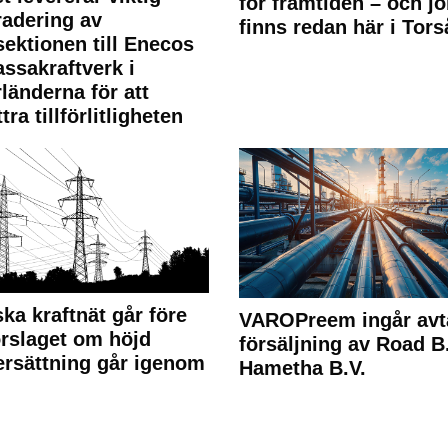
för framtiden – och j
adering av
finns redan här i Tors
sektionen till Enecos
ssakraftverk i
länderna för att
tra tillförlitligheten
ka kraftnät går före
VAROPreem ingår avt
rslaget om höjd
försäljning av Road B.V
rsättning går igenom
Hametha B.V.