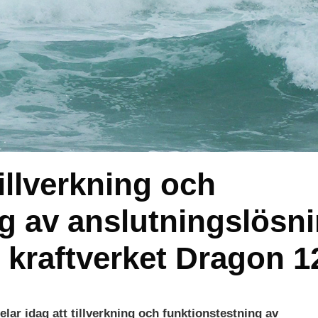
illverkning och
g av anslutningslösn
 kraftverket Dragon 1
ar idag att tillverkning och funktionstestning av