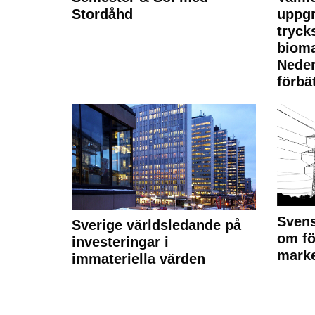
Stordåhd
uppgr
tryck
bioma
Neder
förbät
Svens
Sverige världsledande på
om fö
investeringar i
marke
immateriella värden