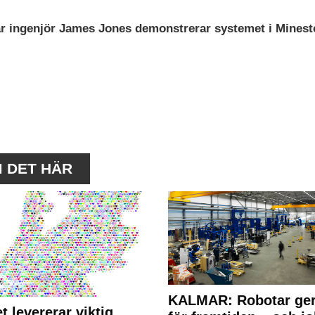
är ingenjör James Jones demonstrerar systemet i Minest
M DET HÄR
KALMAR: Robotar ger
t levererar viktig