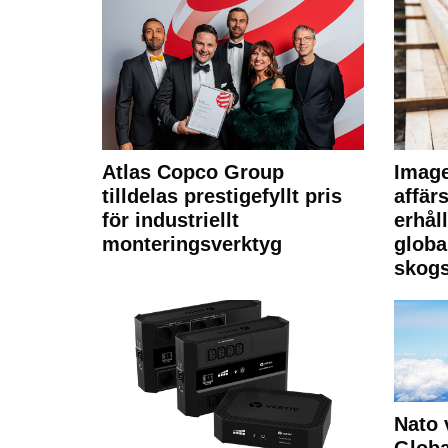
Atlas Copco Group
Imag
tilldelas prestigefyllt pris
affä
för industriellt
erhål
monteringsverktyg
globa
skogs
Nato 
Glob