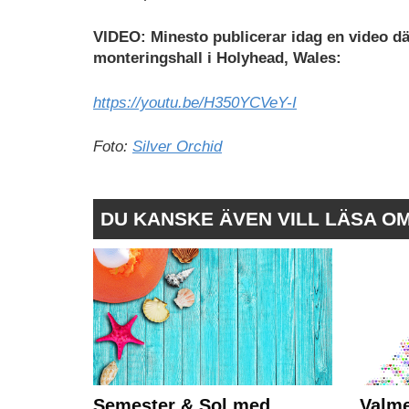
VIDEO: Minesto publicerar idag en video d
monteringshall i Holyhead, Wales:
https://youtu.be/H350YCVeY-I
Foto:
Silver Orchid
DU KANSKE ÄVEN VILL LÄSA O
Semester & Sol med
Valme