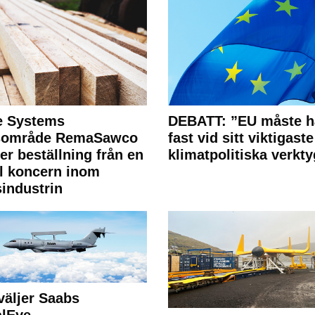
e Systems
DEBATT: ”EU måste h
rsområde RemaSawco
fast vid sitt viktigaste
ler beställning från en
klimatpolitiska verkty
l koncern inom
industrin
väljer Saabs
alEye