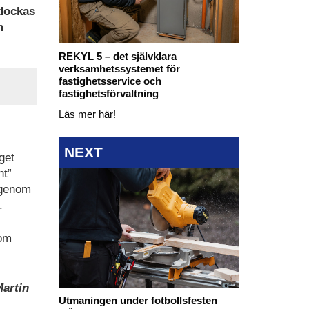
 dockas
n
REKYL 5 – det självklara
verksamhetssystemet för
fastighetsservice och
fastighetsförvaltning
Läs mer här!
NEXT
get
nt”
 genom
.
nom
artin
Utmaningen under fotbollsfesten