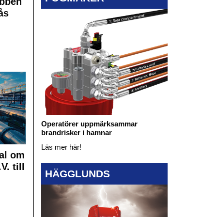
obben
ås
Operatörer uppmärksammar
brandrisker i hamnar
Läs mer här!
al om
. till
HÄGGLUNDS