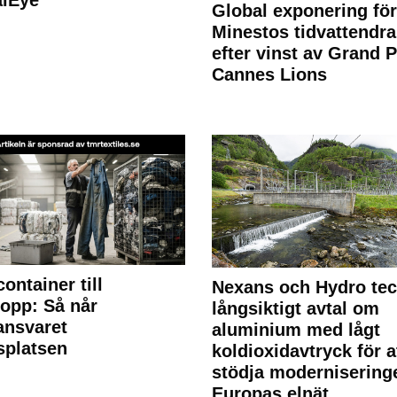
Global exponering för
Minestos tidvattendra
efter vinst av Grand P
Cannes Lions
container till
Nexans och Hydro te
lopp: Så når
långsiktigt avtal om
lansvaret
aluminium med lågt
splatsen
koldioxidavtryck för a
stödja modernisering
Europas elnät