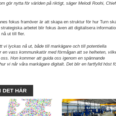
m gör nytta för världen på riktigt, säger Melodi Roohi, Chief
nnes fokus framöver är att skapa en struktur för hur Turn sk
strategiska arbetet blir fokus även att digitalisera informati
 ut till fler.
t vi lyckas nå ut, både till markägare och till potentiella
 en vass kommunikatör med förmågan att se helheten, vilke
 oss. Hon kommer att guida oss igenom en spännande
r vi når våra markägare digitalt. Det blir en fartfylld höst f
M DET HÄR