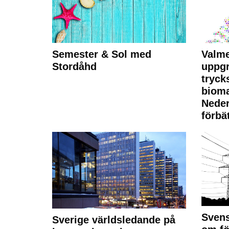
Semester & Sol med
Valme
Stordåhd
uppgr
tryck
bioma
Neder
förbät
Svens
Sverige världsledande på