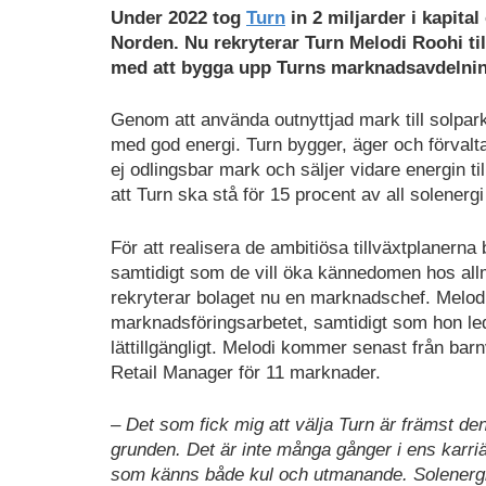
Under 2022 tog
Turn
in 2 miljarder i kapita
Norden. Nu rekryterar Turn Melodi Roohi ti
med att bygga upp Turns marknadsavdelning
Genom att använda outnyttjad mark till solpar
med god energi. Turn bygger, äger och förvalt
ej odlingsbar mark och säljer vidare energin ti
att Turn ska stå för 15 procent av all solenerg
För att realisera de ambitiösa tillväxtplanerna 
samtidigt som de vill öka kännedomen hos all
rekryterar bolaget nu en marknadschef. Melodi 
marknadsföringsarbetet, samtidigt som hon led
lättillgängligt. Melodi kommer senast från ba
Retail Manager för 11 marknader.
– Det som fick mig att välja Turn är främst de
grunden. Det är inte många gånger i ens karri
som känns både kul och utmanande. Solenergi l