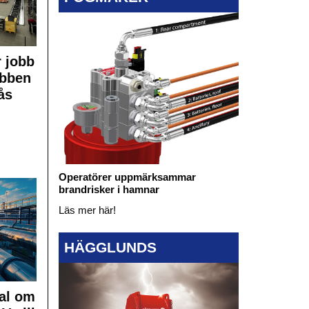
 jobb
obben
ås
Operatörer uppmärksammar
brandrisker i hamnar
Läs mer här!
HÄGGLUNDS
al om