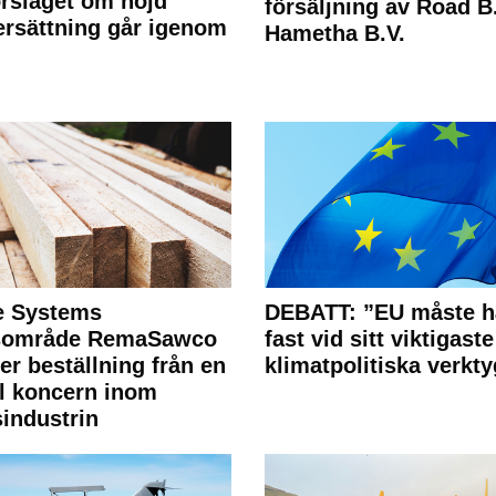
rslaget om höjd
försäljning av Road B.V
rsättning går igenom
Hametha B.V.
e Systems
DEBATT: ”EU måste h
rsområde RemaSawco
fast vid sitt viktigaste
ler beställning från en
klimatpolitiska verkty
l koncern inom
industrin