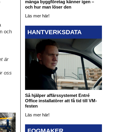
många byggföretag känner igen –
och hur man löser den
Läs mer här!
a
HANTVERKSDATA
on och
t är
ör oss
Så hjälper affärssystemet Entré
Office installatörer att få tid till VM-
festen
Läs mer här!
FOGMAKER