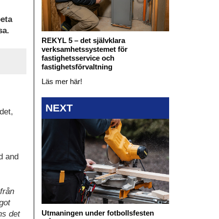
i
beta
sa.
REKYL 5 – det självklara
verksamhetssystemet för
fastighetsservice och
fastighetsförvaltning
Läs mer här!
NEXT
det,
d and
från
got
Utmaningen under fotbollsfesten
ns det