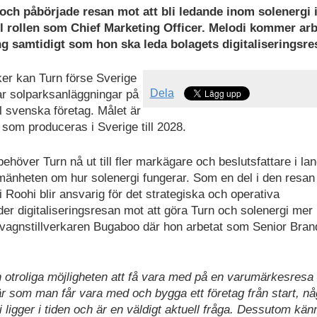
l och påbörjade resan mot att bli ledande inom solenergi 
ll rollen som Chief Marketing Officer. Melodi kommer ar
 samtidigt som hon ska leda bolagets digitaliseringsre
ker kan Turn förse Sverige
Dela
ar solparksanläggningar på
ll svenska företag. Målet är
i som produceras i Sverige till 2028.
behöver Turn nå ut till fler markägare och beslutsfattare i lan
mänheten om hur solenergi fungerar. Som en del i den resan
Roohi blir ansvarig för det strategiska och operativa
er digitaliseringsresan mot att göra Turn och solenergi mer
rnvagnstillverkaren Bugaboo där hon arbetat som Senior Bran
n otroliga möjligheten att få vara med på en varumärkesresa 
är som man får vara med och bygga ett företag från start, nå
igger i tiden och är en väldigt aktuell fråga. Dessutom kän