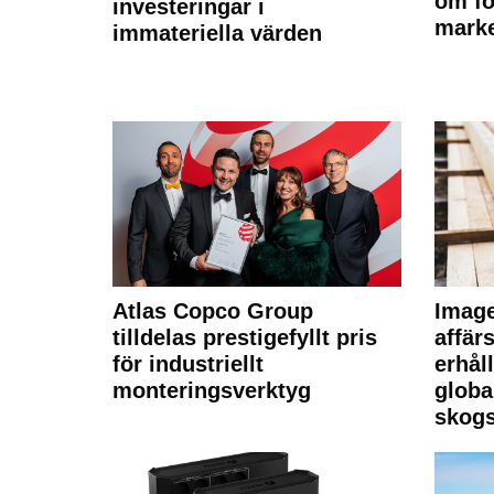
om fö
investeringar i
marke
immateriella värden
Atlas Copco Group
Imag
tilldelas prestigefyllt pris
affä
för industriellt
erhål
monteringsverktyg
globa
skogs