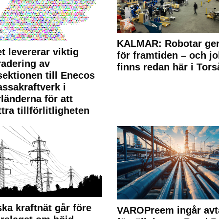
KALMAR: Robotar ger
t levererar viktig
för framtiden – och j
adering av
finns redan här i Tors
sektionen till Enecos
ssakraftverk i
länderna för att
tra tillförlitligheten
ka kraftnät går före
VAROPreem ingår avt