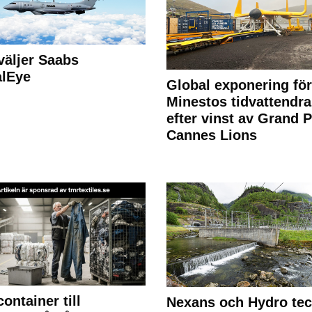
väljer Saabs
alEye
Global exponering för
Minestos tidvattendra
efter vinst av Grand P
Cannes Lions
container till
Nexans och Hydro te