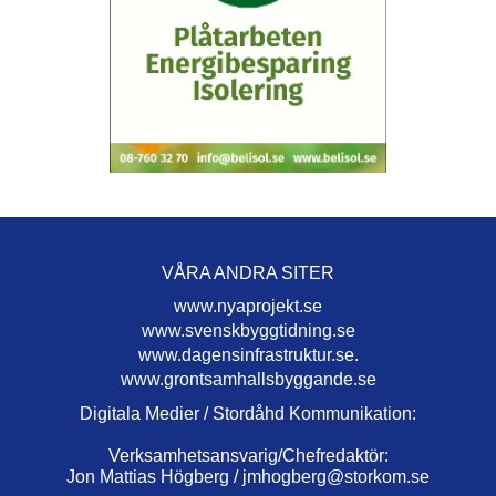
VÅRA ANDRA SITER
www.nyaprojekt.se
www.svenskbyggtidning.se
www.dagensinfrastruktur.se.
www.grontsamhallsbyggande.se
Digitala Medier / Stordåhd Kommunikation:
Verksamhetsansvarig/Chefredaktör:
Jon Mattias Högberg /
jmhogberg@storkom.se