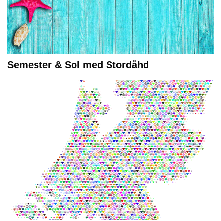
Semester & Sol med Stordåhd