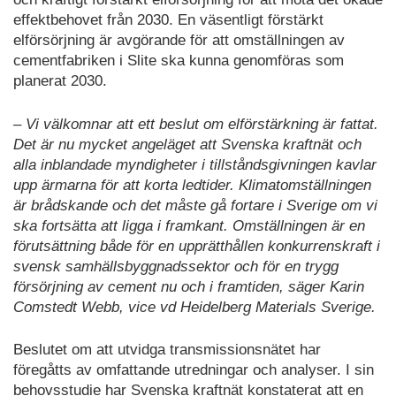
effektbehovet från 2030. En väsentligt förstärkt
elförsörjning är avgörande för att omställningen av
cementfabriken i Slite ska kunna genomföras som
planerat 2030.
– Vi välkomnar att ett beslut om elförstärkning är fattat.
Det är nu mycket angeläget att Svenska kraftnät och
alla inblandade myndigheter i tillståndsgivningen kavlar
upp ärmarna för att korta ledtider. Klimatomställningen
är brådskande och det måste gå fortare i Sverige om vi
ska fortsätta att ligga i framkant. Omställningen är en
förutsättning både för en upprätthållen konkurrenskraft i
svensk samhällsbyggnadssektor och för en trygg
försörjning av cement nu och i framtiden, säger Karin
Comstedt Webb, vice vd Heidelberg Materials Sverige.
Beslutet om att utvidga transmissionsnätet har
föregåtts av omfattande utredningar och analyser. I sin
behovsstudie har Svenska kraftnät konstaterat att en