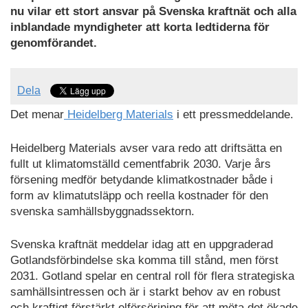
nu vilar ett stort ansvar på Svenska kraftnät och alla
inblandade myndigheter att korta ledtiderna för
genomförandet.
Dela
Det menar
Heidelberg Materials
i ett pressmeddelande.
Heidelberg Materials avser vara redo att driftsätta en
fullt ut klimatomställd cementfabrik 2030. Varje års
försening medför betydande klimatkostnader både i
form av klimatutsläpp och reella kostnader för den
svenska samhällsbyggnadssektorn.
Svenska kraftnät meddelar idag att en uppgraderad
Gotlandsförbindelse ska komma till stånd, men först
2031. Gotland spelar en central roll för flera strategiska
samhällsintressen och är i starkt behov av en robust
och kraftigt förstärkt elförsörjning för att möta det ökade