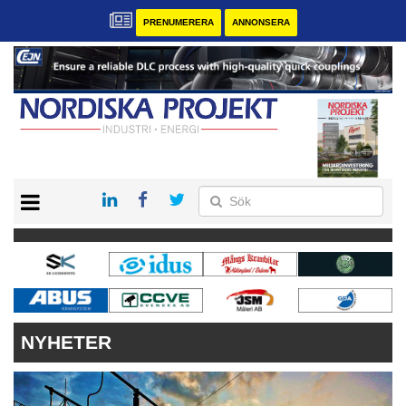
PRENUMERERA
ANNONSERA
START
KONTAKT
VÅRA ANDRA MAGASIN
PRENUMERERA
ANNONSERA
NYHETER