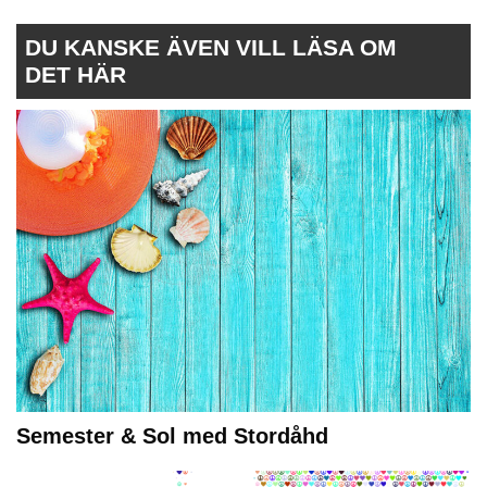
DU KANSKE ÄVEN VILL LÄSA OM
DET HÄR
Semester & Sol med Stordåhd