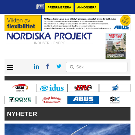
PRENUMERERA
ANNONSERA
START
KONTAKT
VÅRA ANDRA MAGASIN
PRENUMERERA
ANNONSERA
NYHETER