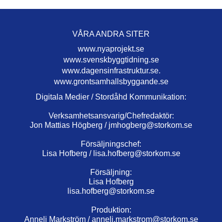
VÅRA ANDRA SITER
www.nyaprojekt.se
www.svenskbyggtidning.se
www.dagensinfrastruktur.se.
www.grontsamhallsbyggande.se
Digitala Medier / Stordåhd Kommunikation:
Verksamhetsansvarig/Chefredaktör:
Jon Mattias Högberg /
jmhogberg@storkom.se
Försäljningschef:
Lisa Hofberg /
lisa.hofberg@storkom.se
Försäljning:
Lisa Hofberg
lisa.hofberg@storkom.se
Produktion:
Anneli Markström /
anneli.markstrom@storkom.se