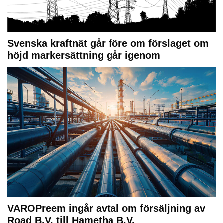
Svenska kraftnät går före om förslaget om
höjd markersättning går igenom
VAROPreem ingår avtal om försäljning av
Road B.V. till Hametha B.V.