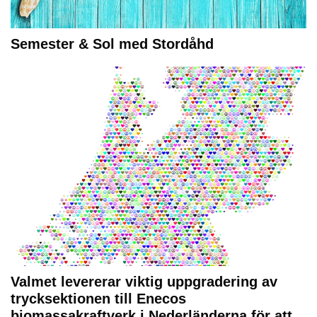
Semester & Sol med Stordåhd
Valmet levererar viktig uppgradering av
trycksektionen till Enecos
biomassakraftverk i Nederländerna för att