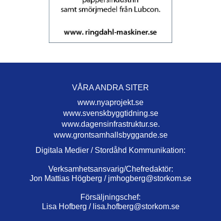
VÅRA ANDRA SITER
www.nyaprojekt.se
www.svenskbyggtidning.se
www.dagensinfrastruktur.se.
www.grontsamhallsbyggande.se
Digitala Medier / Stordåhd Kommunikation:
Verksamhetsansvarig/Chefredaktör:
Jon Mattias Högberg /
jmhogberg@storkom.se
Försäljningschef:
Lisa Hofberg /
lisa.hofberg@storkom.se