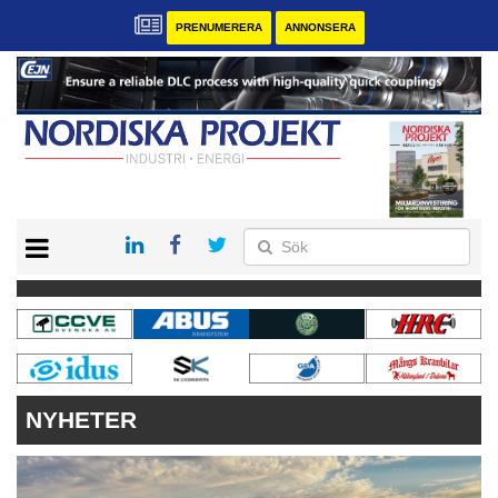
PRENUMERERA
ANNONSERA
START
KONTAKT
VÅRA ANDRA MAGASIN
PRENUMERERA
ANNONSERA
NYHETER