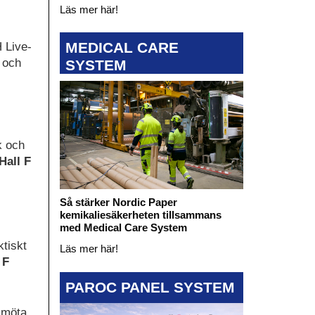
Läs mer här!
MEDICAL CARE
 Live-
e och
SYSTEM
ik och
Hall F
Så stärker Nordic Paper
kemikaliesäkerheten tillsammans
med Medical Care System
ktiskt
Läs mer här!
 F
PAROC PANEL SYSTEM
t möta