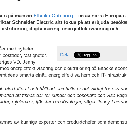
ats på mässan
Elfack i Göteborg
– en av norra Europas 
riktar Schneider Electric sitt fokus på att erbjuda besöka
ektrifiering, digitalisering, energieffektivisering och
våer med nyheter,
Dela
r bostäder, fastigheter,
veriges VD, Jenny
med energieffektivisering och elektrifiering på Elfacks scene
mtidens smarta elnät, energieffektiva hem och IT-infrastrukt
t, elektrifierat och hållbart samhälle är det viktigt för oss s
mation att finnas där för kunder och besökare och visa väg
ukter, mjukvaror, tjänster och lösningar, säger Jenny Larss
annas av kunniga experter och produktchefer som demonstr