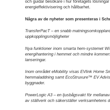
och guidar besökare i hur företagets lösningar 
energieffektivisering och hållbarhet.
Några av de nyheter som presenteras i Schn
TransferPacT – en snabb matningsomkopplare 
uppkopplingsmöjligheter
Nya funktioner inom smarta hem-systemet Wise
energihantering i hemmet och mindre kommer
lanseringar.
Inom området eMobility visas EVlink Home Sma
hemmaladdning samt EcoStruxure™ EV Advisor –
byggnader.
PowerLogic A3 – en ljusbågsvakt för mellanav
av ställverk och säkerställer verksamhetens dr