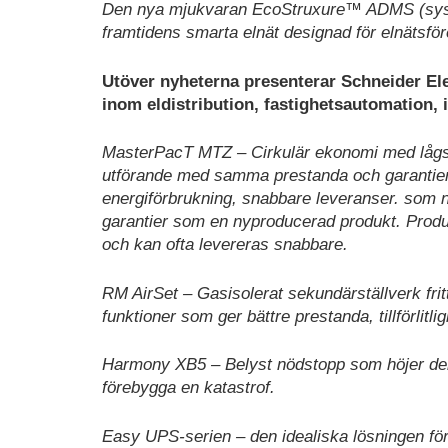
Den nya mjukvaran EcoStruxure™ ADMS (system
framtidens smarta elnät designad för elnätsfö
Utöver nyheterna presenterar Schneider El
inom eldistribution, fastighetsautomation, 
MasterPacT MTZ – Cirkulär ekonomi med lågsp
utförande med samma prestanda och garantie
energiförbrukning, snabbare leveranser. som 
garantier som en nyproducerad produkt. Produ
och kan ofta levereras snabbare.
RM AirSet – Gasisolerat sekundärställverk frit
funktioner som ger bättre prestanda, tillförlitlig
Harmony XB5 – Belyst nödstopp som höjer den 
förebygga en katastrof.
Easy UPS-serien – den idealiska lösningen för at