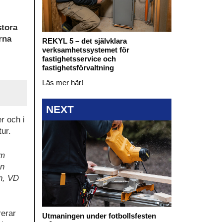
stora
rna
REKYL 5 – det självklara
verksamhetssystemet för
fastighetsservice och
fastighetsförvaltning
Läs mer här!
NEXT
r och i
ur.
om
en
on, VD
erar
Utmaningen under fotbollsfesten