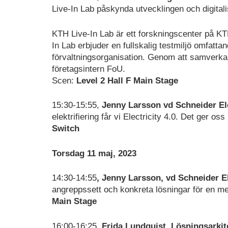
Live-In Lab påskynda utvecklingen och digitali
KTH Live-In Lab är ett forskningscenter på K
In Lab erbjuder en fullskalig testmiljö omfatta
förvaltningsorganisation. Genom att samverka
företagsintern FoU.
Scen:
Level 2 Hall F Main Stage
15:30-15:55,
Jenny Larsson vd Schneider El
elektrifiering får vi Electricity 4.0. Det ger os
Switch
Torsdag 11 maj, 2023
14:30-14:55
, Jenny Larsson, vd Schneider E
angreppssett och konkreta lösningar för en me
Main Stage
16:00-16:25,
Frida Lundquist, Lösningsarkit