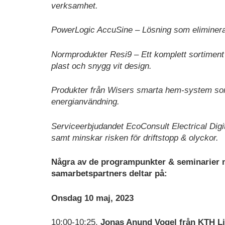
verksamhet.
PowerLogic AccuSine – Lösning som eliminerar ö
Normprodukter Resi9 – Ett komplett sortiment
plast och snygg vit design.
Produkter från Wisers smarta hem-system som
energianvändning.
Serviceerbjudandet EcoConsult Electrical Digit
samt minskar risken för driftstopp & olyckor.
Några av de programpunkter & seminarier m
samarbetspartners deltar på:
Onsdag 10 maj, 2023
10:00-10:25,
Jonas Anund Vogel från KTH Li