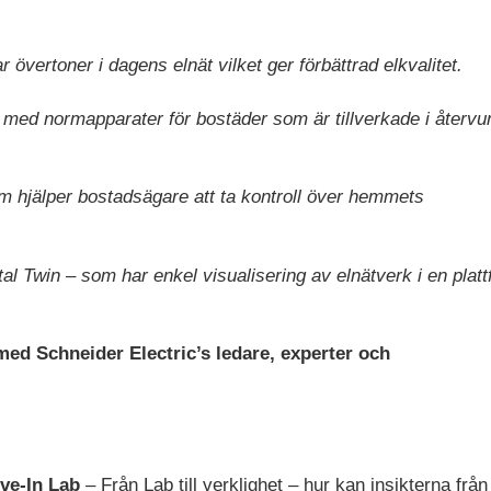
vertoner i dagens elnät vilket ger förbättrad elkvalitet.
 med normapparater för bostäder som är tillverkade i återv
 hjälper bostadsägare att ta kontroll över hemmets
al Twin – som har enkel visualisering av elnätverk i en plat
ed Schneider Electric’s ledare, experter och
ve-In Lab
– Från Lab till verklighet – hur kan insikterna frå