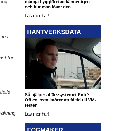
ring,
många byggföretag känner igen –
och hur man löser den
Läs mer här!
HANTVERKSDATA
 med
st för
iella
Så hjälper affärssystemet Entré
Office installatörer att få tid till VM-
festen
vakning
Läs mer här!
FOGMAKER