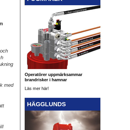
em
 och
ch
ukning
Operatörer uppmärksammar
brandrisker i hamnar
nik med
Läs mer här!
HÄGGLUNDS
tt
ll