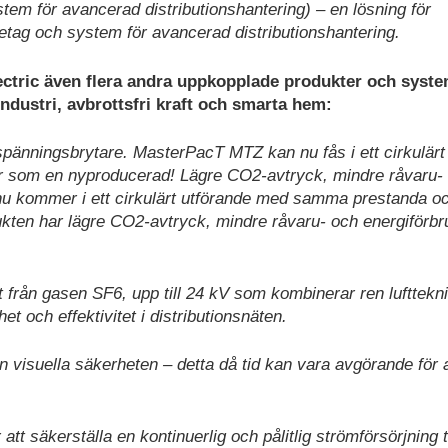
 för avancerad distributionshantering) – en lösning för
retag och system för avancerad distributionshantering.
ectric även flera andra uppkopplade produkter och syst
industri, avbrottsfri kraft och smarta hem:
änningsbrytare. MasterPacT MTZ kan nu fås i ett cirkulärt
r som en nyproducerad! Lägre CO2-avtryck, mindre råvaru-
nu kommer i ett cirkulärt utförande med samma prestanda o
kten har lägre CO2-avtryck, mindre råvaru- och energiförbr
t från gasen SF6, upp till 24 kV som kombinerar ren lufttek
het och effektivitet i distributionsnäten.
visuella säkerheten – detta då tid kan vara avgörande för a
t säkerställa en kontinuerlig och pålitlig strömförsörjning ti