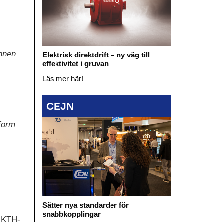
unnen
Elektrisk direktdrift – ny väg till
effektivitet i gruvan
Läs mer här!
CEJN
tform
Sätter nya standarder för
snabbkopplingar
n KTH-