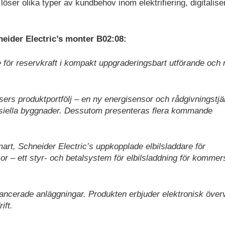
löser olika typer av kundbehov inom elektrifiering, digitalise
eider Electric’s monter B02:08:
för reservkraft i kompakt uppgraderingsbart utförande och
rs produktportfölj – en ny energisensor och rådgivningstjän
siella byggnader. Dessutom presenteras flera kommande
rt, Schneider Electric’s uppkopplade elbilsladdare för
 ett styr- och betalsystem för elbilsladdning för kommers
ancerade anläggningar. Produkten erbjuder elektronisk över
ift.