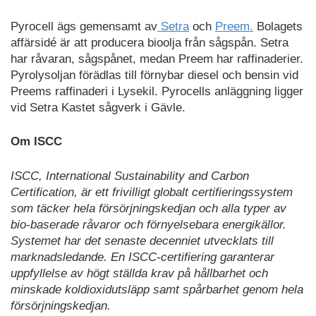
Pyrocell ägs gemensamt av
Setra
och
Preem.
Bolagets
affärsidé är att producera bioolja från sågspån. Setra
har råvaran, sågspånet, medan Preem har raffinaderier.
Pyrolysoljan förädlas till förnybar diesel och bensin vid
Preems raffinaderi i Lysekil. Pyrocells anläggning ligger
vid Setra Kastet sågverk i Gävle.
Om ISCC
ISCC, International Sustainability and Carbon
Certification, är ett frivilligt globalt certifieringssystem
som täcker hela försörjningskedjan och alla typer av
bio-baserade råvaror och förnyelsebara energikällor.
Systemet har det senaste decenniet utvecklats till
marknadsledande. En ISCC-certifiering garanterar
uppfyllelse av högt ställda krav på hållbarhet och
minskade koldioxidutsläpp samt spårbarhet genom hela
försörjningskedjan.