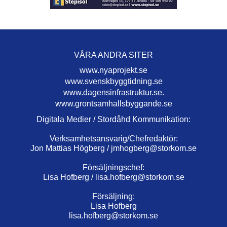
VÅRA ANDRA SITER
www.nyaprojekt.se
www.svenskbyggtidning.se
www.dagensinfrastruktur.se.
www.grontsamhallsbyggande.se
Digitala Medier / Stordåhd Kommunikation:
Verksamhetsansvarig/Chefredaktör:
Jon Mattias Högberg /
jmhogberg@storkom.se
Försäljningschef:
Lisa Hofberg /
lisa.hofberg@storkom.se
Försäljning:
Lisa Hofberg
lisa.hofberg@storkom.se