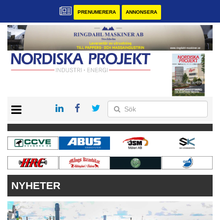
PRENUMERERA
ANNONSERA
START
KONTAKT
VÅRA ANDRA MAGASIN
PRENUMERERA
ANNONSERA
NYHETER