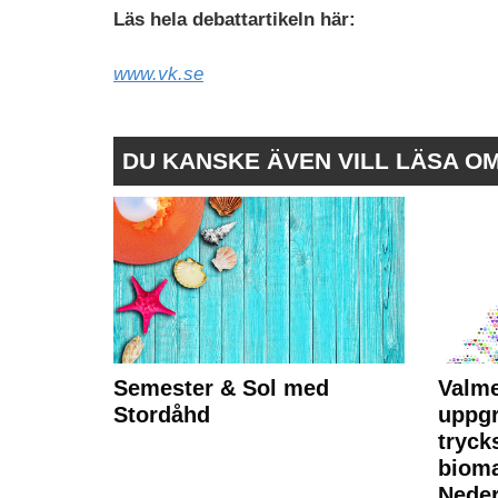
Läs hela debattartikeln här:
www.vk.se
DU KANSKE ÄVEN VILL LÄSA O
Semester & Sol med
Valme
Stordåhd
uppgr
tryck
bioma
Neder