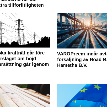
tra tillförlitligheten
ka kraftnät går före
VAROPreem ingår avt
rslaget om höjd
försäljning av Road B.V
rsättning går igenom
Hametha B.V.