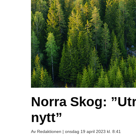
Norra Skog: ”Ut
nytt”
Av Redaktionen |
onsdag 19 april 2023 kl. 8:41