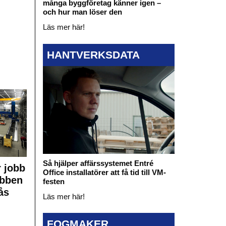
många byggföretag känner igen –
och hur man löser den
Läs mer här!
HANTVERKSDATA
Så hjälper affärssystemet Entré
 jobb
Office installatörer att få tid till VM-
obben
festen
ås
Läs mer här!
FOGMAKER