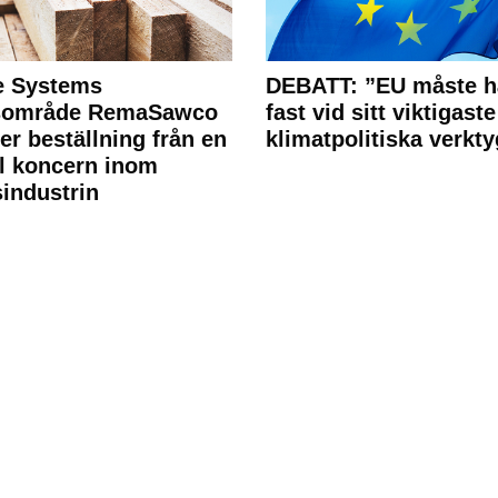
e Systems
DEBATT: ”EU måste h
rsområde RemaSawco
fast vid sitt viktigaste
ler beställning från en
klimatpolitiska verkty
l koncern inom
industrin