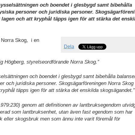
 sysselsättningen och boendet i glesbygd samt bibehålla
ysiska personer och juridiska personer. Skogsägarfören
lagen och att kryphål täpps igen för att stärka det enski
i Norra Skog, i en
Dela
ig Högberg, styrelseordförande Norra Skog.”
sselsättningen och boendet i glesbygd samt bibehålla balanse
er och juridiska personer. Skogsägarföreningen Norra Skog
kryphål täpps igen för att stärka det enskilda skogsägandet.”
1979:230) genom att definitionen av lantbruksegendom utvidga
axerad som lantbruksenhet, utan även fast egendom som har
uk eller skogsbruk men som ännu inte varit föremål för