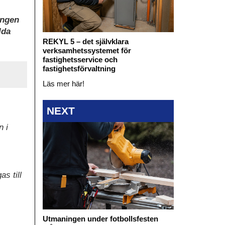
ingen
lda
REKYL 5 – det självklara
verksamhetssystemet för
fastighetsservice och
fastighetsförvaltning
Läs mer här!
NEXT
n i
s till
Utmaningen under fotbollsfesten