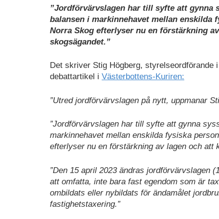
”Jordförvärvslagen har till syfte att gynna
balansen i markinnehavet mellan enskilda f
Norra Skog efterlyser nu en förstärkning av 
skogsägandet.”
Det skriver Stig Högberg, styrelseordförande 
debattartikel i
Västerbottens-Kuriren:
”Utred jordförvärvslagen på nytt, uppmanar St
”Jordförvärvslagen har till syfte att gynna sy
markinnehavet mellan enskilda fysiska person
efterlyser nu en förstärkning av lagen och att 
”Den 15 april 2023 ändras jordförvärvslagen (
att omfatta, inte bara fast egendom som är t
ombildats eller nybildats för ändamålet jordbr
fastighetstaxering.”