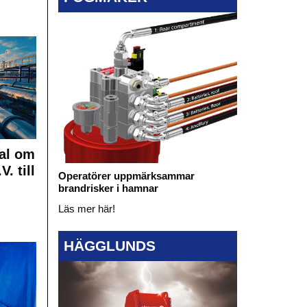
al om
. till
Operatörer uppmärksammar
brandrisker i hamnar
Läs mer här!
HÄGGLUNDS