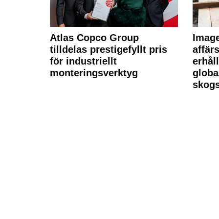
Atlas Copco Group
Imag
tilldelas prestigefyllt pris
affä
för industriellt
erhål
monteringsverktyg
globa
skogs