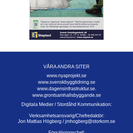
VÅRA ANDRA SITER
www.nyaprojekt.se
www.svenskbyggtidning.se
www.dagensinfrastruktur.se.
www.grontsamhallsbyggande.se
Digitala Medier / Stordåhd Kommunikation:
Verksamhetsansvarig/Chefredaktör:
Jon Mattias Högberg /
jmhogberg@storkom.se
Försäljningschef: