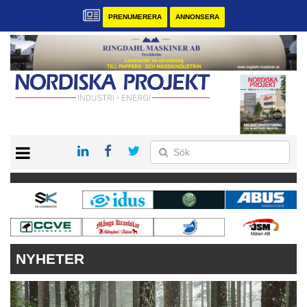
PRENUMERERA
ANNONSERA
START
KONTAKT
VÅRA ANDRA MAGASIN
PRENUMERERA
ANNONSERA
NYHETER