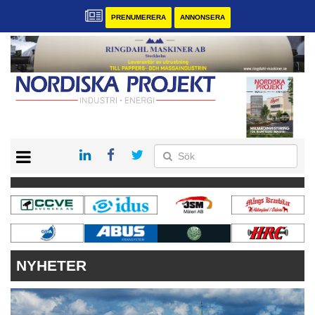
PRENUMERERA
ANNONSERA
START
KONTAKT
VÅRA ANDRA MAGASIN
PRENUMERERA
ANNONSERA
NYHETER