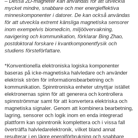
– Dessa 2D-magneter kan användas för att utveckla
mycket mindre, snabbare och mer energieffektiva
minneskomponenter i datorer. De kan också användas
för att utveckla extremt känsliga magnetiska sensorer
inom exempelvis biomedicin, miljöövervakning,
navigering och kommunikation, förklarar Bing Zhao,
postdoktoral forskare i kvantkomponentfysik och
studiens försteförfattare.
*Konventionella elektroniska logiska komponenter
baseras på icke-magnetiska halvledare och använder
elektrisk ström för informationsbearbetning och
kommunikation. Spinntroniska enheter utnyttjar istället
elektronernas spinn för att generera och kontrollera
spinnströmmar samt för att konvertera elektriska och
magnetiska signaler. Genom att kombinera bearbetning,
lagring, sensorer och logik inom en enda integrerad
plattform kan spinntronik komplettera och i vissa fall
överträffa halvledarelektronik, vilket bland annat
resulterar i en lägre energiförbrukning och snabbare