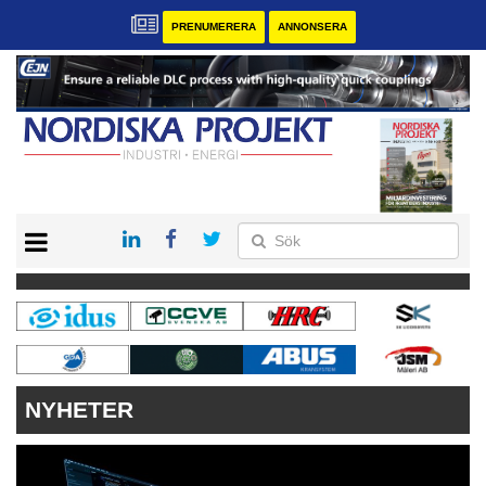
PRENUMERERA
ANNONSERA
START
KONTAKT
VÅRA ANDRA MAGASIN
PRENUMERERA
ANNONSERA
NYHETER