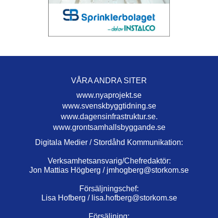
VÅRA ANDRA SITER
www.nyaprojekt.se
www.svenskbyggtidning.se
www.dagensinfrastruktur.se.
www.grontsamhallsbyggande.se
Digitala Medier / Stordåhd Kommunikation:
Verksamhetsansvarig/Chefredaktör:
Jon Mattias Högberg /
jmhogberg@storkom.se
Försäljningschef:
Lisa Hofberg /
lisa.hofberg@storkom.se
Försäljning: