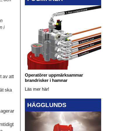
en
n i
Operatörer uppmärksammar
 av att
brandrisker i hamnar
Läs mer här!
ät ska
HÄGGLUNDS
 agerar
mtidigt