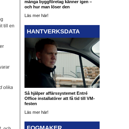
många byggföretag känner igen –
och hur man löser den
Läs mer här!
ng
 till en
HANTVERKSDATA
er
varar
d olika
Så hjälper affärssystemet Entré
Office installatörer att få tid till VM-
festen
Läs mer här!
FOGMAKER
2, och