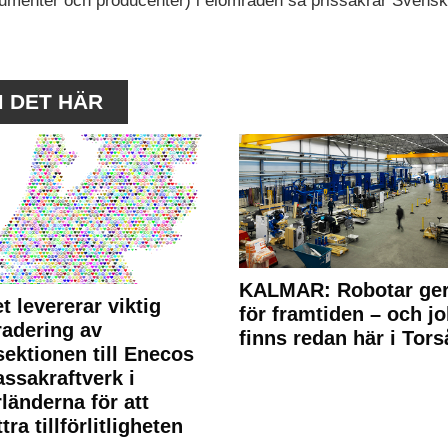
nsumenter och producenter) i elområden så prissäkrar Svens
M DET HÄR
KALMAR: Robotar ger
t levererar viktig
för framtiden – och j
adering av
finns redan här i Tors
sektionen till Enecos
ssakraftverk i
länderna för att
tra tillförlitligheten