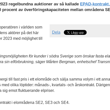
023 regelbundna auktioner av så kallade
EPAD-kontrakt.
10 procent av överföringskapaciteten mellan områdena S
operatören i världen som
Dela
dens aktörer på det här
der 2023 med möjlighet till
ingsmöjligheten för kunder i södra Sverige som önskar fasta ela
säkra sin elförbrukning, säger Mårten Bergman, enhetschef Trans
nergi till fast pris i ett elområde och sälja samma volym i ett anna
s med olika löptider: månads-, kvartals- och årskontrakt. Därig
a sig emot fluktuerande elpriser.
ontrakt i elområdena SE2, SE3 och SE4.