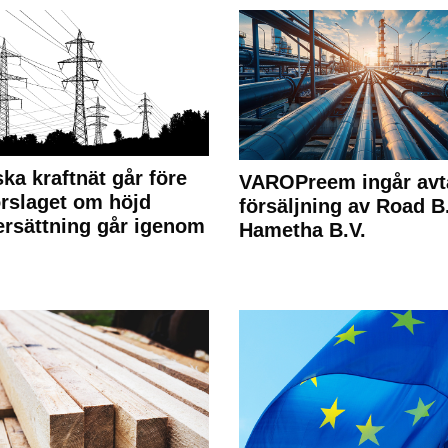
ka kraftnät går före
VAROPreem ingår avt
rslaget om höjd
försäljning av Road B.V
rsättning går igenom
Hametha B.V.