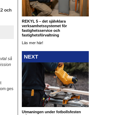
E2 och
REKYL 5 – det självklara
verksamhetssystemet för
fastighetsservice och
fastighetsförvaltning
Läs mer här!
NEXT
vtal så
mission
t
enom ges
Utmaningen under fotbollsfesten