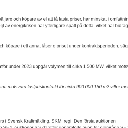
ljare och köpare av el att få fasta priser, har minskat i omfattni
av energikrisen har ytterligare spätt på detta, vilket har bidragit
och köpare i ett annat låser elpriset under kontraktsperioden, säg
ör under 2023 uppgår volymen till cirka 1 500 MW, vilket mots
a motsvara fastpriskontrakt för cirka 900 000 150 m2 villor me
s i Svensk Kraftmäkling, SKM, regi. Den första auktionen
h SE4. Auktioner har därefter genomförts även för elområde SE