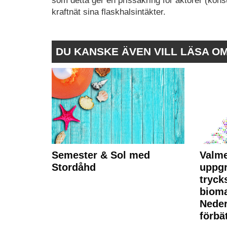
som detta ger en prissäkring för aktörer (ko
kraftnät sina flaskhalsintäkter.
DU KANSKE ÄVEN VILL LÄSA O
Semester & Sol med
Valme
Stordåhd
uppgr
tryck
bioma
Neder
förbät