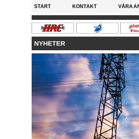
START
KONTAKT
VÅRA A
NYHETER