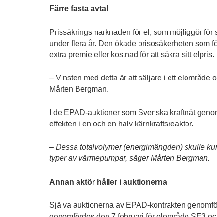
Färre fasta avtal
Prissäkringsmarknaden för el, som möjliggör för sä
under flera år. Den ökade prisosäkerheten som följt 
extra premie eller kostnad för att säkra sitt elpris.
– Vinsten med detta är att säljare i ett elområde 
Mårten Bergman.
I de EPAD-auktioner som Svenska kraftnät genomf
effekten i en och en halv kärnkraftsreaktor.
– Dessa totalvolymer (energimängden) skulle kunn
typer av värmepumpar, säger Mårten Bergman.
Annan aktör håller i auktionerna
Själva auktionerna av EPAD-kontrakten genomför
genomfördes den 7 februari för elområde SE3 oc