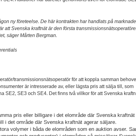
någon ny företeelse. De här kontrakten har handlats på marknad
 är att Svenska kraftnät är den första transmissionsnätsoperatöre
ttet, säger Mårten Bergman.
erentials
eratör/transmissionsnätsoperatör för att koppla samman behovet
nsumenter är intresserade av, eller lägsta pris att sälja till, som
na SE2, SE3 och SE4. Det finns två villkor för att Svenska kraftn
mma pris eller billigare i det elområde där Svenska kraftnät
ill i det område där Svenska kraftnät agerar säljare.
 stora volymer i båda de elområden som en auktion avser. Sa