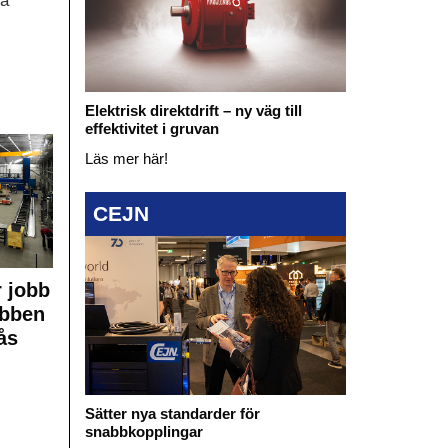
ka
Elektrisk direktdrift – ny väg till
effektivitet i gruvan
Läs mer här!
CEJN
 jobb
obben
ås
Sätter nya standarder för
snabbkopplingar