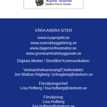
VÅRA ANDRA SITER
www.nyaprojekt.se
www.svenskbyggtidning.se
www.dagensinfrastruktur.se.
www.grontsamhallsbyggande.se
Digitala Medier / Stordåhd Kommunikation:
Verksamhetsansvarig/Chefredaktör:
Jon Mattias Högberg /
jmhogberg@storkom.se
Försäljningschef:
Lisa Hofberg /
lisa.hofberg@storkom.se
Försäljning:
Lisa Hofberg
lisa.hofberg@storkom.se