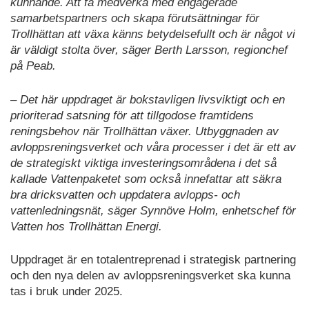
kunnande. Att få medverka med engagerade
samarbetspartners och skapa förutsättningar för
Trollhättan att växa känns betydelsefullt och är något vi
är väldigt stolta över, säger Berth Larsson, regionchef
på Peab.
– Det här uppdraget är bokstavligen livsviktigt och en
prioriterad satsning för att tillgodose framtidens
reningsbehov när Trollhättan växer. Utbyggnaden av
avloppsreningsverket och våra processer i det är ett av
de strategiskt viktiga investeringsområdena i det så
kallade Vattenpaketet som också innefattar att säkra
bra dricksvatten och uppdatera avlopps- och
vattenledningsnät, säger Synnöve Holm, enhetschef för
Vatten hos Trollhättan Energi.
Uppdraget är en totalentreprenad i strategisk partnering
och den nya delen av avloppsreningsverket ska kunna
tas i bruk under 2025.