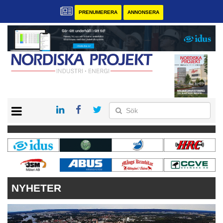
PRENUMERERA
ANNONSERA
START
KONTAKT
VÅRA ANDRA MAGASIN
PRENUMERERA
ANNONSERA
NYHETER