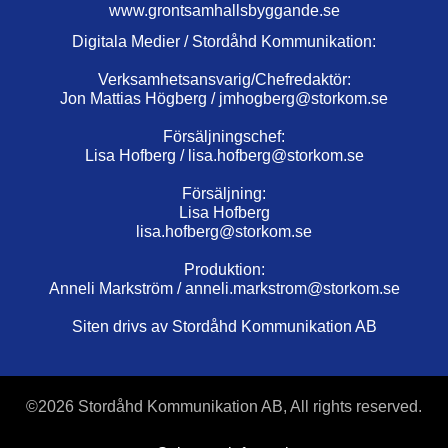
www.grontsamhallsbyggande.se
Digitala Medier / Stordåhd Kommunikation:
Verksamhetsansvarig/Chefredaktör:
Jon Mattias Högberg /
jmhogberg@storkom.se
Försäljningschef:
Lisa Hofberg /
lisa.hofberg@storkom.se
Försäljning:
Lisa Hofberg
lisa.hofberg@storkom.se
Produktion:
Anneli Markström /
anneli.markstrom@storkom.se
Siten drivs av Stordåhd Kommunikation AB
©
2026 Stordåhd Kommunikation AB, All rights reserved.