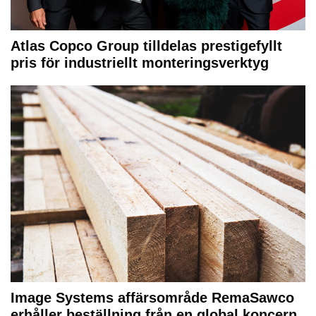
Atlas Copco Group tilldelas prestigefyllt
pris för industriellt monteringsverktyg
Image Systems affärsområde RemaSawco
erhåller beställning från en global koncern