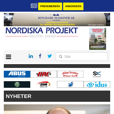
PRENUMERERA
ANNONSERA
START
KONTAKT
VÅRA ANDRA MAGASIN
PRENUMERERA
ANNONSERA
NYHETER