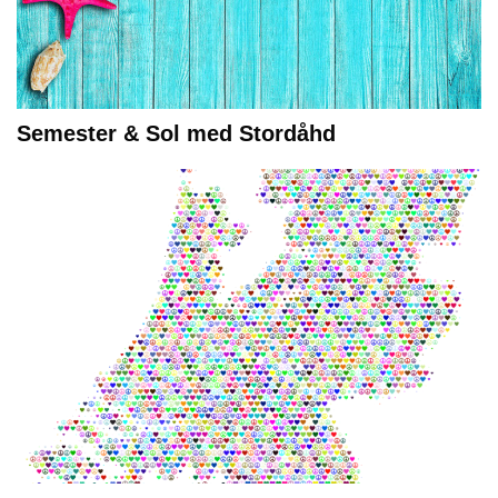
Semester & Sol med Stordåhd