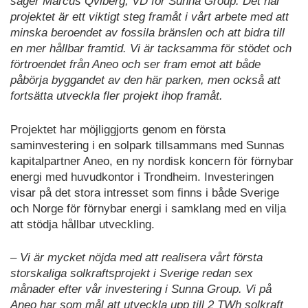
säger Marcus Qviberg, VD för Sunna Group. Det här
projektet är ett viktigt steg framåt i vårt arbete med att
minska beroendet av fossila bränslen och att bidra till
en mer hållbar framtid. Vi är tacksamma för stödet och
förtroendet från Aneo och ser fram emot att både
påbörja byggandet av den här parken, men också att
fortsätta utveckla fler projekt ihop framåt.
Projektet har möjliggjorts genom en första
saminvestering i en solpark tillsammans med Sunnas
kapitalpartner Aneo, en ny nordisk koncern för förnybar
energi med huvudkontor i Trondheim. Investeringen
visar på det stora intresset som finns i både Sverige
och Norge för förnybar energi i samklang med en vilja
att stödja hållbar utveckling.
– Vi är mycket nöjda med att realisera vårt första
storskaliga solkraftsprojekt i Sverige redan sex
månader efter vår investering i Sunna Group. Vi på
Aneo har som mål att utveckla upp till 2 TWh solkraft