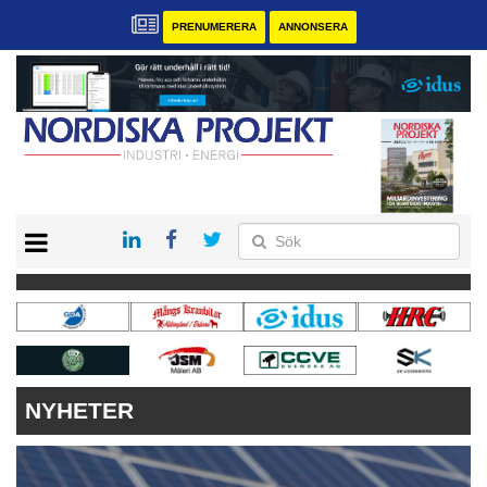
PRENUMERERA
ANNONSERA
START
KONTAKT
VÅRA ANDRA MAGASIN
PRENUMERERA
ANNONSERA
NYHETER