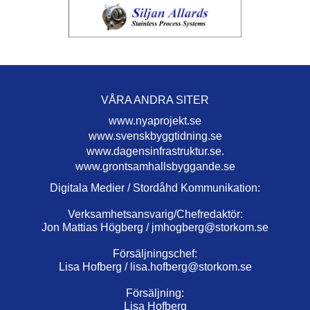
VÅRA ANDRA SITER
www.nyaprojekt.se
www.svenskbyggtidning.se
www.dagensinfrastruktur.se.
www.grontsamhallsbyggande.se
Digitala Medier / Stordåhd Kommunikation:
Verksamhetsansvarig/Chefredaktör:
Jon Mattias Högberg /
jmhogberg@storkom.se
Försäljningschef:
Lisa Hofberg /
lisa.hofberg@storkom.se
Försäljning:
Lisa Hofberg