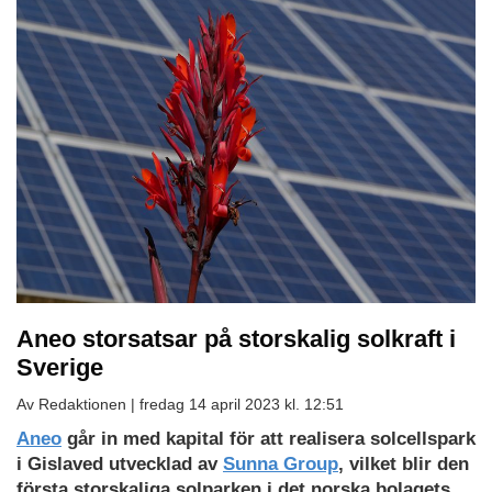
Aneo storsatsar på storskalig solkraft i
Sverige
Av Redaktionen |
fredag 14 april 2023 kl. 12:51
Aneo
går in med kapital för att realisera solcellspark
i Gislaved utvecklad av
Sunna Group
, vilket blir den
första storskaliga solparken i det norska bolagets