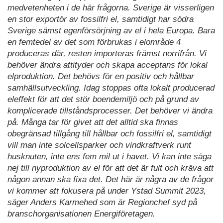
medvetenheten i de här frågorna. Sverige är visserligen
en stor exportör av fossilfri el, samtidigt har södra
Sverige sämst egenförsörjning av el i hela Europa. Bara
en femtedel av det som förbrukas i elområde 4
produceras där, resten importeras främst norrifrån. Vi
behöver ändra attityder och skapa acceptans för lokal
elproduktion. Det behövs för en positiv och hållbar
samhällsutveckling. Idag stoppas ofta lokalt producerad
eleffekt för att det stör boendemiljö och på grund av
komplicerade tillståndsprocesser. Det behöver vi ändra
på. Många tar för givet att det alltid ska finnas
obegränsad tillgång till hållbar och fossilfri el, samtidigt
vill man inte solcellsparker och vindkraftverk runt
husknuten, inte ens fem mil ut i havet. Vi kan inte säga
nej till nyproduktion av el för att det är fult och kräva att
någon annan ska fixa det. Det här är några av de frågor
vi kommer att fokusera på under Ystad Summit 2023,
säger Anders Karmehed som är Regionchef syd på
branschorganisationen Energiföretagen.