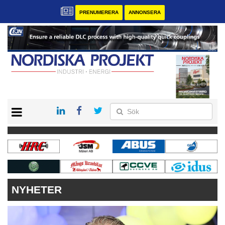
PRENUMERERA
ANNONSERA
START
KONTAKT
VÅRA ANDRA MAGASIN
PRENUMERERA
ANNONSERA
NYHETER