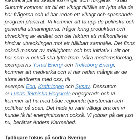
fokusera på att skapa lösningar som fungerar. Ystad
Summit kommer att bli ett viktigt tillfälle att lyfta alla de
här frågorna och vi har redan ett viktigt och spännande
program planerat. Vi kommer att ta upp de politiska och
generella utmaningarna, frågor kring produktion och
utveckling av elnätet och det faktum att målkonflikter
hindrar utvecklingen mot ett hållbart samhälle. Det finns
också massor av möjligheter och bra initiativ i allt det
här som vi också ska lyfta fram. Våra medlemsföretag,
exempelvis
Ystad Energi
och
Trelleborg Energi
,
kommer att medverka och vi har redan många av de
stora aktörerna med oss, till
exempel
Eon
,
Kraftringen
och
Sysav
. Dessutom
är
Lunds Tekniska Högskola
engagerade och vi
kommer att ha med både regionala tjänstemän och
politiker på scen. Det hade ju varit väldigt bra om vi
kunde få hit energiminstern också. Vi jobbar på det just
nu, berättar Anders Karmehed.
Tydligare fokus på södra Sverige