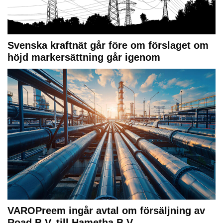
Svenska kraftnät går före om förslaget om
höjd markersättning går igenom
VAROPreem ingår avtal om försäljning av
Road B.V. till Hametha B.V.