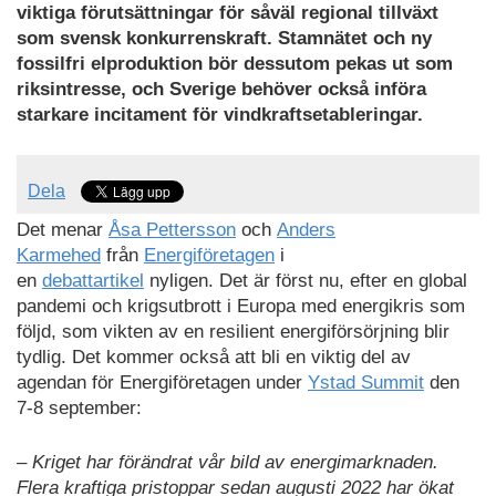
PDF
viktiga förutsättningar för såväl regional tillväxt
som svensk konkurrenskraft. Stamnätet och ny
fossilfri elproduktion bör dessutom pekas ut som
riksintresse, och Sverige behöver också införa
starkare incitament för vindkraftsetableringar.
Dela
Det menar
Åsa Pettersson
och
Anders
Karmehed
från
Energiföretagen
i
en
debattartikel
nyligen. Det är först nu, efter en global
pandemi och krigsutbrott i Europa med energikris som
följd, som vikten av en resilient energiförsörjning blir
tydlig. Det kommer också att bli en viktig del av
agendan för Energiföretagen under
Ystad Summit
den
7-8 september:
– Kriget har förändrat vår bild av energimarknaden.
Flera kraftiga pristoppar sedan augusti 2022 har ökat