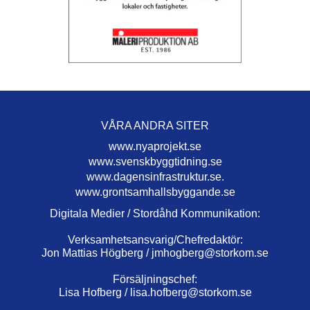
VÅRA ANDRA SITER
www.nyaprojekt.se
www.svenskbyggtidning.se
www.dagensinfrastruktur.se.
www.grontsamhallsbyggande.se
Digitala Medier / Stordåhd Kommunikation:
Verksamhetsansvarig/Chefredaktör:
Jon Mattias Högberg /
jmhogberg@storkom.se
Försäljningschef:
Lisa Hofberg /
lisa.hofberg@storkom.se