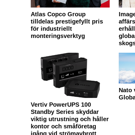
Atlas Copco Group
Imag
tilldelas prestigefyllt pris
affä
för industriellt
erhål
monteringsverktyg
globa
skogs
Nato 
Glob
Vertiv PowerUPS 100
Standby Series skyddar
viktig utrustning och håller
kontor och småföretag
igång vid strömavbrott