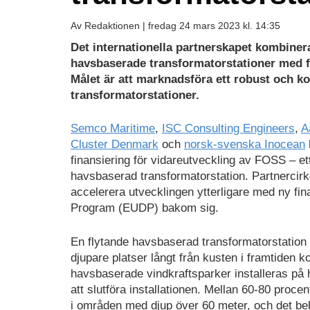
Av Redaktionen |
fredag 24 mars 2023 kl. 14:35
Det internationella partnerskapet kombiner
havsbaserade transformatorstationer med f
Målet är att marknadsföra ett robust och k
transformatorstationer.
Semco Maritime
,
ISC Consulting Engineers
,
A
Cluster Denmark
och
norsk-svenska Inocean
finansiering för vidareutveckling av FOSS – et
havsbaserad transformatorstation. Partnercirke
accelerera utvecklingen ytterligare med ny f
Program (EUDP) bakom sig.
En flytande havsbaserad transformatorstation
djupare platser långt från kusten i framtiden k
havsbaserade vindkraftsparker installeras på 
att slutföra installationen. Mellan 60-80 procen
i områden med djup över 60 meter, och det behö