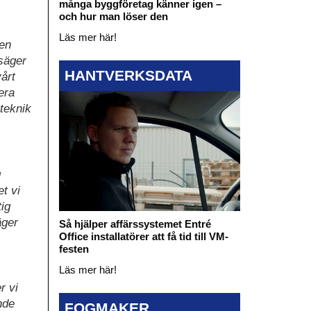
många byggföretag känner igen –
och hur man löser den
Läs mer här!
en
 säger
HANTVERKSDATA
årt
era
teknik
g
t vi
tig
äger
Så hjälper affärssystemet Entré
Office installatörer att få tid till VM-
festen
Läs mer här!
r vi
nde
FOGMAKER