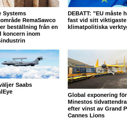
e Systems
DEBATT: ”EU måste h
rsområde RemaSawco
fast vid sitt viktigaste
ler beställning från en
klimatpolitiska verkty
l koncern inom
industrin
väljer Saabs
alEye
Global exponering för
Minestos tidvattendra
efter vinst av Grand P
Cannes Lions