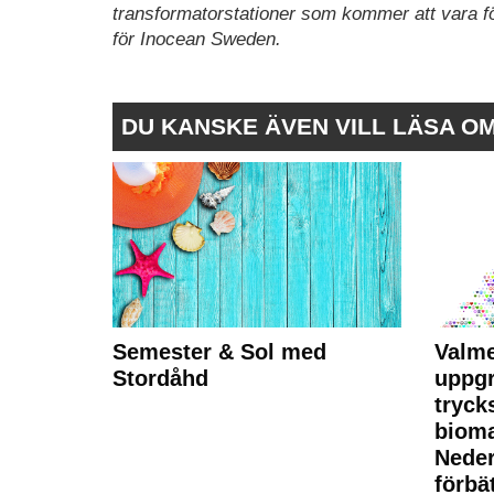
transformatorstationer som kommer att vara fö
för Inocean Sweden.
DU KANSKE ÄVEN VILL LÄSA O
Semester & Sol med
Valme
Stordåhd
uppgr
tryck
bioma
Neder
förbät