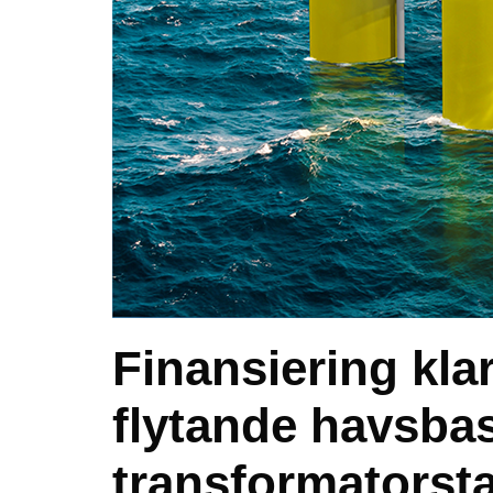
Finansiering klar
flytande havsba
transformatorsta