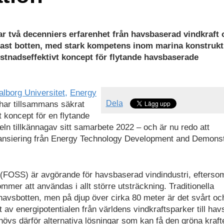
ar två decenniers erfarenhet från havsbaserad vindkraft 
ast botten, med stark kompetens inom marina konstrukt
ostnadseffektivt koncept för flytande havsbaserade
alborg Universitet,
Energy
Dela
har tillsammans säkrat
t koncept för en flytande
ln tillkännagav sitt samarbete 2022 – och är nu redo att
inansiering från Energy Technology Development and Demonst
 (FOSS) är avgörande för havsbaserad vindindustri, efterso
ommer att användas i allt större utsträckning. Traditionella
havsbotten, men på djup över cirka 80 meter är det svårt oc
t av energipotentialen från världens vindkraftsparker till hav
vs därför alternativa lösningar som kan få den gröna kraften