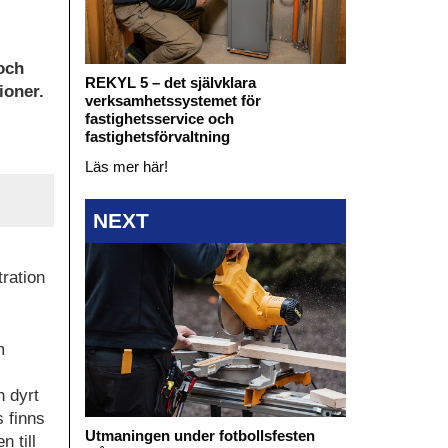
och
REKYL 5 – det självklara
ioner.
verksamhetssystemet för
fastighetsservice och
fastighetsförvaltning
Läs mer här!
NEXT
ration
m
h dyrt
s finns
Utmaningen under fotbollsfesten
 till