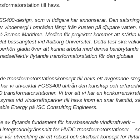
sformatorstation till havs.
400-design, som vi tidigare har annonserat. Den satsning
av vindenergi i områden långt från kusten på djupare vatten,
på Semco Maritime. Medlen för projektet kommer att stärka v
at bassängtest vid Aalborg Universitet. Detta test ska valid
r oerhört glada över att kunna arbeta med denna banbrytande 
adseffektiv flytande transformatorstation för den globala
ytande transformatorstationskoncept till havs ett avgörande ste
ar vi utvecklat FOSS400 utifrån den kunskap och erfarenhe
ransformatorstationer. Vi tror att vi har en konkurrenskraf
synas vid vindkraftsparker till havs inom en snar framtid, s
able Energy på ISC Consulting Engineers.
ie av flytande fundament för havsbaserade vindkraftverk –
 integration/gränssnitt för HVDC transformatorstationer – se
 vår utveckling av ett robust och skalbart koncept för flyta