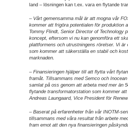
land – lösningen kan t.ex. vara en flytande tran
– Vårt gemensamma mål är att mogna vår FOSS
kommer att frigöra potentialen för produktion 
Tommy Flindt, Senior Director of Technology 
koncept, eftersom vi nu kan genomföra ett skal
plattformens och utrustningens rörelser. Vi ä
som kommer att säkerställa en stabil och kostn
marknaden.
– Finansieringen hjälper till att flytta vårt fl
framåt. Tillsammans med Semco och Inocean h
samlat på oss genom att arbeta med mer än 50 t
flytande transformatorstation som kommer att 
Andreas Laungaard, Vice President för Renew
– Baserat på erfarenheter från vår INOTM-ser
tillsammans med våra resultat från arbete med
fram emot att den nya finansieringen påskyndar