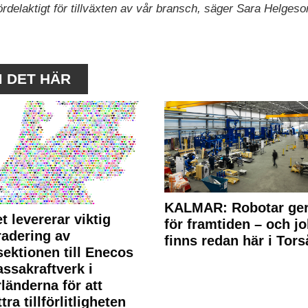
rdelaktigt för tillväxten av vår bransch, säger Sara Helges
M DET HÄR
KALMAR: Robotar ger
t levererar viktig
för framtiden – och j
adering av
finns redan här i Tors
sektionen till Enecos
ssakraftverk i
länderna för att
tra tillförlitligheten