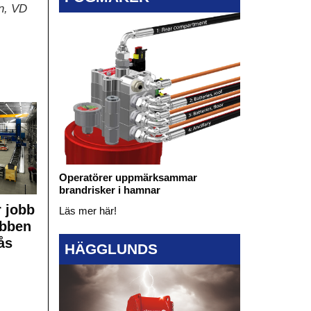
on, VD
Operatörer uppmärksammar
brandrisker i hamnar
 jobb
Läs mer här!
obben
ås
HÄGGLUNDS