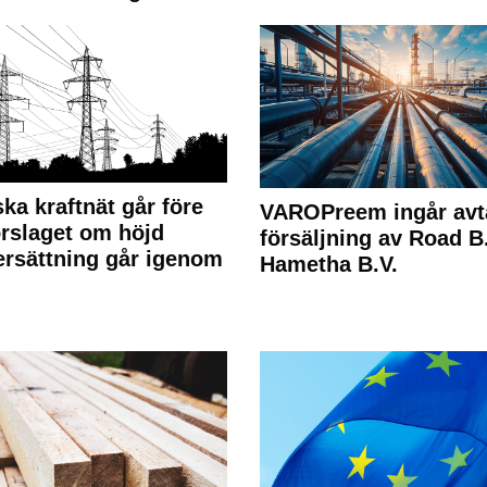
ka kraftnät går före
VAROPreem ingår avt
rslaget om höjd
försäljning av Road B.V
rsättning går igenom
Hametha B.V.