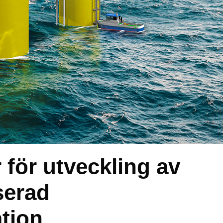
 för utveckling av
serad
tion