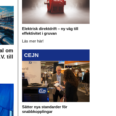
Elektrisk direktdrift – ny väg till
effektivitet i gruvan
Läs mer här!
al om
CEJN
. till
Sätter nya standarder för
snabbkopplingar