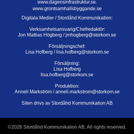
www.dagensinfrastruktur.se.
www.grontsamhallsbyggande.se
Digitala Medier / Stordåhd Kommunikation:
Verksamhetsansvarig/Chefredaktör:
Jon Mattias Högberg /
jmhogberg@storkom.se
Försäljningschef:
Lisa Hofberg /
lisa.hofberg@storkom.se
Försäljning:
Lisa Hofberg
lisa.hofberg@storkom.se
Produktion:
Anneli Markström /
anneli.markstrom@storkom.se
Siten drivs av Stordåhd Kommunikation AB
©
2026 Stordåhd Kommunikation AB, All rights reserved.