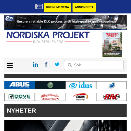
PRENUMERERA
ANNONSERA
START
KONTAKT
VÅRA ANDRA MAGASIN
PRENUMERERA
ANNONSERA
NYHETER