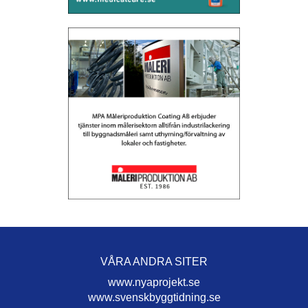
VÅRA ANDRA SITER
www.nyaprojekt.se
www.svenskbyggtidning.se