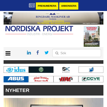
PRENUMERERA
ANNONSERA
START
KONTAKT
VÅRA ANDRA MAGASIN
PRENUMERERA
ANNONSERA
NYHETER