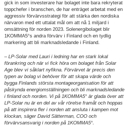
gick in som investerare har bolaget inte bara rekryterat
toppchefer i branschen, de har enträget arbetat med en
aggressiv förvärvsstrategi för att stärka den nordiska
närvaron med ett uttalat mål om att nå 1 miljard i
omsättning för norden 2023. Solenergibolaget blir
1KOMMA5°s andra förvärv i Finland och en tydlig
markering att bli marknadsledande i Finland.
– LP-Solar med Lauri i ledning har en stark lokal
förankring och när vi fick höra om bolaget från Solar
Age blev vi såklart nyfikna. Förvärvet är precis den
typen av bolag vi behöver för att skapa värde och
bygga Finlands största montageorganisation för att
påskynda energiomställningen och bli marknadsledande
i finland och norden. Vi på 1KOMMA5° är glada över att
LP-Solar nu är en del av vår rörelse framåt och hoppas
på att inspirera fler i norden att ansluta i kampen mot
klockan, säger David Sätterman, COO och
förvärvsansvarig i norden på 1KOMMA5°.