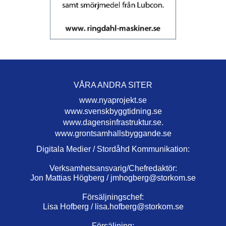
VÅRA ANDRA SITER
www.nyaprojekt.se
www.svenskbyggtidning.se
www.dagensinfrastruktur.se.
www.grontsamhallsbyggande.se
Digitala Medier / Stordåhd Kommunikation:
Verksamhetsansvarig/Chefredaktör:
Jon Mattias Högberg /
jmhogberg@storkom.se
Försäljningschef:
Lisa Hofberg /
lisa.hofberg@storkom.se
Försäljning: