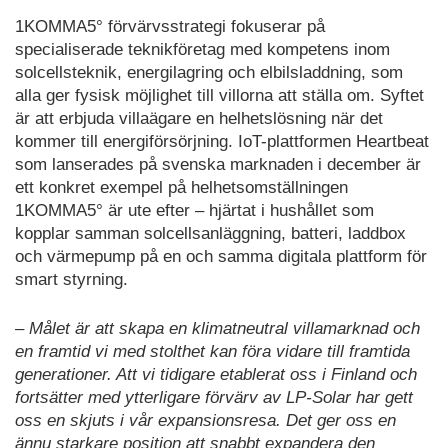
1KOMMA5° förvärvsstrategi fokuserar på
specialiserade teknikföretag med kompetens inom
solcellsteknik, energilagring och elbilsladdning, som
alla ger fysisk möjlighet till villorna att ställa om. Syftet
är att erbjuda villaägare en helhetslösning när det
kommer till energiförsörjning. IoT-plattformen Heartbeat
som lanserades på svenska marknaden i december är
ett konkret exempel på helhetsomställningen
1KOMMA5° är ute efter – hjärtat i hushållet som
kopplar samman solcellsanläggning, batteri, laddbox
och värmepump på en och samma digitala plattform för
smart styrning.
– Målet är att skapa en klimatneutral villamarknad och
en framtid vi med stolthet kan föra vidare till framtida
generationer. Att vi tidigare etablerat oss i Finland och
fortsätter med ytterligare förvärv av LP-Solar har gett
oss en skjuts i vår expansionsresa. Det ger oss en
ännu starkare position att snabbt expandera den