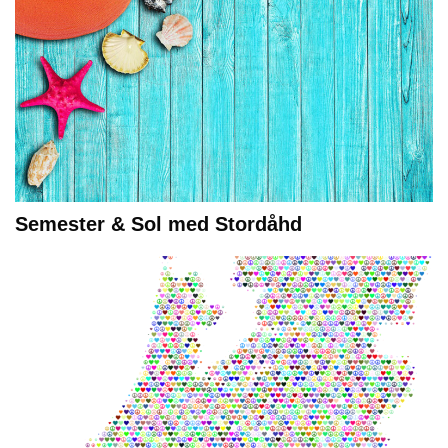
Semester & Sol med Stordåhd