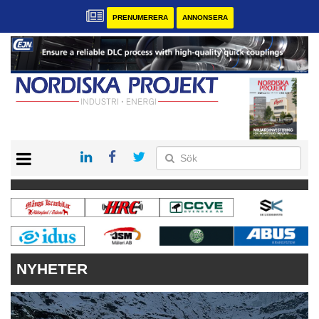
PRENUMERERA
ANNONSERA
START
KONTAKT
VÅRA ANDRA MAGASIN
PRENUMERERA
ANNONSERA
NYHETER