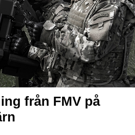
ning från FMV på
ärn