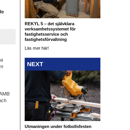
de
REKYL 5 – det självklara
verksamhetssystemet för
fastighetsservice och
fastighetsförvaltning
Läs mer här!
ga
NEXT
um
 AMB
och
Utmaningen under fotbollsfesten