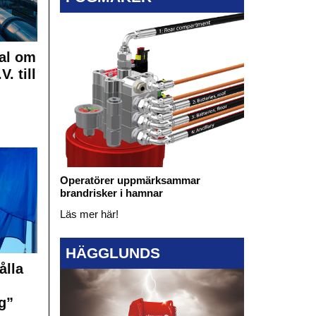
al om
. till
Operatörer uppmärksammar
brandrisker i hamnar
Läs mer här!
HÄGGLUNDS
ålla
g”