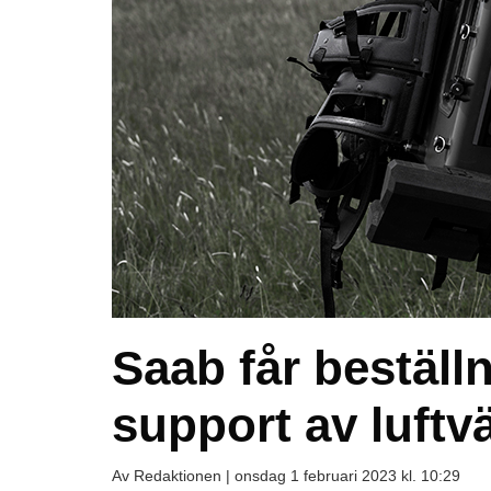
Saab får beställ
support av luftv
Av Redaktionen |
onsdag 1 februari 2023 kl. 10:29