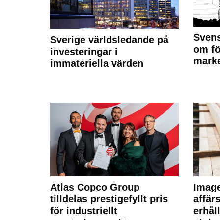
Svens
Sverige världsledande på
om fö
investeringar i
marke
immateriella värden
Atlas Copco Group
Imag
tilldelas prestigefyllt pris
affä
för industriellt
erhål