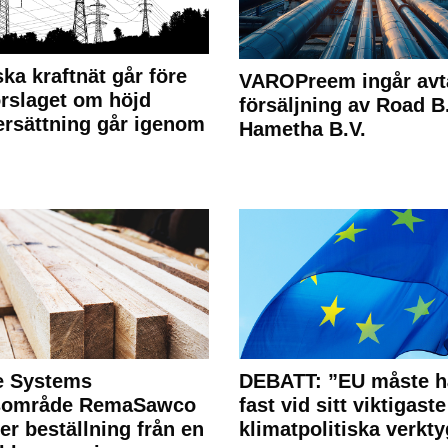
ka kraftnät går före
VAROPreem ingår avt
rslaget om höjd
försäljning av Road B.V
rsättning går igenom
Hametha B.V.
e Systems
DEBATT: ”EU måste h
rsområde RemaSawco
fast vid sitt viktigaste
ler beställning från en
klimatpolitiska verkty