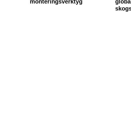
monteringsverktyg
globa
skogs