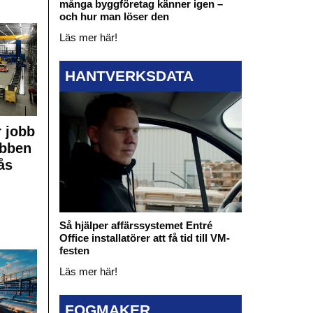
många byggföretag känner igen –
och hur man löser den
Läs mer här!
HANTVERKSDATA
 jobb
obben
ås
Så hjälper affärssystemet Entré
Office installatörer att få tid till VM-
festen
Läs mer här!
FOGMAKER