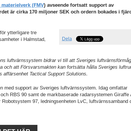
 materielverk (FMV
) avseende fortsatt support av
et är cirka 170 miljoner SEK och ordern bokades i fjär
r ytterligare tre
Dela
ksamheter i Halmstad,
 luftvärnssystem bidrar vi till att Sveriges luftvärnsförmå
ska och att Försvarsmakten kan fortsätta hålla Sveriges luftr
 affärsenhet Tactical Support Solutions.
en med support av Sveriges luftvärnssystem. Idag omfattar
0 och RBS 90 samt de markbaserade radarsystemen Giraffe
ör Robotsystem 97, ledningsenheten LvC, luftvärnssamband 