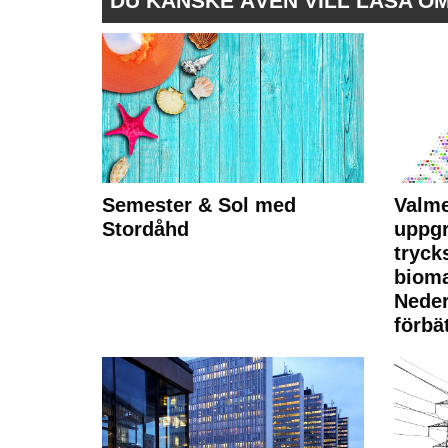
DU KANSKE ÄVEN VILL LÄSA O
Semester & Sol med
Valme
Stordåhd
uppgr
tryck
bioma
Neder
förbät