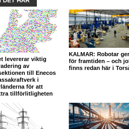
M DET HÄR
KALMAR: Robotar ger
t levererar viktig
för framtiden – och j
adering av
finns redan här i Tors
sektionen till Enecos
ssakraftverk i
länderna för att
tra tillförlitligheten