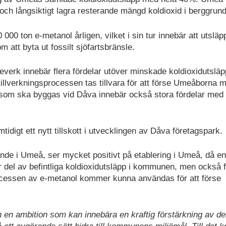
n och långsiktigt lagra resterande mängd koldioxid i berggrun
00 ton e-metanol årligen, vilket i sin tur innebär att utsläp
 att byta ut fossilt sjöfartsbränsle.
meverk innebär flera fördelar utöver minskade koldioxidutsläp
llverkningsprocessen tas tillvara för att förse Umeåborna 
l som ska byggas vid Dåva innebär också stora fördelar med
idigt ett nytt tillskott i utvecklingen av Dåva företagspark.
de i Umeå, ser mycket positivt på etablering i Umeå, då en
or del av befintliga koldioxidutsläpp i kommunen, men också f
rocessen av e-metanol kommer kunna användas för att förse
h en ambition som kan innebära en kraftig förstärkning av d