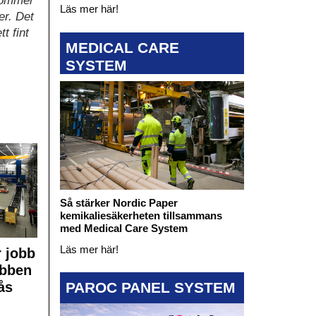
 kommer
Läs mer här!
er. Det
t fint
MEDICAL CARE
SYSTEM
Så stärker Nordic Paper
kemikaliesäkerheten tillsammans
med Medical Care System
Läs mer här!
 jobb
obben
ås
PAROC PANEL SYSTEM