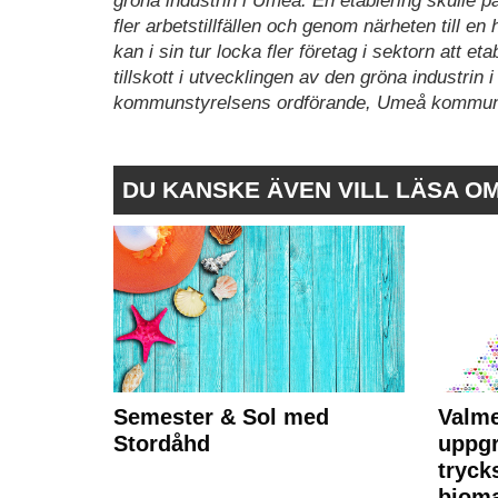
gröna industrin i Umeå. En etablering skulle p
fler arbetstillfällen och genom närheten till en
kan i sin tur locka fler företag i sektorn att e
tillskott i utvecklingen av den gröna industri
kommunstyrelsens ordförande, Umeå kommu
DU KANSKE ÄVEN VILL LÄSA O
Semester & Sol med
Valme
Stordåhd
uppgr
tryck
bioma