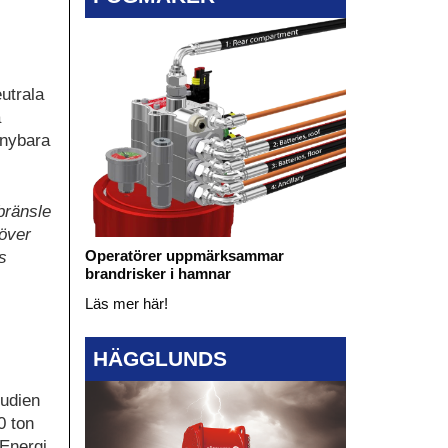
utrala
a
rnybara
bränsle
 över
Operatörer uppmärksammar
s
brandrisker i hamnar
Läs mer här!
HÄGGLUNDS
tudien
0 ton
Energi