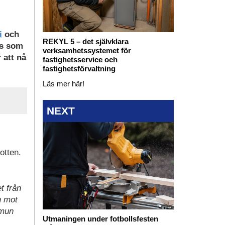
i
och
REKYL 5 – det självklara
as som
verksamhetssystemet för
 att nå
fastighetsservice och
fastighetsförvaltning
Läs mer här!
NEXT
otten.
t från
n mot
mmun
Utmaningen under fotbollsfesten