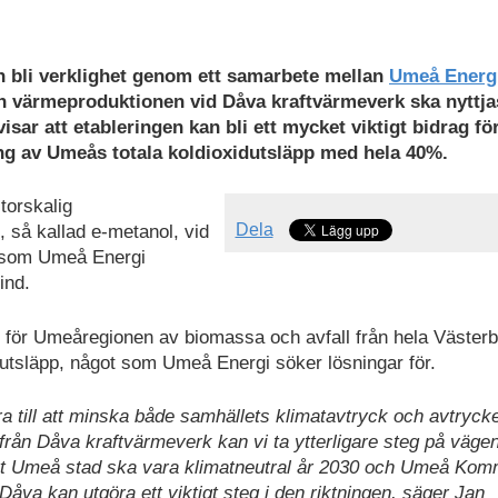
an bli verklighet genom ett samarbete mellan
Umeå Energ
och värmeproduktionen vid Dåva kraftvärmeverk ska nyttj
isar att etableringen kan bli ett mycket viktigt bidrag för
 av Umeås totala koldioxidutsläpp med hela 40%.
storskalig
Dela
, så kallad e-metanol, vid
e som Umeå Energi
ind.
för Umeåregionen av biomassa och avfall från hela Västerb
utsläpp, något som Umeå Energi söker lösningar för.
dra till att minska både samhällets klimatavtryck och avtrycke
från Dåva kraftvärmeverk kan vi ta ytterligare steg på väge
att Umeå stad ska vara klimatneutral år 2030 och Umeå Ko
Dåva kan utgöra ett viktigt steg i den riktningen, säger Jan