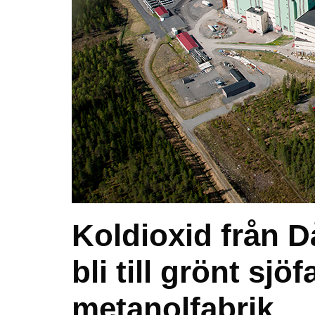
Koldioxid från 
bli till grönt sjö
metanolfabrik