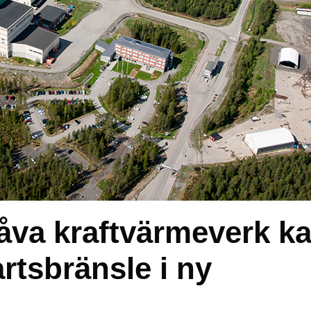
Dåva kraftvärmeverk k
fartsbränsle i ny