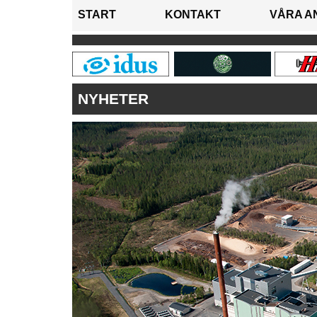
START
KONTAKT
VÅRA A
NYHETER