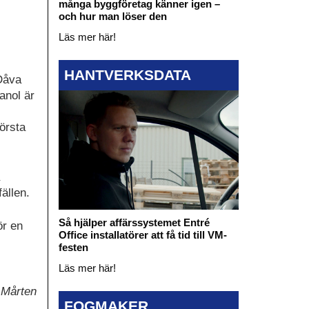
många byggföretag känner igen –
och hur man löser den
Läs mer här!
HANTVERKSDATA
 Dåva
anol är
första
ällen.
Så hjälper affärssystemet Entré
ör en
Office installatörer att få tid till VM-
festen
Läs mer här!
 Mårten
FOGMAKER