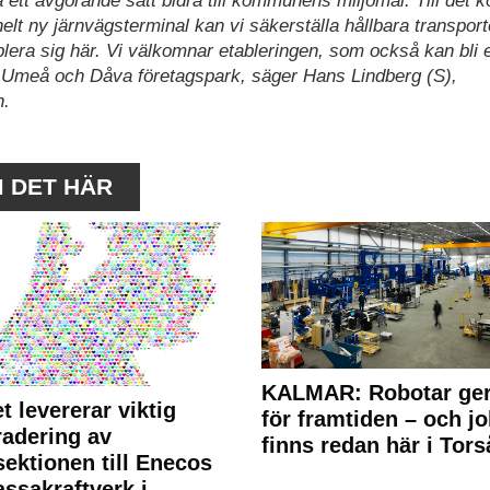
å ett avgörande sätt bidra till kommunens miljömål. Till det
 helt ny järnvägsterminal kan vi säkerställa hållbara transport
tablera sig här. Vi välkomnar etableringen, som också kan bli et
n i Umeå och Dåva företagspark, säger Hans Lindberg (S),
n.
M DET HÄR
KALMAR: Robotar ger
t levererar viktig
för framtiden – och j
adering av
finns redan här i Tors
sektionen till Enecos
ssakraftverk i