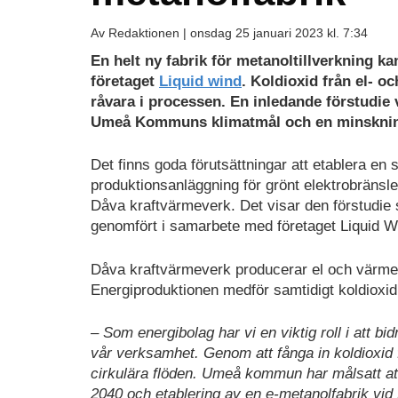
Av Redaktionen |
onsdag 25 januari 2023 kl. 7:34
En helt ny fabrik för metanoltillverkning k
företaget
Liquid wind
. Koldioxid från el- 
råvara i processen. En inledande förstudie v
Umeå Kommuns klimatmål och en minskning
Det finns goda förutsättningar att etablera en 
produktionsanläggning för grönt elektrobränsle
Dåva kraftvärmeverk. Det visar den förstudi
genomfört i samarbete med företaget Liquid W
Dåva kraftvärmeverk producerar el och värme 
Energiproduktionen medför samtidigt koldioxid
– Som energibolag har vi en viktig roll i att bi
vår verksamhet. Genom att fånga in koldioxid 
cirkulära flöden. Umeå kommun har målsatt 
2040 och etablering av en e-metanolfabrik vid 