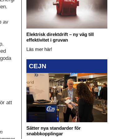
den.
p av
Elektrisk direktdrift – ny väg till
effektivitet i gruvan
p.
Läs mer här!
med
 goda
CEJN
ör att
Sätter nya standarder för
en
snabbkopplingar