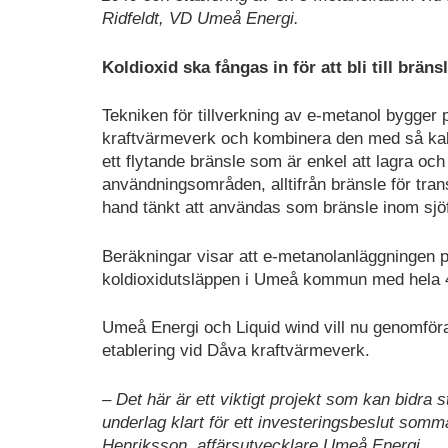
Ridfeldt, VD Umeå Energi.
Koldioxid ska fångas in för att bli till bräns
Tekniken för tillverkning av e-metanol bygger 
kraftvärmeverk och kombinera den med så kalla
ett flytande bränsle som är enkel att lagra och
användningsområden, alltifrån bränsle för trans
hand tänkt att användas som bränsle inom sjöf
Beräkningar visar att e-metanolanläggningen på 
koldioxidutsläppen i Umeå kommun med hela 40
Umeå Energi och Liquid wind vill nu genomföra
etablering vid Dåva kraftvärmeverk.
– Det här är ett viktigt projekt som kan bidra 
underlag klart för ett investeringsbeslut som
Henriksson, affärsutvecklare Umeå Energi.