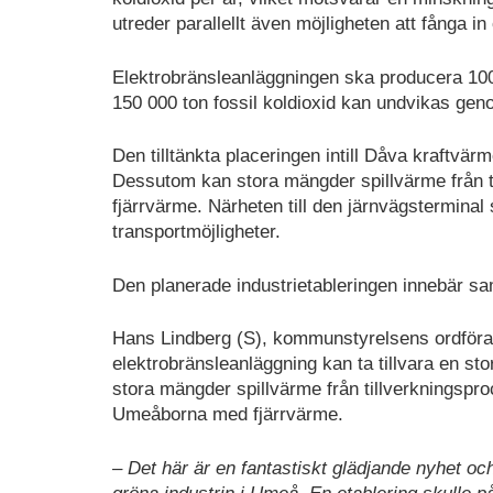
utreder parallellt även möjligheten att fånga i
Elektrobränsleanläggningen ska producera 100 0
150 000 ton fossil koldioxid kan undvikas genom
Den tilltänkta placeringen intill Dåva kraftvär
Dessutom kan stora mängder spillvärme från ti
fjärrvärme. Närheten till den järnvägstermina
transportmöjligheter.
Den planerade industrietableringen innebär samt
Hans Lindberg (S), kommunstyrelsens ordföran
elektrobränsleanläggning kan ta tillvara en st
stora mängder spillvärme från tillverkningsp
Umeåborna med fjärrvärme.
– Det här är en fantastiskt glädjande nyhet oc