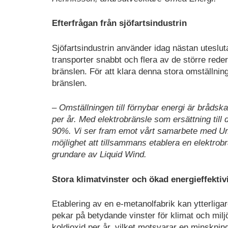
Efterfrågan från sjöfartsindustrin
Sjöfartsindustrin använder idag nästan uteslut
transporter snabbt och flera av de större reder
bränslen. För att klara denna stora omställnin
bränslen.
– Omställningen till förnybar energi är brådska
per år. Med elektrobränsle som ersättning til
90%.
Vi ser fram emot vårt samarbete med Um
möjlighet att tillsammans etablera en elektro
grundare av Liquid Wind.
Stora klimatvinster och ökad energieffektivi
Etablering av en e-metanolfabrik kan ytterliga
pekar på betydande vinster för klimat och milj
koldioxid per år, vilket motsvarar en minskn