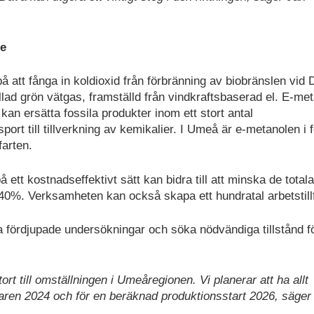
le
på att fånga in koldioxid från förbränning av biobränslen vid
d grön vätgas, framställd från vindkraftsbaserad el. E-met
 kan ersätta fossila produkter inom ett stort antal
port till tillverkning av kemikalier. I Umeå är e-metanolen i 
arten.
ett kostnadseffektivt sätt kan bidra till att minska de totala
%. Verksamheten kan också skapa ett hundratal arbetstillf
 fördjupade undersökningar och söka nödvändiga tillstånd f
stort till omställningen i Umeåregionen.
Vi planerar att ha allt
maren 2024 och för en beräknad produktionsstart 2026, säger