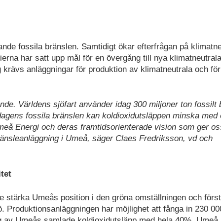
ande fossila bränslen. Samtidigt ökar efterfrågan på klimatne
ierna har satt upp mål för en övergång till nya klimatneutral
g krävs anläggningar för produktion av klimatneutrala och fö
nde. Världens sjöfart använder idag 300 miljoner ton fossilt 
l dagens fossila bränslen kan koldioxidutsläppen minska med
eå Energi och deras framtidsorienterade vision som ger os
bränsleanläggning i Umeå,
säger Claes Fredriksson, vd och
tet
re stärka Umeås position i den gröna omställningen och förs
ö. Produktionsanläggningen har möjlighet att fånga in 230 00
ing av Umeås samlade koldioxidutsläpp med hela 40%. Umeå 