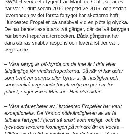
SWATH-servicefartygen från Maritime Craft Services
har varit i drift sedan 2016 respektive 2019, och sedan
leveransen av det första fartyget har skottarna haft
Hundested Propeller på snabbval vid en plötslig olycka.
De har behövt assistans två gånger, där de två fartygen
har behövt reparera torrdockan. Båda gångerna har
danskarnas snabba respons och leveranstider varit
avgörande.
– Våra fartyg är off-hyrda om de inte är i drift eller
tillgängliga för vindkraftsparkerna. Så när vi har delar
som behöver servas eller bytas ut är hastighet och
servicenivå avgörande för att välja en partner för
jobbet, säger Ewan Manson. Han utvecklar:
– Våra erfarenheter av Hundested Propeller har varit
exceptionella. De förstod nödvändigheten av att få
tillbaka fartyget i tjänst så snart som möjligt, och de
lyckades leverera lösningen på mindre än en vecka –
hälften av den tid vi vanligtvis förväntar oss. Vi har