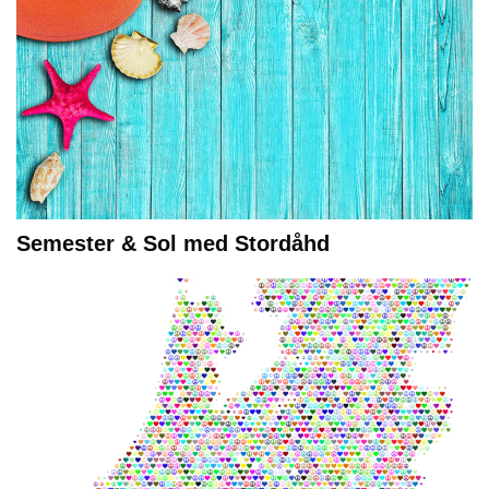
Semester & Sol med Stordåhd