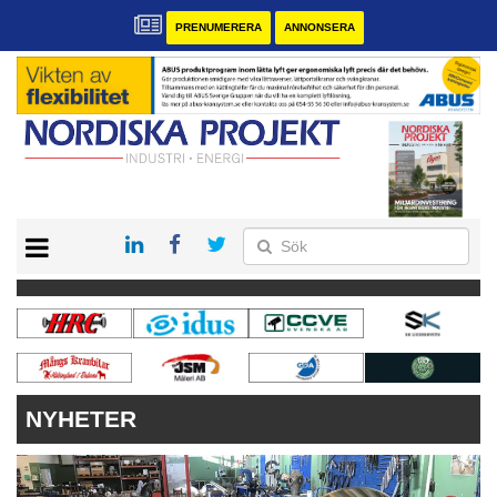
PRENUMERERA
ANNONSERA
START
KONTAKT
VÅRA ANDRA MAGASIN
PRENUMERERA
ANNONSERA
NYHETER