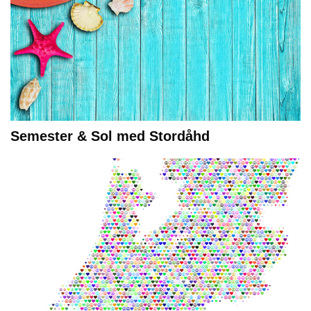
Semester & Sol med Stordåhd