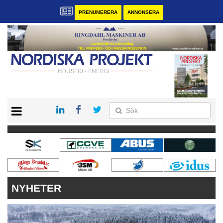
PRENUMERERA
ANNONSERA
START
KONTAKT
VÅRA ANDRA MAGASIN
PRENUMERERA
ANNONSERA
NYHETER