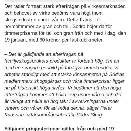
Det råder fortsatt stark efterfrågan på virkesmarknaden
och behovet av virke bedöms vara högt inom
skogsindustrin under våren. Detta främst för
normaltimmer av gran och tall. Södra höjer därför
timmerpriserna för tall och gran från och med i dag, den
19 januari, med 30 kronor per fastkubikmeter.
– Det är glädjande att efterfrågan på
familjeskogsbrukets produkter är fortsatt hög, om än
med en svagare prisbild på färdigvarumarknaden. Vi
arbetar ständigt med att stärka lönsamheten på Södras
medlemmars skogsgårdar och våra timmerpriser ligger
nu på historiskt höga nivåer. Vi bedömer att den höga
efterfrågan kommer att hålla i sig under våren och det
är viktigt att hålla en hög takt i avverkningarna under
vintern och våren för att möta denna, säger Peter
Karlsson, affärsområdeschef för Södra Skog.
Följande prisjusteringar gäller från och med 19