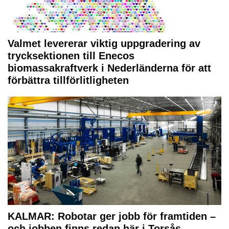
Valmet levererar viktig uppgradering av
trycksektionen till Enecos
biomassakraftverk i Nederländerna för att
förbättra tillförlitligheten
KALMAR: Robotar ger jobb för framtiden –
och jobben finns redan här i Torsås