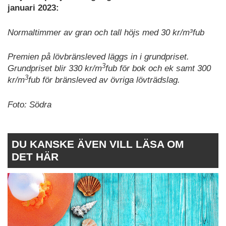
januari 2023:
Normaltimmer av gran och tall höjs med 30 kr/m³fub
Premien på lövbränsleved läggs in i grundpriset.
3
Grundpriset blir 330 kr/m
fub för bok och ek samt 300
3
kr/m
fub för bränsleved av övriga lövträdslag.
Foto: Södra
DU KANSKE ÄVEN VILL LÄSA OM
DET HÄR