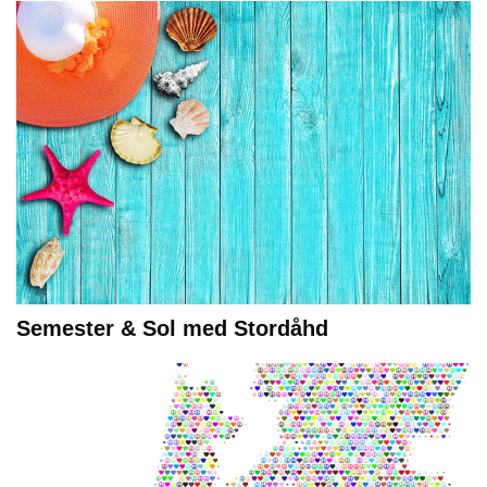
Semester & Sol med Stordåhd