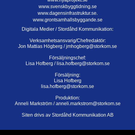
www.svenskbyggtidning.se
www.dagensinfrastruktur.se.
www.grontsamhallsbyggande.se
Digitala Medier / Stordåhd Kommunikation:
Verksamhetsansvarig/Chefredaktör:
Jon Mattias Högberg /
jmhogberg@storkom.se
Försäljningschef:
Lisa Hofberg /
lisa.hofberg@storkom.se
Försäljning:
Lisa Hofberg
lisa.hofberg@storkom.se
Produktion:
Anneli Markström /
anneli.markstrom@storkom.se
Siten drivs av Stordåhd Kommunikation AB