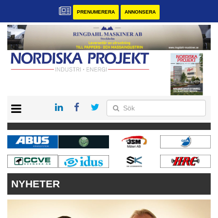
PRENUMERERA
ANNONSERA
START
KONTAKT
VÅRA ANDRA MAGASIN
PRENUMERERA
ANNONSERA
NYHETER