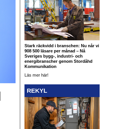
Stark räckvidd i branschen: Nu når vi
908 500 läsare per månad – Nå
Sveriges bygg-, industri- och
energibranscher genom Stordåhd
Kommunikation
Läs mer här!
REKYL
l