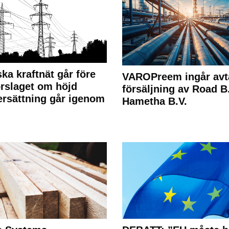
ka kraftnät går före
VAROPreem ingår avt
rslaget om höjd
försäljning av Road B.V
rsättning går igenom
Hametha B.V.