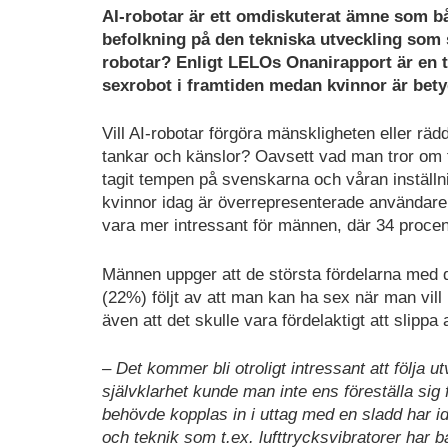
AI-robotar är ett omdiskuterat ämne som b
befolkning på den tekniska utveckling som sk
robotar? Enligt LELOs Onanirapport är en t
sexrobot i framtiden medan kvinnor är bety
Vill AI-robotar förgöra mänskligheten eller rä
tankar och känslor? Oavsett vad man tror om
tagit tempen på svenskarna och våran inställnin
kvinnor idag är överrepresenterade användare
vara mer intressant för männen, där 34 procent
Männen uppger att de största fördelarna med digi
(22%) följt av att man kan ha sex när man vi
även att det skulle vara fördelaktigt att slipp
– Det kommer bli otroligt intressant att följ
självklarhet kunde man inte ens föreställa sig
behövde kopplas in i uttag med en sladd har id
och teknik som t.ex. lufttrycksvibratorer har b