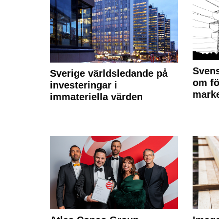
Svens
Sverige världsledande på
om fö
investeringar i
marke
immateriella värden