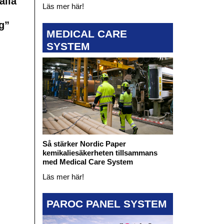
ålla
Läs mer här!
g”
MEDICAL CARE
SYSTEM
Så stärker Nordic Paper
kemikaliesäkerheten tillsammans
med Medical Care System
Läs mer här!
PAROC PANEL SYSTEM