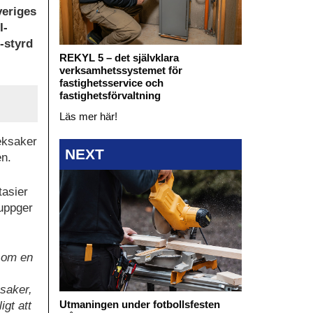
veriges
I-
-styrd
REKYL 5 – det självklara
verksamhetssystemet för
fastighetsservice och
fastighetsförvaltning
Läs mer här!
eksaker
NEXT
en.
tasier
 uppger
 som en
ksaker,
Utmaningen under fotbollsfesten
igt att