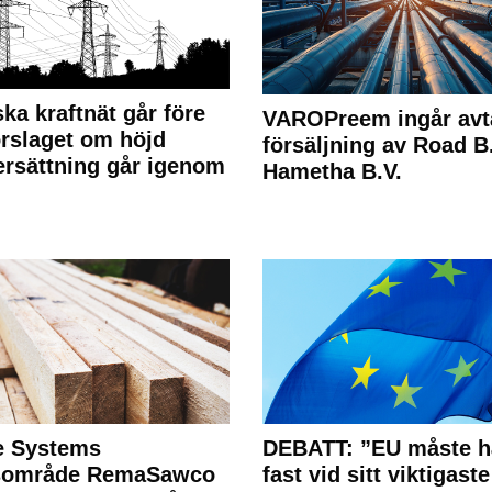
ka kraftnät går före
VAROPreem ingår avt
rslaget om höjd
försäljning av Road B.V
rsättning går igenom
Hametha B.V.
e Systems
DEBATT: ”EU måste h
rsområde RemaSawco
fast vid sitt viktigaste