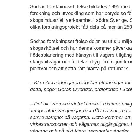
Södras forskningsstiftelse bildades 1995 med 
forskning och utveckling som har betydelse fö
skogsindustriell verksamhet i södra Sverige. 
olika forskningsprojekt fått dela på mer än 250 
Södras forskningsstiftelse delar nu ut sju miljo
skogsskötsel och hur denna kommer påverkas av
flödesplanering med hänsyn till vägars tillgä
skogsbilvägar och tilldelas drygt en miljon kr
plantval och att sätta rätt planta på rätt mark.
– Klimatförändringarna innebär utmaningar för f
detta, säger Göran Örlander, ordförande i Södr
– Det allt varmare vinterklimatet kommer enlig
o
Temperatursvängningar runt 0
C på vintern fö
sämre bärighet på vägarna. Detta kommer att s
virkestransporter och vägarnas tillgänglighet.
vägarna och på sikt lägre transportkostnader. 