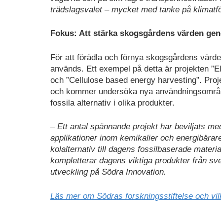
trädslagsvalet – mycket med tanke på klimatf
Fokus: Att stärka skogsgårdens värden ge
För att förädla och förnya skogsgårdens värd
används. Ett exempel på detta är projekten ”El
och ”Cellulose based energy harvesting”. Proje
och kommer undersöka nya användningsområden 
fossila alternativ i olika produkter.
– Ett antal spännande projekt har beviljats 
applikationer inom kemikalier och energibärare
kolalternativ till dagens fossilbaserade mate
kompletterar dagens viktiga produkter från sv
utveckling på Södra Innovation.
Läs mer om Södras forskningsstiftelse och vilk