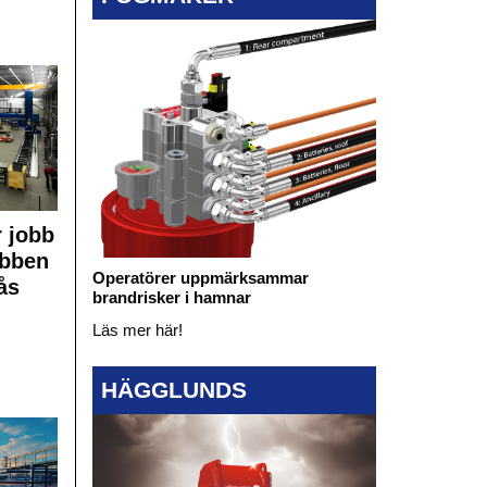
 jobb
obben
Operatörer uppmärksammar
ås
brandrisker i hamnar
Läs mer här!
HÄGGLUNDS