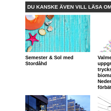
DU KANSKE ÄVEN VILL LÄSA O
Semester & Sol med
Valme
Stordåhd
uppgr
tryck
bioma
Neder
förbät