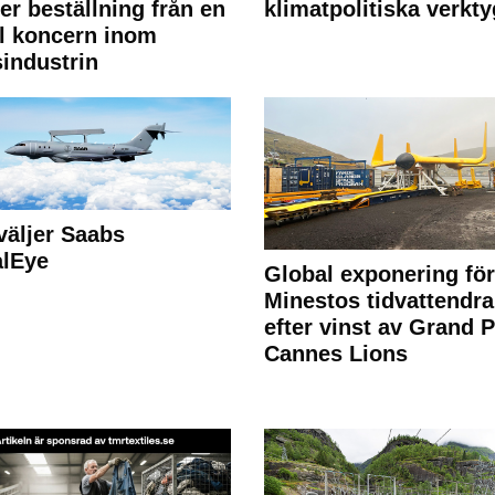
ler beställning från en
klimatpolitiska verkty
l koncern inom
industrin
väljer Saabs
alEye
Global exponering för
Minestos tidvattendra
efter vinst av Grand P
Cannes Lions