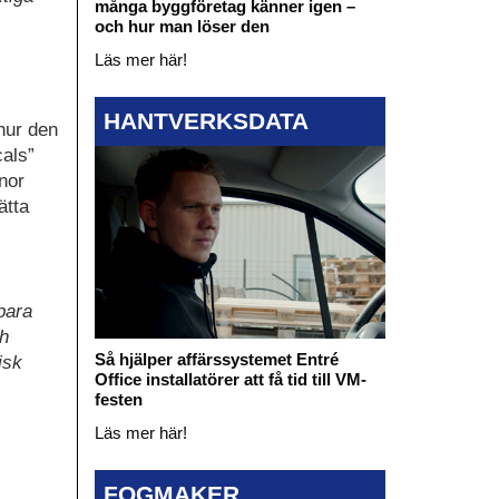
många byggföretag känner igen –
och hur man löser den
Läs mer här!
HANTVERKSDATA
hur den
cals”
nor
ätta
bara
ch
Så hjälper affärssystemet Entré
isk
Office installatörer att få tid till VM-
festen
Läs mer här!
FOGMAKER