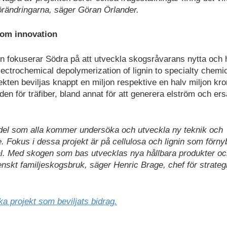
örändringarna, säger Göran Örlander.
nom innovation
en fokuserar Södra på att utveckla skogsråvarans nytta och 
ectrochemical depolymerization of lignin to specialty chemi
kten beviljas knappt en miljon respektive en halv miljon kro
för träfiber, bland annat för att generera elström och ers
medel som alla kommer undersöka och utveckla ny teknik och
. Fokus i dessa projekt är på cellulosa och lignin som förny
rial. Med skogen som bas utvecklas nya hållbara produkter o
enskt familjeskogsbruk, säger Henric Brage, chef för strateg
a projekt som beviljats bidrag.