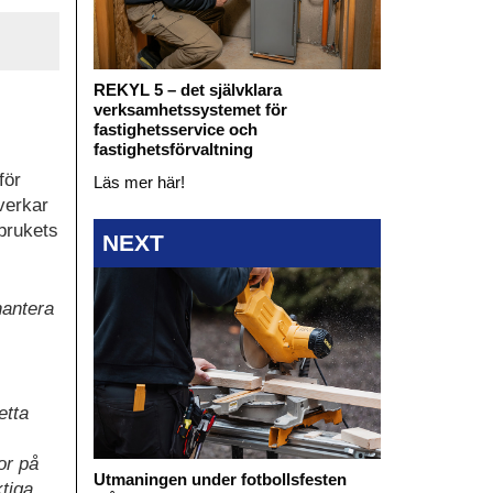
REKYL 5 – det självklara
verksamhetssystemet för
fastighetsservice och
fastighetsförvaltning
för
Läs mer här!
verkar
sbrukets
NEXT
hantera
etta
or på
Utmaningen under fotbollsfesten
ktiga