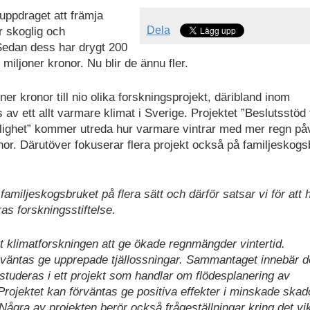
uppdraget att främja
Dela
r skoglig och
Sedan dess har drygt 200
miljoner kronor. Nu blir de ännu fler.
ner kronor till nio olika forskningsprojekt, däribland inom
 ett allt varmare klimat i Sverige. Projektet ”Beslutsstöd 
nglighet” kommer utreda hur varmare vintrar med mer regn på
onor. Därutöver fokuserar flera projekt också på familjeskog
amiljeskogsbruket på flera sätt och därför satsar vi för att 
as forskningsstiftelse.
t klimatforskningen att ge ökade regnmängder vintertid.
rväntas ge upprepade tjällossningar. Sammantaget innebär d
tuderas i ett projekt som handlar om flödesplanering av
 Projektet kan förväntas ge positiva effekter i minskade skad
Några av projekten berör också frågeställningar kring det vi