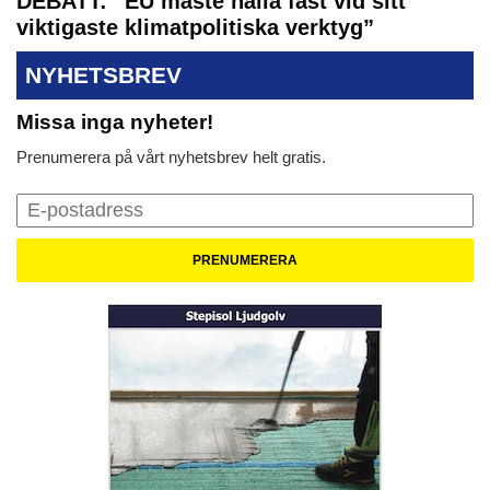
DEBATT: ”EU måste hålla fast vid sitt
viktigaste klimatpolitiska verktyg”
NYHETSBREV
Missa inga nyheter!
Prenumerera på vårt nyhetsbrev helt gratis.