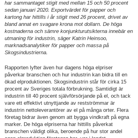
har sammantaget stigit med mellan 15 och 50 procent
sedan januari 2020. Exportvärdet för papper och
kartong har hittills i år stigit med 26 procent, drivet av
bland annat en svagare krona mot dollarn. De höga
kostnaderna och sämre konjunkturutsikterna innebär en
utmaning för industrin, säger Katrin Heinsoo,
marknadsanalytiker för papper och massa på
Skogsindustrierna.
Rapporten lyfter även hur dagens höga elpriser
påverkar branschen och hur industrin kan bidra till en
ökad elproduktionen. Skogsindustrin står för cirka 15
procent av Sveriges totala förbrukning. Samtidigt är
industrin till 40 procent självförsörjande på el, och tack
vare ett effektivt utnyttjande av restströmmar är
industrin nettoleverantörer av el på många orter. Flera
företag bidrar även genom att bygga vindkraft på egna
marker. De höga elpriserna har hittills påverkat
branschen väldigt olika, beroende på hur stor andel