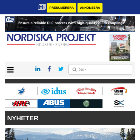
PRENUMERERA
ANNONSERA
START
KONTAKT
VÅRA ANDRA MAGASIN
PRENUMERERA
ANNONSERA
NYHETER