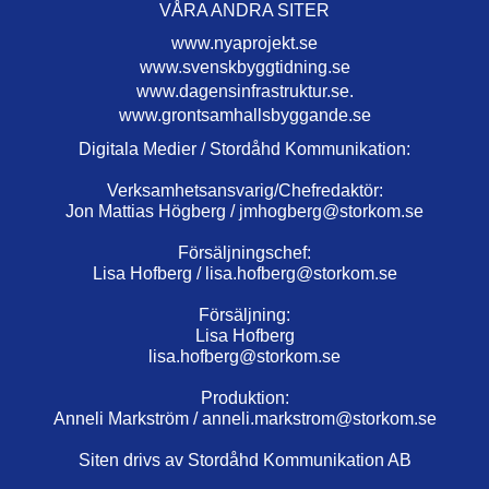
VÅRA ANDRA SITER
www.nyaprojekt.se
www.svenskbyggtidning.se
www.dagensinfrastruktur.se.
www.grontsamhallsbyggande.se
Digitala Medier / Stordåhd Kommunikation:
Verksamhetsansvarig/Chefredaktör:
Jon Mattias Högberg /
jmhogberg@storkom.se
Försäljningschef:
Lisa Hofberg /
lisa.hofberg@storkom.se
Försäljning:
Lisa Hofberg
lisa.hofberg@storkom.se
Produktion:
Anneli Markström /
anneli.markstrom@storkom.se
Siten drivs av Stordåhd Kommunikation AB