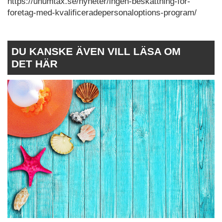
https://unumtax.se/nyheter/ingen-beskattning-for-
foretag-med-kvalificeradepersonaloptions-program/
DU KANSKE ÄVEN VILL LÄSA OM
DET HÄR