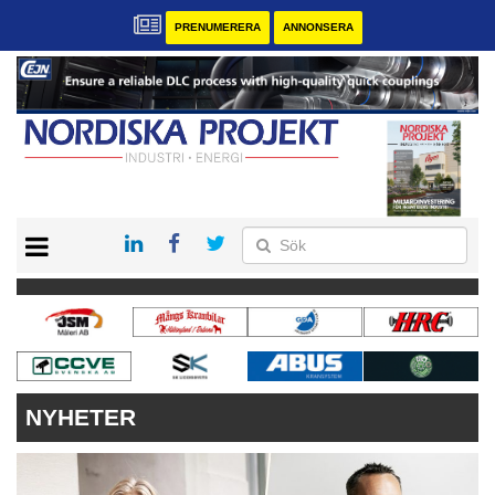
PRENUMERERA
ANNONSERA
START
KONTAKT
VÅRA ANDRA MAGASIN
PRENUMERERA
ANNONSERA
NYHETER