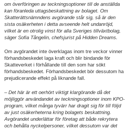
om överföringen av teckningsoptioner till de anställda
kan föranleda uttagsbeskattning av bolaget. Om
Skatterättsnämndens avgörande står sig, så är den
sista osäkerheten i detta avseende helt undanröjd,
vilket är en otrolig vinst för alla Sveriges tillväxtbolag,
säger Sofia Tångelin, chefsjurist på Hidden Dreams.
Om avgörandet inte överklagas inom tre veckor vinner
förhandsbeskedet laga kraft och blir bindande för
Skatteverket i förhållande till den som har sökt
förhandsbeskedet. Förhandsbeskedet bör dessutom ha
prejudicerande effekt på liknande fall.
– Det här är ett oerhört viktigt klargörande då det
möjliggör användandet av teckningsoptioner inom KPO-
program, vilket många tyvärr har dragit sig för till följd
av just osäkerheterna kring bolagets beskattning.
Avgörandet underlättar för företag att både rekrytera
och behålla nyckelpersoner, vilket dessutom var det