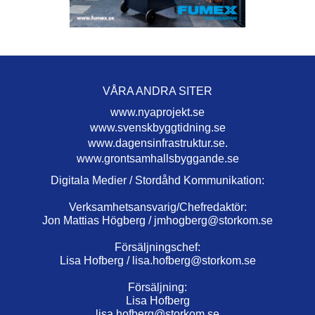
VÅRA ANDRA SITER
www.nyaprojekt.se
www.svenskbyggtidning.se
www.dagensinfrastruktur.se.
www.grontsamhallsbyggande.se
Digitala Medier / Stordåhd Kommunikation:
Verksamhetsansvarig/Chefredaktör:
Jon Mattias Högberg /
jmhogberg@storkom.se
Försäljningschef:
Lisa Hofberg /
lisa.hofberg@storkom.se
Försäljning:
Lisa Hofberg
lisa.hofberg@storkom.se