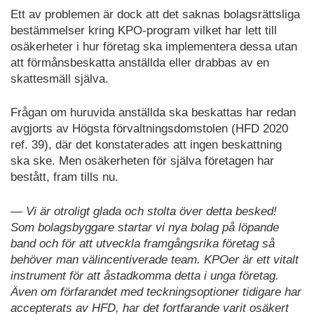
Ett av problemen är dock att det saknas bolagsrättsliga
bestämmelser kring KPO-program vilket har lett till
osäkerheter i hur företag ska implementera dessa utan
att förmånsbeskatta anställda eller drabbas av en
skattesmäll själva.
Frågan om huruvida anställda ska beskattas har redan
avgjorts av Högsta förvaltningsdomstolen (HFD 2020
ref. 39), där det konstaterades att ingen beskattning
ska ske. Men osäkerheten för själva företagen har
bestått, fram tills nu.
— Vi är otroligt glada och stolta över detta besked!
Som bolagsbyggare startar vi nya bolag på löpande
band och för att utveckla framgångsrika företag så
behöver man välincentiverade team. KPOer är ett vitalt
instrument för att åstadkomma detta i unga företag.
Även om förfarandet med teckningsoptioner tidigare har
accepterats av HFD, har det fortfarande varit osäkert