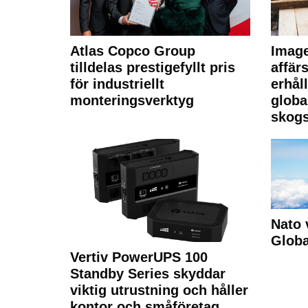
Atlas Copco Group
Imag
tilldelas prestigefyllt pris
affä
för industriellt
erhål
monteringsverktyg
globa
skogs
Nato 
Glob
Vertiv PowerUPS 100
Standby Series skyddar
viktig utrustning och håller
kontor och småföretag