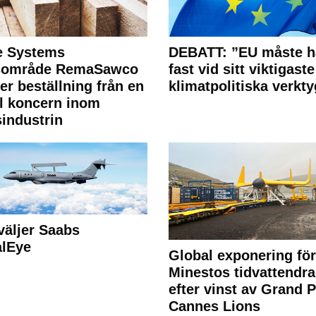
e Systems
DEBATT: ”EU måste h
rsområde RemaSawco
fast vid sitt viktigaste
ler beställning från en
klimatpolitiska verkty
l koncern inom
industrin
väljer Saabs
alEye
Global exponering för
Minestos tidvattendra
efter vinst av Grand P
Cannes Lions