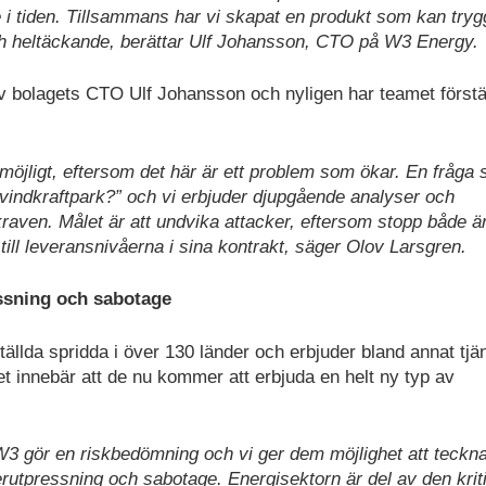
 i tiden. Tillsammans har vi skapat en produkt som kan tryg
t och heltäckande, berättar Ulf Johansson, CTO på W3 Ener
 bolagets CTO Ulf Johansson och nyligen har teamet förstä
 möjligt, eftersom det här är ett problem som ökar. En fråga
 vindkraftpark?” och vi erbjuder djupgående analyser och
 kraven. Målet är att undvika attacker, eftersom stopp både ä
ill leveransnivåerna i sina kontrakt, säger Olov Larsgren.
ssning och sabotage
llda spridda i över 130 länder och erbjuder bland annat tjä
t innebär att de nu kommer att erbjuda en helt ny typ av
W3 gör en riskbedömning och vi ger dem möjlighet att teckn
utpressning och sabotage. Energisektorn är del av den krit