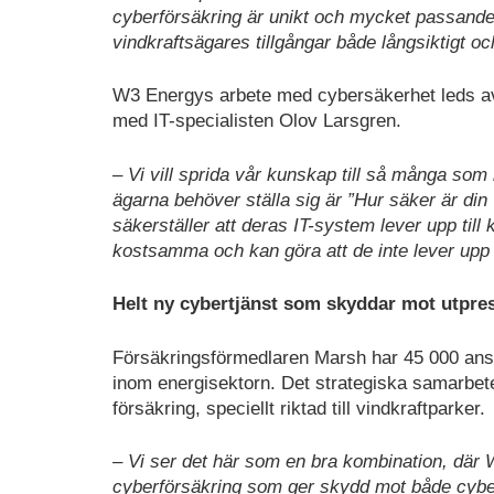
cyberförsäkring är unikt och mycket passande
vindkraftsägares tillgångar både långsiktig
W3 Energys arbete med cybersäkerhet leds av
med IT-specialisten Olov Larsgren.
– Vi vill sprida vår kunskap till så många som
ägarna behöver ställa sig är ”Hur säker är din
säkerställer att deras IT-system lever upp till
kostsamma och kan göra att de inte lever upp t
Helt ny cybertjänst som skyddar mot utpre
Försäkringsförmedlaren Marsh har 45 000 anstä
inom energisektorn. Det strategiska samarbete
försäkring, speciellt riktad till vindkraftparker.
– Vi ser det här som en bra kombination, där 
cyberförsäkring som ger skydd mot både cyber