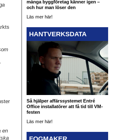
många byggföretag känner igen –
ga
och hur man löser den
gy.
Läs mer här!
rkts
HANTVERKSDATA
 som
r
Så hjälper affärssystemet Entré
nster
Office installatörer att få tid till VM-
festen
Läs mer här!
a en
FOGMAKER
iska