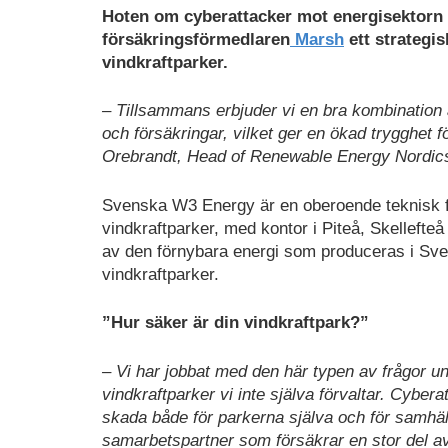
Hoten om cyberattacker mot energisektorn 
försäkringsförmedlaren
Marsh
ett strategis
vindkraftparker.
– Tillsammans erbjuder vi en bra kombination 
och försäkringar, vilket ger en ökad trygghet 
Orebrandt, Head of Renewable Energy Nordic
Svenska W3 Energy är en oberoende teknisk för
vindkraftparker, med kontor i Piteå, Skelleft
av den förnybara energi som produceras i Sve
vindkraftparker.
”Hur säker är din vindkraftpark?”
– Vi har jobbat med den här typen av frågor 
vindkraftparker vi inte själva förvaltar. Cybera
skada både för parkerna själva och för samhälle
samarbetspartner som försäkrar en stor del a