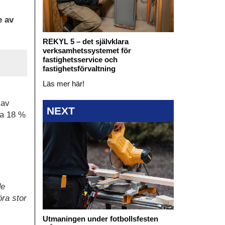
e av
REKYL 5 – det självklara
verksamhetssystemet för
fastighetsservice och
fastighetsförvaltning
Läs mer här!
 av
NEXT
ka 18 %
de
öra stor
Utmaningen under fotbollsfesten