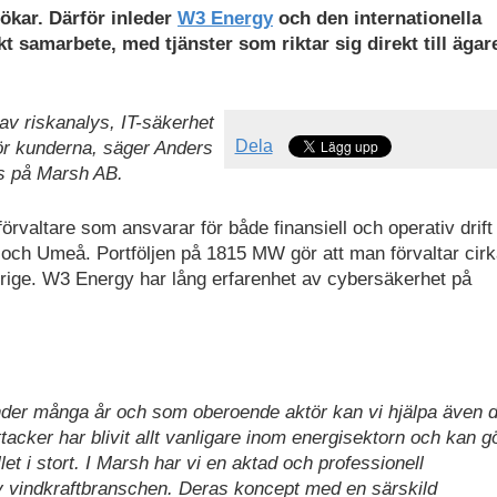
ökar. Därför inleder
W3 Energy
och den internationella
kt samarbete, med tjänster som riktar sig direkt till ägar
av riskanalys, IT-säkerhet
Dela
för kunderna, säger Anders
s på Marsh AB.
valtare som ansvarar för både finansiell och operativ drift
eå och Umeå. Portföljen på 1815 MW gör att man förvaltar cir
rige. W3 Energy har lång erfarenhet av cybersäkerhet på
under många år och som oberoende aktör kan vi hjälpa även 
ttacker har blivit allt vanligare inom energisektorn och kan g
t i stort. I Marsh har vi en aktad och professionell
v vindkraftbranschen. Deras koncept med en särskild