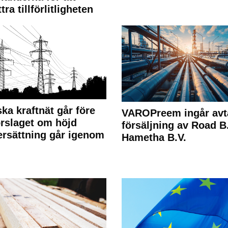
tra tillförlitligheten
ka kraftnät går före
VAROPreem ingår avt
rslaget om höjd
försäljning av Road B.V
rsättning går igenom
Hametha B.V.