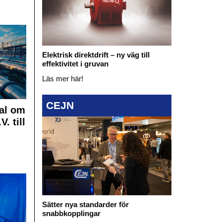
Elektrisk direktdrift – ny väg till
effektivitet i gruvan
Läs mer här!
CEJN
al om
. till
Sätter nya standarder för
snabbkopplingar