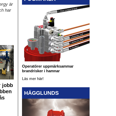
ergy är
ch har
Operatörer uppmärksammar
brandrisker i hamnar
Läs mer här!
 jobb
obben
HÄGGLUNDS
ås