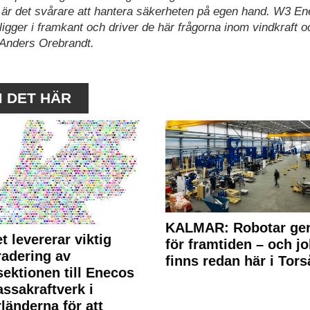
nu är det svårare att hantera säkerheten på egen hand. W3 En
igger i framkant och driver de här frågorna inom vindkraft o
 Anders Orebrandt.
M DET HÄR
KALMAR: Robotar ger
t levererar viktig
för framtiden – och j
adering av
finns redan här i Tors
sektionen till Enecos
ssakraftverk i
länderna för att