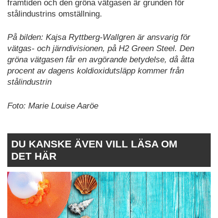
framtiden och den gröna vätgasen är grunden för
stålindustrins omställning.
På bilden: Kajsa Ryttberg-Wallgren är ansvarig för
vätgas- och järndivisionen, på H2 Green Steel. Den
gröna vätgasen får en avgörande betydelse, då åtta
procent av dagens koldioxidutsläpp kommer från
stålindustrin
Foto: Marie Louise Aaröe
DU KANSKE ÄVEN VILL LÄSA OM
DET HÄR