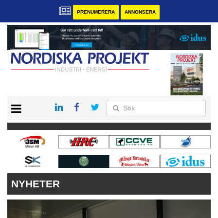
PRENUMERERA
ANNONSERA
START
KONTAKT
VÅRA ANDRA MAGASIN
PRENUMERERA
ANNONSERA
NYHETER