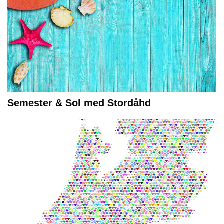
Semester & Sol med Stordåhd