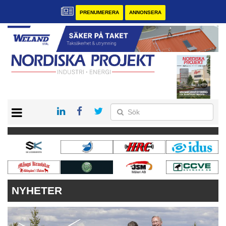
PRENUMERERA
ANNONSERA
START
KONTAKT
VÅRA ANDRA MAGASIN
PRENUMERERA
ANNONSERA
NYHETER