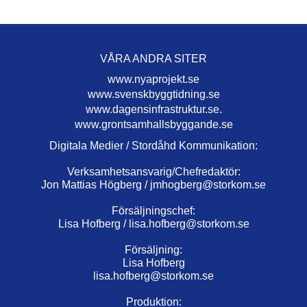
VÅRA ANDRA SITER
www.nyaprojekt.se
www.svenskbyggtidning.se
www.dagensinfrastruktur.se.
www.grontsamhallsbyggande.se
Digitala Medier / Stordåhd Kommunikation:
Verksamhetsansvarig/Chefredaktör:
Jon Mattias Högberg /
jmhogberg@storkom.se
Försäljningschef:
Lisa Hofberg /
lisa.hofberg@storkom.se
Försäljning:
Lisa Hofberg
lisa.hofberg@storkom.se
Produktion: