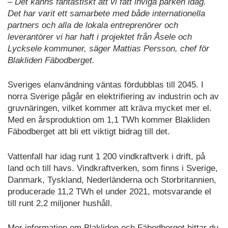
– Det känns fantastiskt att vi fått inviga parken idag.
Det har varit ett samarbete med både internationella
partners och alla de lokala entreprenörer och
leverantörer vi har haft i projektet från Åsele och
Lycksele kommuner, säger Mattias Persson, chef för
Blakliden Fäbodberget.
Sveriges elanvändning väntas fördubblas till 2045. I
norra Sverige pågår en elektrifiering av industrin och av
gruvnäringen, vilket kommer att kräva mycket mer el.
Med en årsproduktion om 1,1 TWh kommer Blakliden
Fäbodberget att bli ett viktigt bidrag till det.
Vattenfall har idag runt 1 200 vindkraftverk i drift, på
land och till havs. Vindkraftverken, som finns i Sverige,
Danmark, Tyskland, Nederländerna och Storbritannien,
producerade 11,2 TWh el under 2021, motsvarande el
till runt 2,2 miljoner hushåll.
Mer information om Blakliden och Fäbodberget hittar du